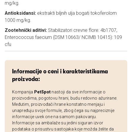
mg/kg.
Antioksidansi:
ekstrakti biljnih ulja bogati tokoferolom
1000 mg/kg.
Zootehnički aditivi:
Stabilizatori crevne flore: 4b1707,
Enterococcus faecium (DSM 10663/ NCIMB 10415): 109
cfu
Informacije o ceni i karakteristikama
proizvoda:
Kompanija
PetSpot
nastoji da sve informacije o
proizvodima, pogotovu hrani, budu redovno ažurirane.
Međutim, proizvođači hrane konstatno menjaju i
unapređuju svoje formule, zbog čega su najpreciznije
informacije uvek one na samom pakovanju.
Informacije sa ambalaže su jedini siguran izvor
podataka o prisustvu sastojaka koje možda želite da