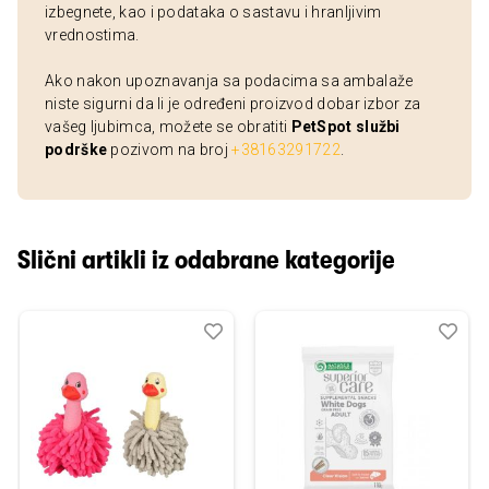
izbegnete, kao i podataka o sastavu i hranljivim
vrednostima.
Ako nakon upoznavanja sa podacima sa ambalaže
niste sigurni da li je određeni proizvod dobar izbor za
vašeg ljubimca, možete se obratiti
PetSpot službi
podrške
pozivom na broj
+38163291722
.
Slični artikli iz odabrane kategorije
Dodaj
Uporedi
Dod
Upo
u
u
listu
listu
želja
želj