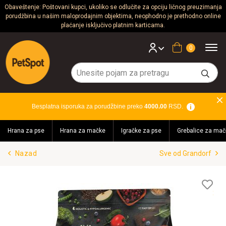
Obaveštenje: Poštovani kupci, ukoliko se odlučite za opciju ličnog preuzimanja
porudžbina u našim maloprodajnim objektima, neophodno je prethodno online
Psi
plaćanje isključivo platnim karticama.
Mačke
Korpa
Glodari
Ptice
Besplatna isporuka za porudžbine preko
4000.00
RSD.
Akvaristika
Hrana za pse
Hrana za mačke
Igračke za pse
Grebalice za mač
Teraristika
Nazad
Sve od Grandorf
Brendovi
Blog
Lis
želj
Akcija!