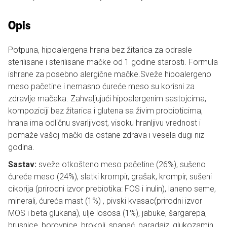
Opis
Potpuna, hipoalergena hrana bez žitarica za odrasle
sterilisane i sterilisane mačke od 1 godine starosti. Formula
ishrane za posebno alergične mačke.Sveže hipoalergeno
meso pačetine i nemasno ćureće meso su korisni za
zdravlje mačaka. Zahvaljujući hipoalergenim sastojcima,
kompoziciji bez žitarica i glutena sa živim probioticima,
hrana ima odličnu svarljivost, visoku hranljivu vrednost i
pomaže vašoj mački da ostane zdrava i vesela dugi niz
godina.
Sastav:
sveže otkošteno meso pačetine (26%), sušeno
ćureće meso (24%), slatki krompir, grašak, krompir, sušeni
cikorija (prirodni izvor prebiotika: FOS i inulin), laneno seme,
minerali, ćureća mast (1%) , pivski kvasac(prirodni izvor
MOS i beta glukana), ulje lososa (1%), jabuke, šargarepa,
brusnice, borovnice, brokoli, spanać, paradajz, glukozamin