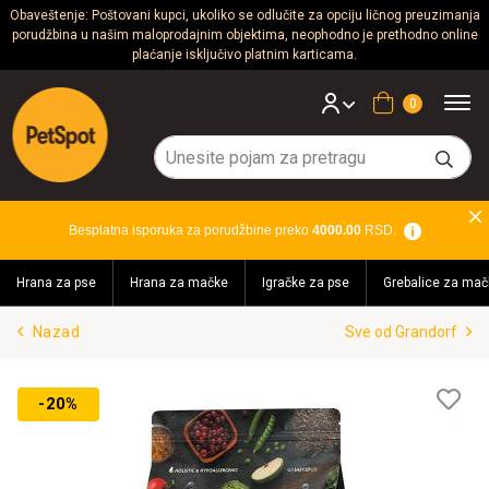
Obaveštenje: Poštovani kupci, ukoliko se odlučite za opciju ličnog preuzimanja
porudžbina u našim maloprodajnim objektima, neophodno je prethodno online
Psi
plaćanje isključivo platnim karticama.
Mačke
Korpa
Glodari
Ptice
Besplatna isporuka za porudžbine preko
4000.00
RSD.
Akvaristika
Hrana za pse
Hrana za mačke
Igračke za pse
Grebalice za mač
Teraristika
Nazad
Sve od Grandorf
Brendovi
Blog
Lis
-20%
želj
Akcija!