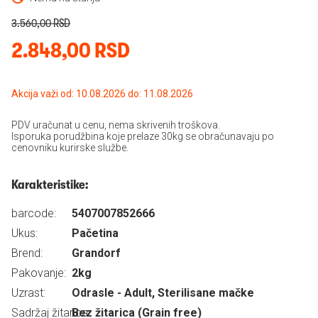
3.560,00 RSD
2.848,00 RSD
Akcija važi od: 10.08.2026 do: 11.08.2026
PDV uračunat u cenu, nema skrivenih troškova.
Isporuka porudžbina koje prelaze 30kg se obračunavaju po
cenovniku kurirske službe.
Karakteristike:
barcode:
5407007852666
Ukus:
Pačetina
Brend:
Grandorf
Pakovanje:
2kg
Uzrast:
Odrasle - Adult, Sterilisane mačke
Sadržaj žitarica:
Bez žitarica (Grain free)