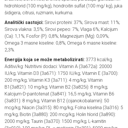
hidrohlorid (100 mg/kg), hondroitin sulfat (100 mg/ kg), juka
šidigera, citrusi, ruzmarin, kurkuma.
Analitički sastojci:
Sirovi proteini: 37%; Sirova mast: 11%;
Sirova vlakna: 3,5%; Sirovi pepeo: 7%; Vlaga 6%; Kalcijum
(Ca): 1,1%; Fosfor (P): 0,8%; Magnezijum (Mg): 0,09%;
Omega 3 masne kiseline: 0,8%; Omega 6 masne kiseline:
2,3%.
Energija koja se može metabolizirati:
3773 kcal/kg.
Aditivi/kg: Nutritivni dodaci: Vitamin A (3a672a): 20000
IU/kg; Vitamin D3 (3a671): 1750 IU/kg; Vitamin E (3a700):
200 mg/kg; Vitamin K3 (3a711): 4 mg/kg; Vitamin
B1(3a821): 10 mg/kg; Vitamin B2 (3a825i): 8 mg/kg;
Kalcijum-D-pantotenat (3a841): 16,5 mg/kg; Vitamin B6
(3a831): 8 mg/kg; Vitamin B12 (cijanokobalamin): 50
mcg/kg; Niacin (3a315): 80 mg/kg; Folna kiselina (3a316): 5
mg/kg; Biotin (3a880): 200 mcg/kg; Holin hlorid (3a890):
2000 mg/kg; Taurin (3a370): 1500 mg/kg; L-karnitin