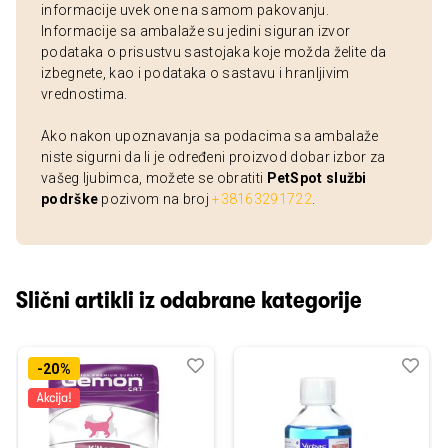
informacije uvek one na samom pakovanju.
Informacije sa ambalaže su jedini siguran izvor
podataka o prisustvu sastojaka koje možda želite da
izbegnete, kao i podataka o sastavu i hranljivim
vrednostima.
Ako nakon upoznavanja sa podacima sa ambalaže
niste sigurni da li je određeni proizvod dobar izbor za
vašeg ljubimca, možete se obratiti
PetSpot službi
podrške
pozivom na broj
+38163291722
.
Slični artikli iz odabrane kategorije
Dodaj
Uporedi
Dod
Upo
-20%
u
u
listu
listu
želja
želj