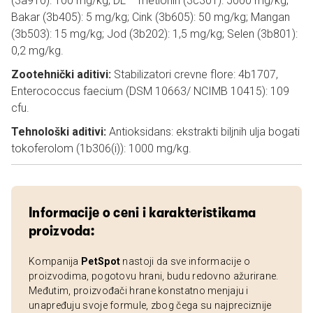
(3a910): 100 mg/kg; DL – metionin (3c301): 5000 mg/kg;
Bakar (3b405): 5 mg/kg; Cink (3b605): 50 mg/kg; Mangan
(3b503): 15 mg/kg; Jod (3b202): 1,5 mg/kg; Selen (3b801):
0,2 mg/kg.
Zootehnički aditivi:
Stabilizatori crevne flore: 4b1707,
Enterococcus faecium (DSM 10663/ NCIMB 10415): 109
cfu.
Tehnološki aditivi:
Antioksidans: ekstrakti biljnih ulja bogati
tokoferolom (1b306(i)): 1000 mg/kg.
Informacije o ceni i karakteristikama
proizvoda:
Kompanija
PetSpot
nastoji da sve informacije o
proizvodima, pogotovu hrani, budu redovno ažurirane.
Međutim, proizvođači hrane konstatno menjaju i
unapređuju svoje formule, zbog čega su najpreciznije