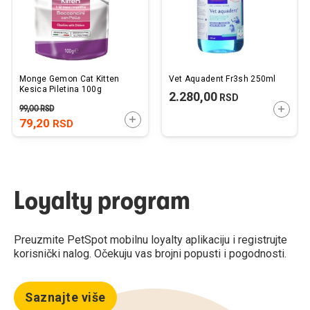
Monge Gemon Cat Kitten
Vet Aquadent Fr3sh 250ml
Kesica Piletina 100g
2.280,00
RSD
99,00
RSD
DODAJ
DODAJTE U KORPU
79,20
RSD
Loyalty program
Preuzmite PetSpot mobilnu loyalty aplikaciju i registrujte
korisnički nalog. Očekuju vas brojni popusti i pogodnosti.
Saznajte više