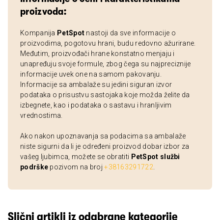
proizvoda:
Kompanija
PetSpot
nastoji da sve informacije o
proizvodima, pogotovu hrani, budu redovno ažurirane.
Međutim, proizvođači hrane konstatno menjaju i
unapređuju svoje formule, zbog čega su najpreciznije
informacije uvek one na samom pakovanju.
Informacije sa ambalaže su jedini siguran izvor
podataka o prisustvu sastojaka koje možda želite da
izbegnete, kao i podataka o sastavu i hranljivim
vrednostima.
Ako nakon upoznavanja sa podacima sa ambalaže
niste sigurni da li je određeni proizvod dobar izbor za
vašeg ljubimca, možete se obratiti
PetSpot službi
podrške
pozivom na broj
+38163291722
.
Slični artikli iz odabrane kategorije