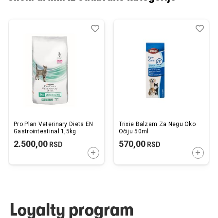
Dodaj
Uporedi
Dod
Upo
u
u
listu
listu
želja
želj
Pro Plan Veterinary Diets EN
Trixie Balzam Za Negu Oko
Gastrointestinal 1,5kg
Očiju 50ml
2.500,00
570,00
RSD
RSD
DODAJTE U KORPU
DODAJ
Loyalty program