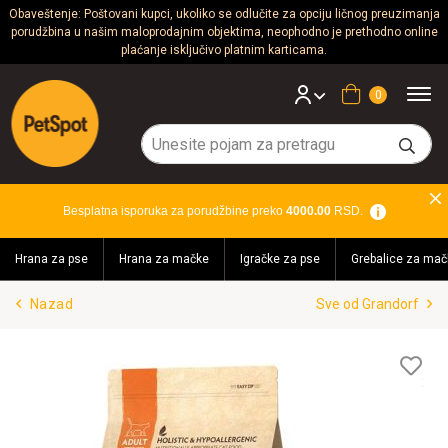
Obaveštenje: Poštovani kupci, ukoliko se odlučite za opciju ličnog preuzimanja
porudžbina u našim maloprodajnim objektima, neophodno je prethodno online
Psi
plaćanje isključivo platnim karticama.
Mačke
Korpa
Glodari
Ptice
Besplatna isporuka za porudžbine preko
4000.00
RSD.
Akvaristika
Hrana za pse
Hrana za mačke
Igračke za pse
Grebalice za mač
Teraristika
Nazad
Sve od Grandorf
Brendovi
Blog
Lis
želj
Akcija!