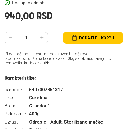
Dostupno odmah
940,00 RSD
DODAJTE U KORPU
PDV uračunat u cenu, nema skrivenih troškova.
Isporuka porudžbina koje prelaze 30kg se obračunavaju po
cenovniku kurirske službe.
Karakteristike:
barcode:
5407007851317
Ukus:
Ćuretina
Brend:
Grandorf
Pakovanje:
400g
Uzrast:
Odrasle - Adult, Sterilisane mačke