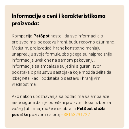
Informacije o ceni i karakteristikama
proizvoda:
Kompanija
PetSpot
nastoji da sve informacije o
proizvodima, pogotovu hrani, budu redovno ažurirane.
Međutim, proizvođači hrane konstatno menjaju i
unapređuju svoje formule, zbog čega su najpreciznije
informacije uvek one na samom pakovanju.
Informacije sa ambalaže su jedini siguran izvor
podataka o prisustvu sastojaka koje možda želite da
izbegnete, kao i podataka o sastavu i hranljivim
vrednostima.
Ako nakon upoznavanja sa podacima sa ambalaže
niste sigurni da li je određeni proizvod dobar izbor za
vašeg ljubimca, možete se obratiti
PetSpot službi
podrške
pozivom na broj
+38163291722
.