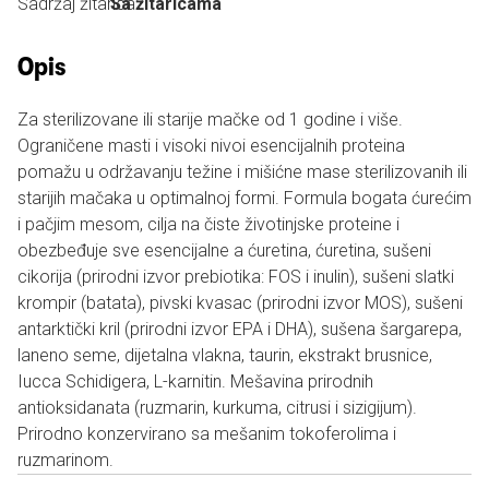
Sadržaj žitarica:
Sa žitaricama
Opis
Za sterilizovane ili starije mačke od 1 godine i više.
Ograničene masti i visoki nivoi esencijalnih proteina
pomažu u održavanju težine i mišićne mase sterilizovanih ili
starijih mačaka u optimalnoj formi. Formula bogata ćurećim
i pačjim mesom, cilja na čiste životinjske proteine i
obezbeđuje sve esencijalne a ćuretina, ćuretina, sušeni
cikorija (prirodni izvor prebiotika: FOS i inulin), sušeni slatki
krompir (batata), pivski kvasac (prirodni izvor MOS), sušeni
antarktički kril (prirodni izvor EPA i DHA), sušena šargarepa,
laneno seme, dijetalna vlakna, taurin, ekstrakt brusnice,
Iucca Schidigera, L-karnitin. Mešavina prirodnih
antioksidanata (ruzmarin, kurkuma, citrusi i sizigijum).
Prirodno konzervirano sa mešanim tokoferolima i
ruzmarinom.