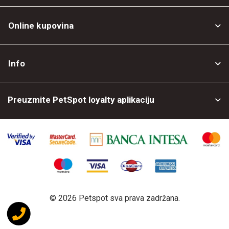
Online kupovina
Opšti uslovi
Info
Politika privatnosti
O nama
Povrat robe
Preuzmite PetSpot loyalty aplikaciju
Prodajni objekti
Posao kod nas
©
2026 Petspot sva prava zadržana.