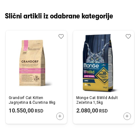
Slični artikli iz odabrane kategorije
Dodaj
Uporedi
Dod
Upo
u
u
listu
listu
želja
želj
Grandorf Cat Kitten
Monge Cat BWild Adult
Jagnjetina & Ćuretina 8kg
Zečetina 1,5kg
10.550,00
2.080,00
RSD
RSD
DODAJTE U KORPU
DODAJ