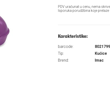
PDV uračunat u cenu, nema skrive
Isporuka porudžbina koje prelaze
Karakteristike:
barcode:
802179
Tip:
Kućice
Brend:
Imac