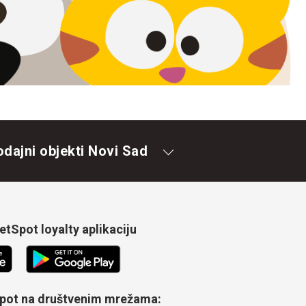
odajni objekti Novi Sad
tSpot loyalty aplikaciju
Spot na društvenim mrežama: