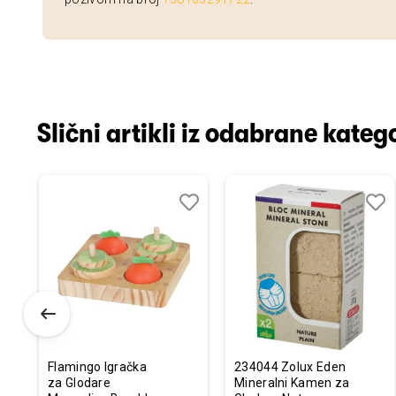
Slični artikli iz odabrane katego
odaj
poredi
Dodaj
Uporedi
Doda
Upor
u
u
istu
listu
listu
elja
želja
želja
Flamingo Igračka
234044 Zolux Eden
za Glodare
Mineralni Kamen za