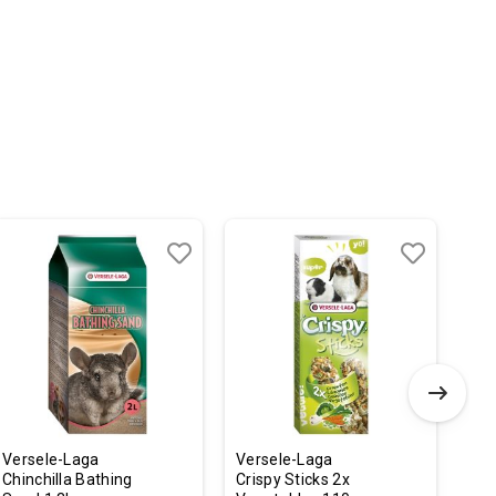
Dodaj
Uporedi
Dodaj
Uporedi
u
u
listu
listu
želja
želja
Versele-Laga
Versele-Laga
Ver
Chinchilla Bathing
Crispy Sticks 2x
Cri