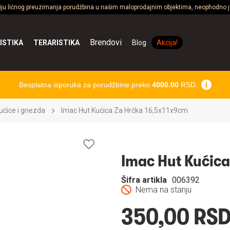
ciju ličnog preuzimanja porudžbina u našim maloprodajnim objektima, neophodno je
Brendovi
ISTIKA
TERARISTIKA
Blog
Akcija!
Besplatna isporuka za porudžbine preko
4000.00
RSD.
ućice i gnezda
Imac Hut Kućica Za Hrčka 16,5x11x9cm
Lista
želja
Imac Hut Kućica
Šifra artikla
006392
Nema na stanju
350,00 RS