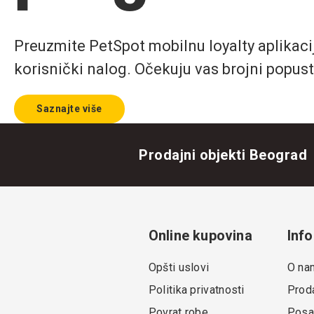
Preuzmite PetSpot mobilnu loyalty aplikaciju
korisnički nalog. Očekuju vas brojni popust
Saznajte više
Prodajni objekti Beograd
Online kupovina
Info
Opšti uslovi
O na
Politika privatnosti
Proda
Povrat robe
Posa