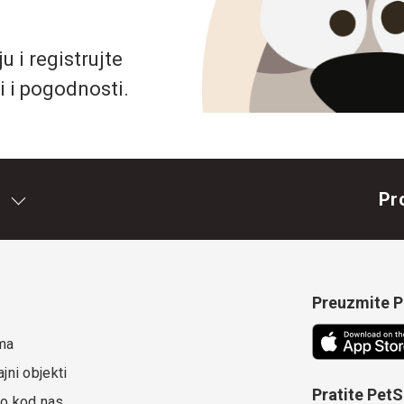
 i registrujte
i i pogodnosti.
Pr
Preuzmite Pe
ma
jni objekti
Pratite Pet
o kod nas