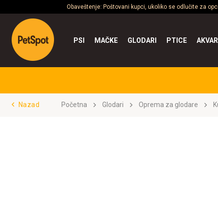
Obaveštenje: Poštovani kupci, ukoliko se odlučite za op
PSI
MAČKE
GLODARI
PTICE
AKVAR
Nazad
Početna
Glodari
Oprema za glodare
K