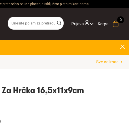
 prethodno online plaćanje isključivo platnim karticama.
Prijava
Korpa
Sve od Imac
 Za Hrčka 16,5x11x9cm
D