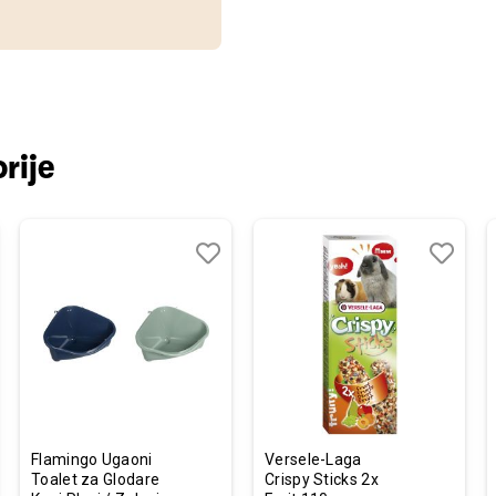
rije
j
edi
Dodaj
Uporedi
Dodaj
Uporedi
u
u
listu
listu
želja
želja
Flamingo Ugaoni
Versele-Laga
Toalet za Glodare
Crispy Sticks 2x