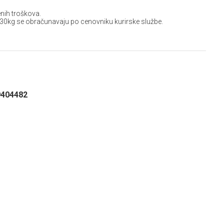
nih troškova.
 30kg se obračunavaju po cenovniku kurirske službe.
9404482