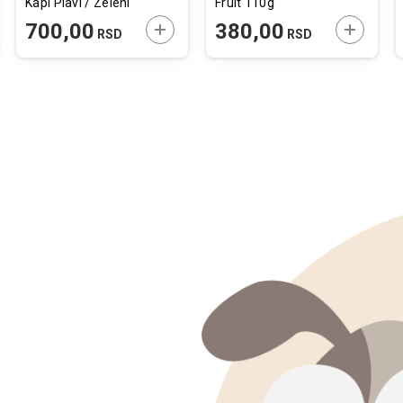
Kapi Plavi / Zeleni
Fruit 110g
35,5x24,5x18,5cm
JTE U KORPU
DODAJTE U KORPU
DODAJTE
700,00
380,00
RSD
RSD