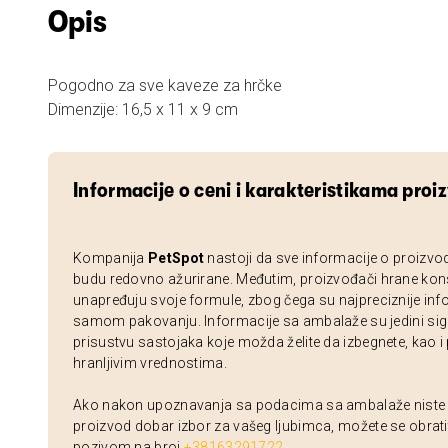
Opis
Pogodno za sve kaveze za hrčke
Dimenzije: 16,5 x 11 x 9 cm
Informacije o ceni i karakteristikama proi
Kompanija
PetSpot
nastoji da sve informacije o proizvo
budu redovno ažurirane. Međutim, proizvođači hrane kon
unapređuju svoje formule, zbog čega su najpreciznije inf
samom pakovanju. Informacije sa ambalaže su jedini sig
prisustvu sastojaka koje možda želite da izbegnete, kao i
hranljivim vrednostima.
Ako nakon upoznavanja sa podacima sa ambalaže niste si
proizvod dobar izbor za vašeg ljubimca, možete se obrati
pozivom na broj
+38163291722
.