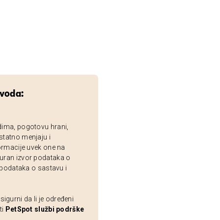
zvoda:
dima, pogotovu hrani,
statno menjaju i
ormacije uvek one na
uran izvor podataka o
 podataka o sastavu i
gurni da li je određeni
ti
PetSpot službi podrške