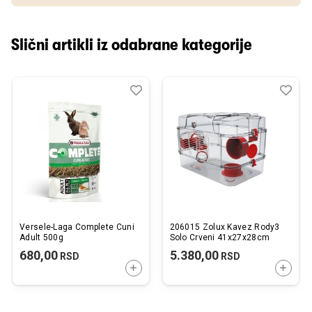
Slični artikli iz odabrane kategorije
Dodaj
Uporedi
Dod
Upo
u
u
listu
listu
želja
želj
Versele-Laga Complete Cuni
206015 Zolux Kavez Rody3
Adult 500g
Solo Crveni 41x27x28cm
680,00
5.380,00
RSD
RSD
DODAJTE U KORPU
DODAJ