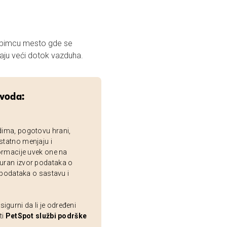
ubimcu mesto gde se
aju veći dotok vazduha.
zvoda:
dima, pogotovu hrani,
statno menjaju i
ormacije uvek one na
uran izvor podataka o
 podataka o sastavu i
gurni da li je određeni
ti
PetSpot službi podrške