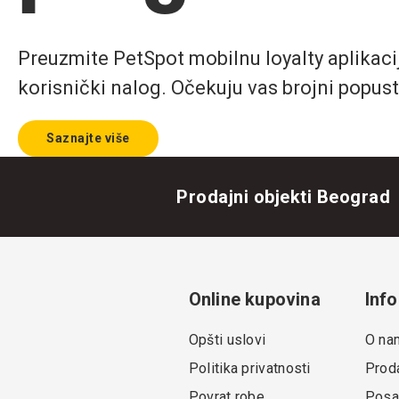
Preuzmite PetSpot mobilnu loyalty aplikaciju
korisnički nalog. Očekuju vas brojni popust
Saznajte više
Prodajni objekti Beograd
Online kupovina
Info
Opšti uslovi
O na
Politika privatnosti
Proda
Povrat robe
Posa