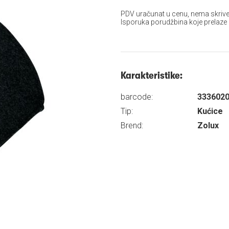
PDV uračunat u cenu, nema skrive
Isporuka porudžbina koje prelaze
Karakteristike:
barcode:
333602
Tip:
Kućice
Brend:
Zolux