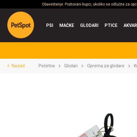
Obaveštenje: Poštovani kupci, ukoliko se odlučite za op
PSI
MAČKE
GLODARI
PTICE
AKVAR
Nazad
Početna
Glodari
Oprema za glodare
K