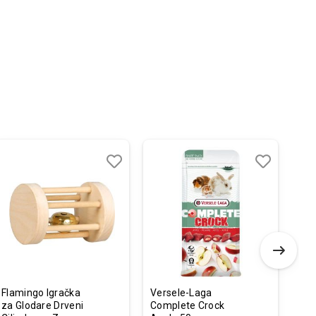
Dodaj
Uporedi
Dodaj
Uporedi
u
u
listu
listu
želja
želja
Flamingo Igračka
Versele-Laga
Ver
za Glodare Drveni
Complete Crock
Com