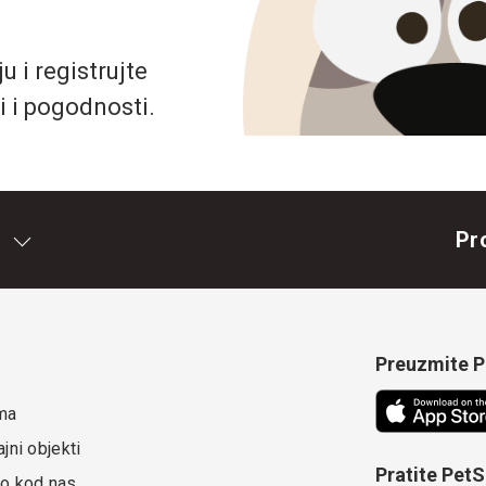
 i registrujte
i i pogodnosti.
Pr
Preuzmite Pe
ma
jni objekti
Pratite Pet
o kod nas