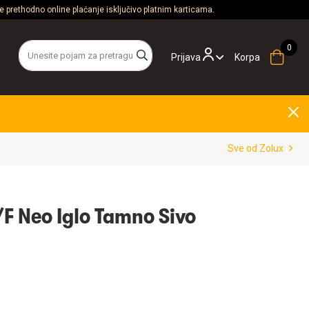
 prethodno online plaćanje isključivo platnim karticama.
Prijava
Korpa
Sve od Zolux
F Neo Iglo Tamno Sivo