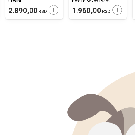
Crveni
Bež 18,5x28x19cm
JTE U KORPU
DODAJTE U KORPU
DODAJTE
2.890,00
1.960,00
RSD
RSD