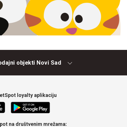
odajni objekti Novi Sad
tSpot loyalty aplikaciju
Spot na društvenim mrežama: