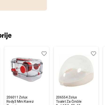
rije
j
edi
Dodaj
Uporedi
Dodaj
Uporedi
u
u
listu
listu
želja
želja
206011 Zolux
206554 Zolux
Rody3 Mini Kavez
Toalet Za Činčile