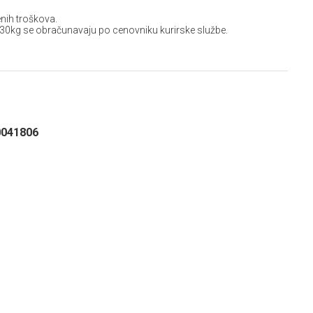
nih troškova.
 30kg se obračunavaju po cenovniku kurirske službe.
0041806