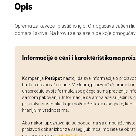
Opis
Oprema za kaveze- plastično iglo. Omogućava vašem lj
odmara i skriva. Na krovu se nalaze rupe koje omogućav
Informacije o ceni i karakteristikama proi
Kompanija
PetSpot
nastoji da sve informacije o proizvo
budu redovno ažurirane. Međutim, proizvođači hrane kon
unapređuju svoje formule, zbog čega su najpreciznije inf
samom pakovanju. Informacije sa ambalaže su jedini sig
prisustvu sastojaka koje možda želite da izbegnete, kao i
hranljivim vrednostima.
Ako nakon upoznavanja sa podacima sa ambalaže niste si
proizvod dobar izbor za vašeg ljubimca, možete se obrati
pozivom na broj
+38163291722
.