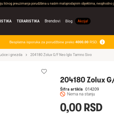
ciju ličnog preuzimanja porudžbina u našim maloprodajnim objektima, neophodno je
Brendovi
ISTIKA
TERARISTIKA
Blog
Akcija!
Besplatna isporuka za porudžbine preko
4000.00
RSD.
ućice i gnezda
204180 Zolux G/F Neo Iglo Tamno Sivo
Lista
želja
204180 Zolux G/
Šifra artikla
014209
Nema na stanju
0,00 RSD