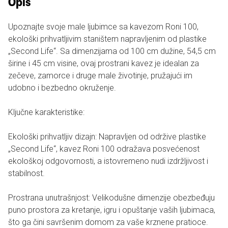
Opis
Upoznajte svoje male ljubimce sa kavezom Roni 100,
ekološki prihvatljivim staništem napravljenim od plastike
„Second Life“. Sa dimenzijama od 100 cm dužine, 54,5 cm
širine i 45 cm visine, ovaj prostrani kavez je idealan za
zečeve, zamorce i druge male životinje, pružajući im
udobno i bezbedno okruženje.
Ključne karakteristike:
Ekološki prihvatljiv dizajn: Napravljen od održive plastike
„Second Life“, kavez Roni 100 odražava posvećenost
ekološkoj odgovornosti, a istovremeno nudi izdržljivost i
stabilnost.
Prostrana unutrašnjost: Velikodušne dimenzije obezbeđuju
puno prostora za kretanje, igru i opuštanje vaših ljubimaca,
što ga čini savršenim domom za vaše krznene pratioce.