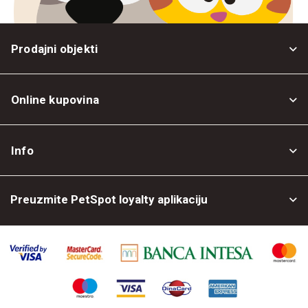
Prodajni objekti
Online kupovina
Opšti uslovi
Info
Politika privatnosti
O nama
Povrat robe
Preuzmite PetSpot loyalty aplikaciju
Prodajni objekti
Posao kod nas