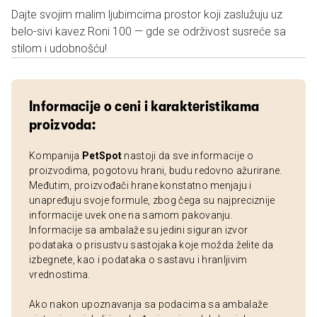
Dajte svojim malim ljubimcima prostor koji zaslužuju uz
belo-sivi kavez Roni 100 — gde se održivost susreće sa
stilom i udobnošću!
Informacije o ceni i karakteristikama
proizvoda:
Kompanija
PetSpot
nastoji da sve informacije o
proizvodima, pogotovu hrani, budu redovno ažurirane.
Međutim, proizvođači hrane konstatno menjaju i
unapređuju svoje formule, zbog čega su najpreciznije
informacije uvek one na samom pakovanju.
Informacije sa ambalaže su jedini siguran izvor
podataka o prisustvu sastojaka koje možda želite da
izbegnete, kao i podataka o sastavu i hranljivim
vrednostima.
Ako nakon upoznavanja sa podacima sa ambalaže