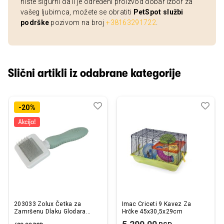
niste sigurni da li je određeni proizvod dobar izbor za
vašeg ljubimca, možete se obratiti
PetSpot službi
podrške
pozivom na broj
+38163291722
.
Slični artikli iz odabrane kategorije
Dodaj
Uporedi
Dod
Upo
-20%
u
u
listu
listu
želja
želj
203033 Zolux Četka za
Imac Criceti 9 Kavez Za
Zamršenu Dlaku Glodara
Hrčke 45x30,5x29cm
13,7x6x3cm