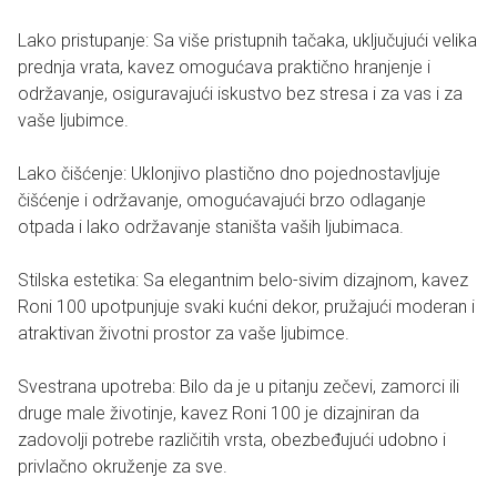
Lako pristupanje: Sa više pristupnih tačaka, uključujući velika
prednja vrata, kavez omogućava praktično hranjenje i
održavanje, osiguravajući iskustvo bez stresa i za vas i za
vaše ljubimce.
Lako čišćenje: Uklonjivo plastično dno pojednostavljuje
čišćenje i održavanje, omogućavajući brzo odlaganje
otpada i lako održavanje staništa vaših ljubimaca.
Stilska estetika: Sa elegantnim belo-sivim dizajnom, kavez
Roni 100 upotpunjuje svaki kućni dekor, pružajući moderan i
atraktivan životni prostor za vaše ljubimce.
Svestrana upotreba: Bilo da je u pitanju zečevi, zamorci ili
druge male životinje, kavez Roni 100 je dizajniran da
zadovolji potrebe različitih vrsta, obezbeđujući udobno i
privlačno okruženje za sve.