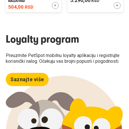
5.290,00
RSD
630,00
RSD
DODAJTE U KORPU
DODAJ
504,00
RSD
Loyalty program
Preuzmite PetSpot mobilnu loyalty aplikaciju i registrujte
korisnički nalog. Očekuju vas brojni popusti i pogodnosti.
Saznajte više