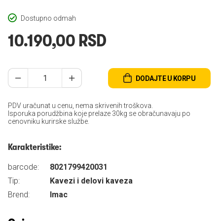
Dostupno odmah
10.190,00 RSD
DODAJTE U KORPU
PDV uračunat u cenu, nema skrivenih troškova.
Isporuka porudžbina koje prelaze 30kg se obračunavaju po
cenovniku kurirske službe.
Karakteristike:
barcode:
8021799420031
Tip:
Kavezi i delovi kaveza
Brend:
Imac