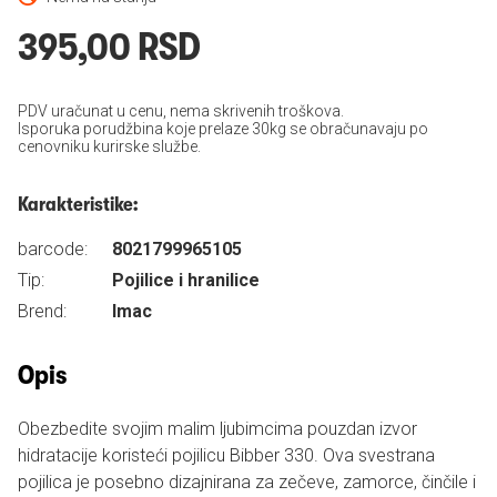
395,00 RSD
PDV uračunat u cenu, nema skrivenih troškova.
Isporuka porudžbina koje prelaze 30kg se obračunavaju po
cenovniku kurirske službe.
Karakteristike:
barcode:
8021799965105
Tip:
Pojilice i hranilice
Brend:
Imac
Opis
Obezbedite svojim malim ljubimcima pouzdan izvor
hidratacije koristeći pojilicu Bibber 330. Ova svestrana
pojilica je posebno dizajnirana za zečeve, zamorce, činčile i