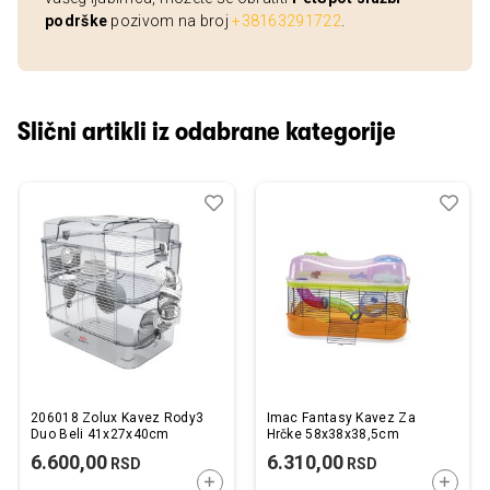
podrške
pozivom na broj
+38163291722
.
Slični artikli iz odabrane kategorije
Dodaj
Uporedi
Dod
Upo
u
u
listu
listu
želja
želj
206018 Zolux Kavez Rody3
Imac Fantasy Kavez Za
Duo Beli 41x27x40cm
Hrčke 58x38x38,5cm
6.600,00
6.310,00
RSD
RSD
DODAJTE U KORPU
DODAJ