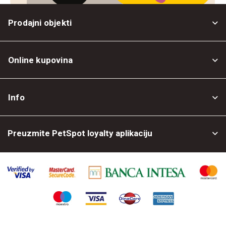
Prodajni objekti
Online kupovina
Opšti uslovi
Info
Politika privatnosti
O nama
Povrat robe
Preuzmite PetSpot loyalty aplikaciju
Prodajni objekti
Posao kod nas