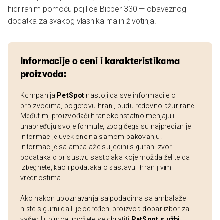
hidriranim pomoću pojilice Bibber 330 — obaveznog
dodatka za svakog vlasnika malih životinja!
Informacije o ceni i karakteristikama
proizvoda:
Kompanija
PetSpot
nastoji da sve informacije o
proizvodima, pogotovu hrani, budu redovno ažurirane.
Međutim, proizvođači hrane konstatno menjaju i
unapređuju svoje formule, zbog čega su najpreciznije
informacije uvek one na samom pakovanju.
Informacije sa ambalaže su jedini siguran izvor
podataka o prisustvu sastojaka koje možda želite da
izbegnete, kao i podataka o sastavu i hranljivim
vrednostima.
Ako nakon upoznavanja sa podacima sa ambalaže
niste sigurni da li je određeni proizvod dobar izbor za
vašeg ljubimca, možete se obratiti
PetSpot službi