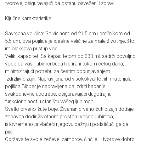
tvorove, osiguravajući da ostanu osveženi i zdravi.
Ključne karakteristike:
Savršena veličina: Sa visinom od 21,5 cm i prečnikom od
5,5 cm, ova pojilica je idealne veličine za male životinje, što
im olakšava pristup vodi.
Veliki kapacitet: Sa kapacitetom od 330 ml, sadrži dovoljno
vode da vaši ljubimci budu hidrirani tokom celog dana,
minimizirajući potrebu za čestim dopunjavanjem.
Izdržljiv dizajn: Napravljena od visokokvalitetnih materijala,
pojilica Bibber je napravljena da izdrži habanje
svakodnevne upotrebe, osiguravajući dugotrajnu
funkcionalnost u staništu vašeg ljubimca.
Svetlo crveno-žute boje: Živahan crveno-žuti dizajn dodaje
zabavan dodir životnom prostoru vašeg ljubimca,
istovremeno privlačeći njegovu pažnju i podstičući ga da
pije.
Održavajte svoje zečeve, zamorce, činčile ili tvorove dobro