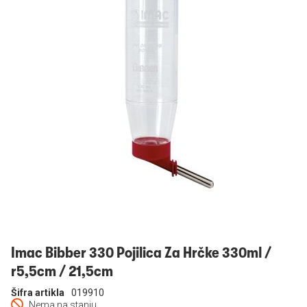
Prijavi se
Imac Bibber 330 Pojilica Za Hrčke 330ml /
r5,5cm / 21,5cm
Šifra artikla
019910
Nema na stanju