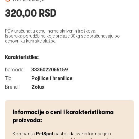
320,00 RSD
PDV uračunat u cenu, nema skrivenih troškova.
Isporuka porudžbina koje prelaze 30kg se obračunavaju po
cenovniku kurirske službe.
Karakteristike:
barcode:
3336022066159
Tip:
Pojilice i hranilice
Brend:
Zolux
Informacije o ceni i karakteristikama
proizvoda:
Kompanija
PetSpot
nastoji da sve informacije o