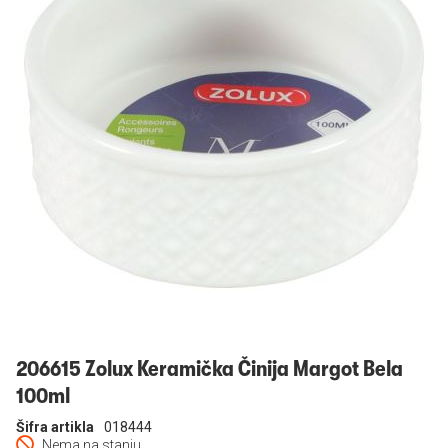
Prijavi se
206615 Zolux Keramička Činija Margot Bela
100ml
Šifra artikla
018444
Nema na stanju