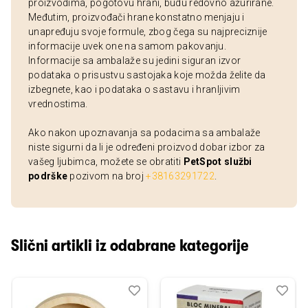
proizvodima, pogotovu hrani, budu redovno ažurirane.
Međutim, proizvođači hrane konstatno menjaju i
unapređuju svoje formule, zbog čega su najpreciznije
informacije uvek one na samom pakovanju.
Informacije sa ambalaže su jedini siguran izvor
podataka o prisustvu sastojaka koje možda želite da
izbegnete, kao i podataka o sastavu i hranljivim
vrednostima.
Ako nakon upoznavanja sa podacima sa ambalaže
niste sigurni da li je određeni proizvod dobar izbor za
vašeg ljubimca, možete se obratiti
PetSpot službi
podrške
pozivom na broj
+38163291722
.
Slični artikli iz odabrane kategorije
Dodaj
Uporedi
Dod
Upo
u
u