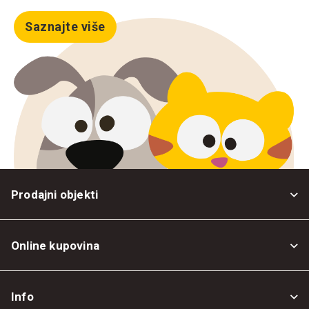
Saznajte više
Prodajni objekti
Online kupovina
Opšti uslovi
Info
Politika privatnosti