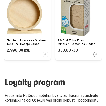
listu
listu
želja
želj
Flamingo Igračka za Glodare
234044 Zolux Eden
Točak za Trčanje Danco
Mineralni Kamen za Glodare
29x12,3x32x29cm
Nature Plain 2x100g
2.990,00
330,00
RSD
RSD
DODAJTE U KORPU
DODAJ
Loyalty program
Preuzmite PetSpot mobilnu loyalty aplikaciju i registrujte
korisnički nalog. Očekuju vas brojni popusti i pogodnosti.