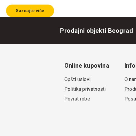
Saznajte više
Prodajni objekti Beograd
Online kupovina
Info
Opšti uslovi
O na
Politika privatnosti
Proda
Povrat robe
Posa