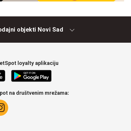
odajni objekti Novi Sad
tSpot loyalty aplikaciju
Spot na društvenim mrežama: