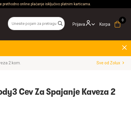
 prethodno online plaćanje isključivo platnim karticama.
Prijava
Korpa
veza 2 kom.
Sve od Zolux
dy3 Cev Za Spajanje Kaveza 2