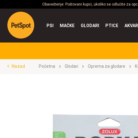
Obaveštenje: Poštovani kupci, ukoliko se odlučite za op
PSI
MAČKE
GLODARI
PTICE
AKVAR
Nazad
Početna
Glodari
Oprema za glodare
K