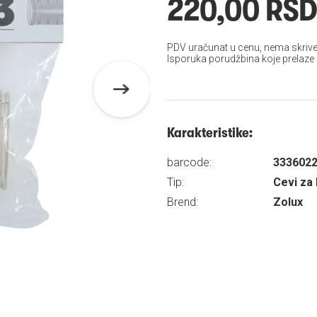
220,00 RS
PDV uračunat u cenu, nema skrive
Isporuka porudžbina koje prelaze
Karakteristike:
barcode:
333602
Tip:
Cevi za
Brend:
Zolux