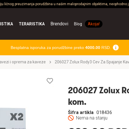
ciju ličnog preuzimanja porudžbina u našim maloprodajnim objektima, neophodno je
Brendovi
ISTIKA
TERARISTIKA
Blog
Akcija!
Besplatna isporuka za porudžbine preko
4000.00
RSD.
avezi i oprema za kaveze
206027 Zolux Rody3 Cev Za Spajanje Ka
Lista
želja
206027 Zolux Ro
kom.
Šifra artikla
018436
Nema na stanju