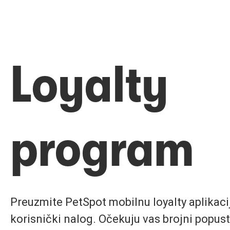
Loyalty
program
Preuzmite PetSpot mobilnu loyalty aplikaciju
korisnički nalog. Očekuju vas brojni popust