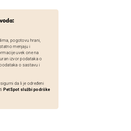
zvoda:
dima, pogotovu hrani,
statno menjaju i
ormacije uvek one na
uran izvor podataka o
 podataka o sastavu i
gurni da li je određeni
ti
PetSpot službi podrške