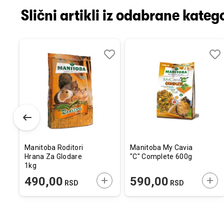
Slični artikli iz odabrane katego
Dodaj
Uporedi
Dodaj
Uporedi
Dod
Upo
u
u
u
listu
listu
listu
želja
želja
želj
Manitoba Roditori
Manitoba My Cavia
Hrana Za Glodare
"C" Complete 600g
1kg
ODAJTE U KORPU
DODAJTE U KORPU
DOD
490,00
590,00
SD
RSD
RSD