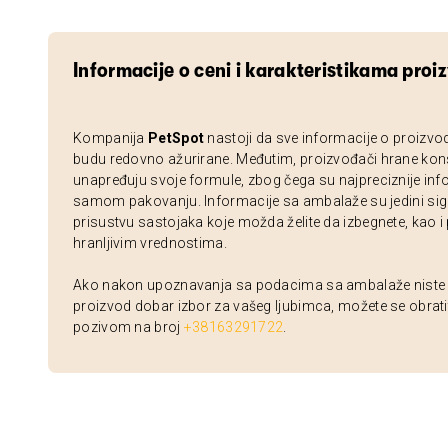
Informacije o ceni i karakteristikama proi
Kompanija
PetSpot
nastoji da sve informacije o proizvo
budu redovno ažurirane. Međutim, proizvođači hrane kon
unapređuju svoje formule, zbog čega su najpreciznije inf
samom pakovanju. Informacije sa ambalaže su jedini sig
prisustvu sastojaka koje možda želite da izbegnete, kao i
hranljivim vrednostima.
Ako nakon upoznavanja sa podacima sa ambalaže niste si
proizvod dobar izbor za vašeg ljubimca, možete se obrati
pozivom na broj
+38163291722
.