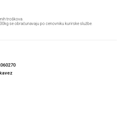
D
nih troškova.
 30kg se obračunavaju po cenovniku kurirske službe.
2060270
 kavez