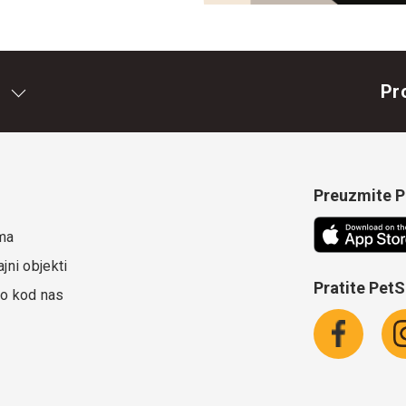
Pr
Preuzmite Pe
ma
jni objekti
Pratite Pet
o kod nas