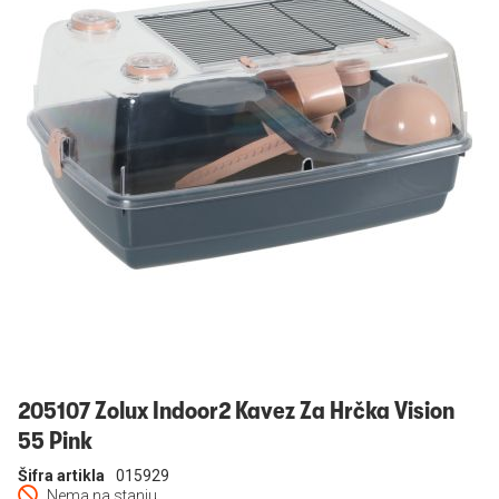
Prijavi se
205107 Zolux Indoor2 Kavez Za Hrčka Vision
55 Pink
Šifra artikla
015929
Nema na stanju