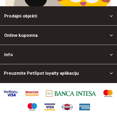
Prodajni objekti
Online kupovina
Opšti uslovi
Info
Politika privatnosti
O nama
Povrat robe
Preuzmite PetSpot loyalty aplikaciju
Prodajni objekti
Posao kod nas