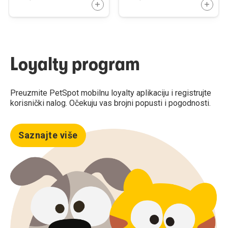
DODAJTE U KORPU
DODAJ
Loyalty program
Preuzmite PetSpot mobilnu loyalty aplikaciju i registrujte
korisnički nalog. Očekuju vas brojni popusti i pogodnosti.
Saznajte više