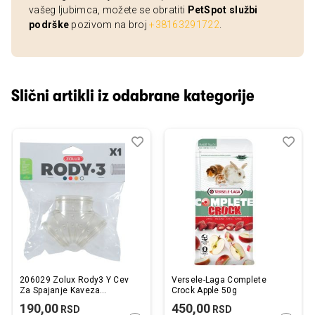
vašeg ljubimca, možete se obratiti
PetSpot službi
podrške
pozivom na broj
+38163291722
.
Slični artikli iz odabrane kategorije
Dodaj
Uporedi
Dod
Upo
u
u
listu
listu
želja
želj
206029 Zolux Rody3 Y Cev
Versele-Laga Complete
Za Spajanje Kaveza
Crock Apple 50g
58x58x80mm
190,00
450,00
RSD
RSD