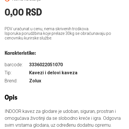
0,00 RSD
PDV uračunat u cenu, nema skrivenih troškova.
Isporuka porudžbina koje prelaze 30kg se obračunavaju po
cenovniku kurirske službe.
Karakteristike:
barcode:
3336022051070
Tip:
Kavezi i delovi kaveza
Brend:
Zolux
Opis
INDOOR kavez za glodare je udoban, siguran, prostran i
omogućava životinji da se slobodno kreće i igra. Odgovra
svim vrstama glodara, uz određenu dodatnu opremu.