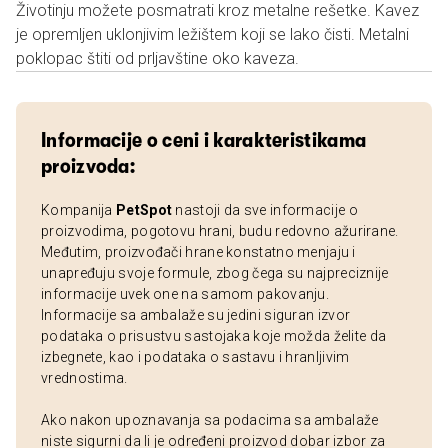
Životinju možete posmatrati kroz metalne rešetke. Kavez
je opremljen uklonjivim ležištem koji se lako čisti. Metalni
poklopac štiti od prljavštine oko kaveza.
Informacije o ceni i karakteristikama
proizvoda:
Kompanija
PetSpot
nastoji da sve informacije o
proizvodima, pogotovu hrani, budu redovno ažurirane.
Međutim, proizvođači hrane konstatno menjaju i
unapređuju svoje formule, zbog čega su najpreciznije
informacije uvek one na samom pakovanju.
Informacije sa ambalaže su jedini siguran izvor
podataka o prisustvu sastojaka koje možda želite da
izbegnete, kao i podataka o sastavu i hranljivim
vrednostima.
Ako nakon upoznavanja sa podacima sa ambalaže
niste sigurni da li je određeni proizvod dobar izbor za