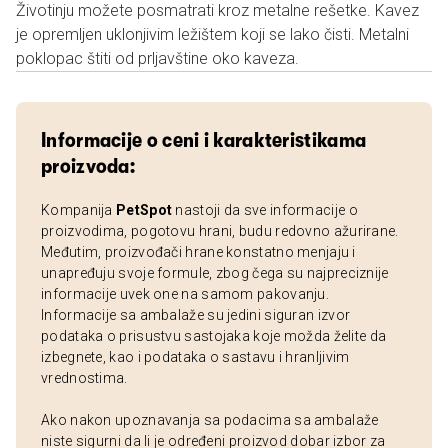
Životinju možete posmatrati kroz metalne rešetke. Kavez
je opremljen uklonjivim ležištem koji se lako čisti. Metalni
poklopac štiti od prljavštine oko kaveza.
Informacije o ceni i karakteristikama
proizvoda:
Kompanija
PetSpot
nastoji da sve informacije o
proizvodima, pogotovu hrani, budu redovno ažurirane.
Međutim, proizvođači hrane konstatno menjaju i
unapređuju svoje formule, zbog čega su najpreciznije
informacije uvek one na samom pakovanju.
Informacije sa ambalaže su jedini siguran izvor
podataka o prisustvu sastojaka koje možda želite da
izbegnete, kao i podataka o sastavu i hranljivim
vrednostima.
Ako nakon upoznavanja sa podacima sa ambalaže
niste sigurni da li je određeni proizvod dobar izbor za