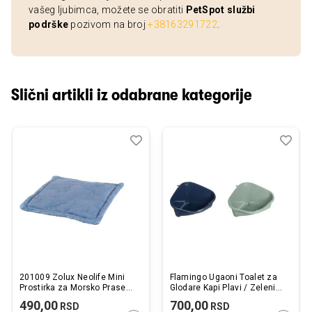
vašeg ljubimca, možete se obratiti
PetSpot službi
podrške
pozivom na broj
+38163291722
.
Slični artikli iz odabrane kategorije
Dodaj
Uporedi
Dod
Upo
u
u
listu
listu
želja
želj
201009 Zolux Neolife Mini
Flamingo Ugaoni Toalet za
Prostirka za Morsko Prase
Glodare Kapi Plavi / Zeleni
Plava 20x20cm
35,5x24,5x18,5cm
490,00
700,00
RSD
RSD