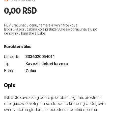
0,00 RSD
PDV uračunat u cenu, nema skrivenih troškova.
Isporuka porudžbina koje prelaze 30kg se obračunavaju po
cenovniku kurirske službe.
Karakteristike:
barcode:
3336020054011
Tip:
Kavezi i delovi kaveza
Brend:
Zolux
Opis
INDOOR kavez za glodare je udoban, siguran, prostran i
omogućava životinji da se slobodno kreće i igra. Odgovra
svim vrstama glodara, uz određenu dodatnu opremu.