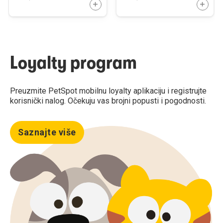
DODAJTE U KORPU
DODAJ
Loyalty program
Preuzmite PetSpot mobilnu loyalty aplikaciju i registrujte
korisnički nalog. Očekuju vas brojni popusti i pogodnosti.
Saznajte više