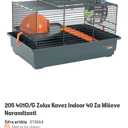
Prijavi se
205 401O/G Zolux Kavez Indoor 40 Za Miševe
Narandžasti
Šifra artikla
010664
Nema na stanju