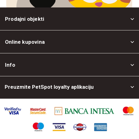
Prodajni objekti
Online kupovina
Opšti uslovi
Info
Politika privatnosti
O nama
Povrat robe
Preuzmite PetSpot loyalty aplikaciju
Prodajni objekti
Posao kod nas