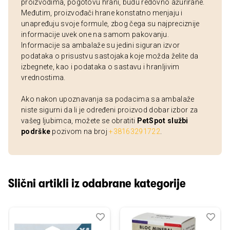
proizvodima, pogotovu hrani, budu redovno ažurirane.
Međutim, proizvođači hrane konstatno menjaju i
unapređuju svoje formule, zbog čega su najpreciznije
informacije uvek one na samom pakovanju.
Informacije sa ambalaže su jedini siguran izvor
podataka o prisustvu sastojaka koje možda želite da
izbegnete, kao i podataka o sastavu i hranljivim
vrednostima.
Ako nakon upoznavanja sa podacima sa ambalaže
niste sigurni da li je određeni proizvod dobar izbor za
vašeg ljubimca, možete se obratiti
PetSpot službi
podrške
pozivom na broj
+38163291722
.
Slični artikli iz odabrane kategorije
Dodaj
Uporedi
Dod
Upo
u
u