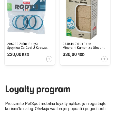
listu
listu
želja
želj
206033 Zolux Rody3
234044 Zolux Eden
Spojnica Za Cevi U Kavezu
Mineralni Kamen za Glodare
Plava 4 kom.
Nature Plain 2x100g
220,00
330,00
RSD
RSD
DODAJTE U KORPU
DODAJ
Loyalty program
Preuzmite PetSpot mobilnu loyalty aplikaciju i registrujte
korisnički nalog. Očekuju vas brojni popusti i pogodnosti.