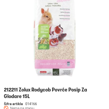
Prijavi se
212211 Zolux Rodycob Povrće Posip Za
Glodare 15L
Šifra artikla
014166
Nema na stanju