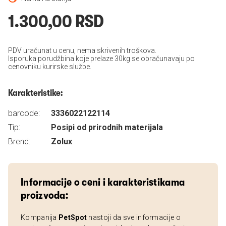
1.300,00 RSD
PDV uračunat u cenu, nema skrivenih troškova.
Isporuka porudžbina koje prelaze 30kg se obračunavaju po
cenovniku kurirske službe.
Karakteristike:
barcode:
3336022122114
Tip:
Posipi od prirodnih materijala
Brend:
Zolux
Informacije o ceni i karakteristikama
proizvoda:
Kompanija
PetSpot
nastoji da sve informacije o