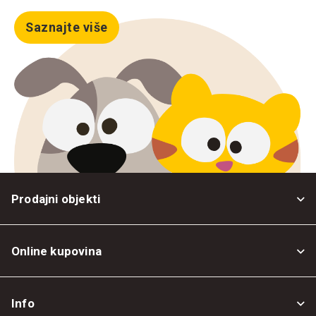
Saznajte više
Prodajni objekti
Online kupovina
Opšti uslovi
Info
Politika privatnosti