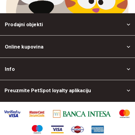
Prodajni objekti
Online kupovina
Opšti uslovi
Info
Politika privatnosti
O nama
Povrat robe
Preuzmite PetSpot loyalty aplikaciju
Prodajni objekti
Posao kod nas