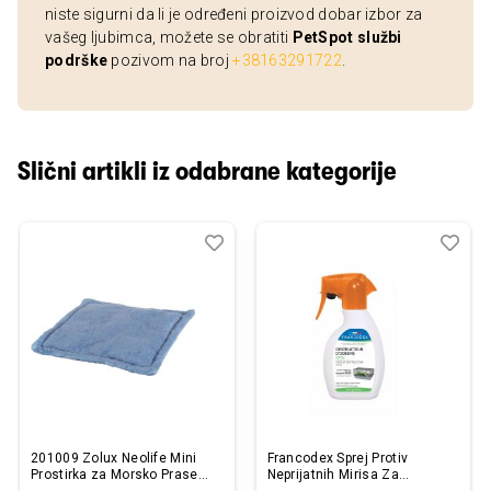
niste sigurni da li je određeni proizvod dobar izbor za
vašeg ljubimca, možete se obratiti
PetSpot službi
podrške
pozivom na broj
+38163291722
.
Slični artikli iz odabrane kategorije
Dodaj
Uporedi
Dod
Upo
u
u
listu
listu
želja
želj
201009 Zolux Neolife Mini
Francodex Sprej Protiv
Prostirka za Morsko Prase
Neprijatnih Mirisa Za
Plava 20x20cm
Glodare 250ml