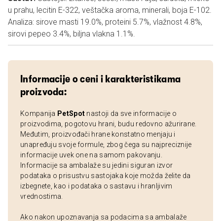
u prahu, lecitin E-322, veštačka aroma, minerali, boja E-102.
Analiza: sirove masti 19.0%, proteini 5.7%, vlažnost 4.8%,
sirovi pepeo 3.4%, biljna vlakna 1.1%.
Informacije o ceni i karakteristikama
proizvoda:
Kompanija
PetSpot
nastoji da sve informacije o
proizvodima, pogotovu hrani, budu redovno ažurirane.
Međutim, proizvođači hrane konstatno menjaju i
unapređuju svoje formule, zbog čega su najpreciznije
informacije uvek one na samom pakovanju.
Informacije sa ambalaže su jedini siguran izvor
podataka o prisustvu sastojaka koje možda želite da
izbegnete, kao i podataka o sastavu i hranljivim
vrednostima.
Ako nakon upoznavanja sa podacima sa ambalaže