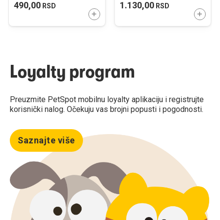
490,00
1.130,00
RSD
RSD
DODAJTE U KORPU
DODAJ
Loyalty program
Preuzmite PetSpot mobilnu loyalty aplikaciju i registrujte
korisnički nalog. Očekuju vas brojni popusti i pogodnosti.
Saznajte više