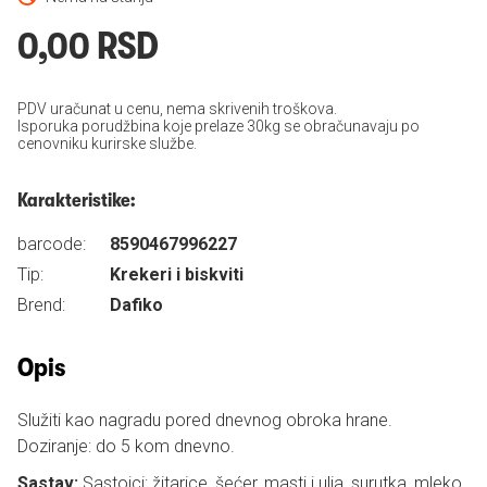
0,00 RSD
PDV uračunat u cenu, nema skrivenih troškova.
Isporuka porudžbina koje prelaze 30kg se obračunavaju po
cenovniku kurirske službe.
Karakteristike:
barcode:
8590467996227
Tip:
Krekeri i biskviti
Brend:
Dafiko
Opis
Služiti kao nagradu pored dnevnog obroka hrane.
Doziranje: do 5 kom dnevno.
Sastav:
Sastojci: žitarice, šećer, masti i ulja, surutka, mleko