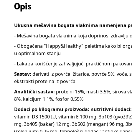
Opis
Ukusna mešavina bogata vlaknima namenjena pa
- Mešavina bogata vlaknima koja doprinosi zdravlju d
- Obogaćena "Happy&Healthy" peletima kako bi org
u optimalnom stanju
- Laka za korišćenje zahvaljujući praktičnom pakovan
Sastav:
derivati iz povrća, žitarice, povrće 5%, voće, 
ekstrakti proteina iz povrća
Analitički sastav:
proteini 15%, masti 3,5%, sirova v
8%, kalcijum 1,1%, fosfor 0,55%
Dodaci po kilogramu proizvoda: nutritivni dodaci
vitamin D3 1500 IU, vitamin E 100 mg, 3b103 (gvožđe)
mg, 3b405 (bakar) 12 mg, 3b502 (mangan) 96 mg, 3b6
(selenijum) 0.25 mg. tehnološki dodaci: antioksidansi