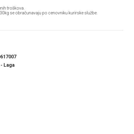
nih troškova.
 30kg se obračunavaju po cenovniku kurirske službe.
0617007
 - Laga