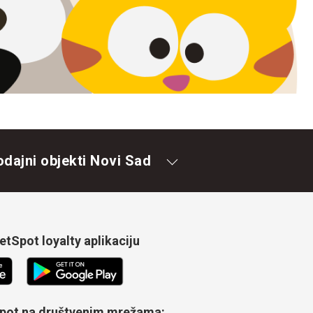
odajni objekti Novi Sad
tSpot loyalty aplikaciju
Spot na društvenim mrežama: