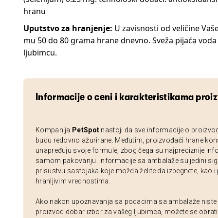
hranu
Uputstvo za hranjenje:
U zavisnosti od veličine Vaš
mu 50 do 80 grama hrane dnevno. Sveža pijaća voda
ljubimcu.
Informacije o ceni i karakteristikama proi
Kompanija
PetSpot
nastoji da sve informacije o proizvo
budu redovno ažurirane. Međutim, proizvođači hrane kon
unapređuju svoje formule, zbog čega su najpreciznije inf
samom pakovanju. Informacije sa ambalaže su jedini sig
prisustvu sastojaka koje možda želite da izbegnete, kao i
hranljivim vrednostima.
Ako nakon upoznavanja sa podacima sa ambalaže niste si
proizvod dobar izbor za vašeg ljubimca, možete se obrati