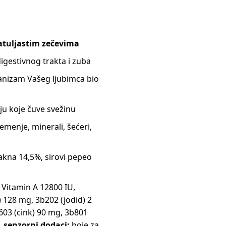
tuljastim zečevima
igestivnog trakta i zuba
anizam Vašeg ljubimca bio
ju koje čuve svežinu
semenje, minerali, šećeri,
lakna 14,5%, sirovi pepeo
:
Vitamin A 12800 IU,
 128 mg, 3b202 (jodid) 2
03 (cink) 90 mg, 3b801
.
senzorni dodaci:
boje za