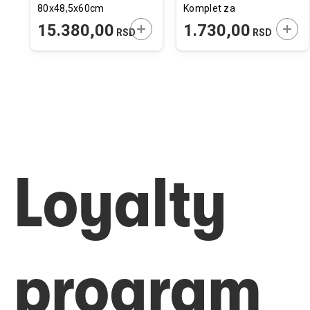
80x48,5x60cm
Komplet za
Povezivanje
ODAJTE U KORPU
DODAJTE U KORPU
DODA
15.380,00
1.730,00
SD
RSD
RSD
Kaveza
Loyalty
program