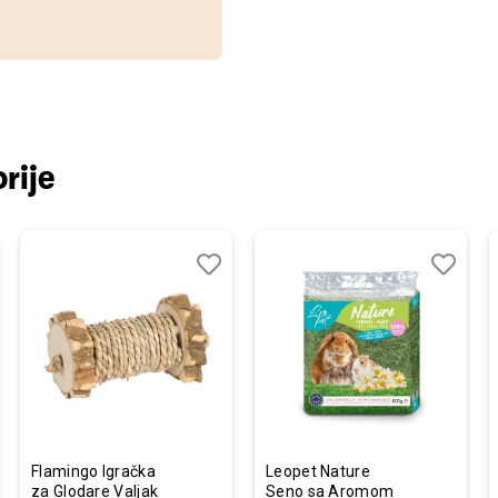
rije
j
edi
Dodaj
Uporedi
Dodaj
Uporedi
u
u
listu
listu
želja
želja
Flamingo Igračka
Leopet Nature
za Glodare Valjak
Seno sa Aromom