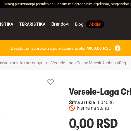
ciju ličnog preuzimanja porudžbina u našim maloprodajnim objektima, neophodno je
Brendovi
ISTIKA
TERARISTIKA
Blog
Akcija!
Besplatna isporuka za porudžbine preko
4000.00
RSD.
avina peleta i semenja
Versele-Laga Crispy Muesli Rabbits 400g
Lista
želja
Versele-Laga Cr
Šifra artikla
004036
Nema na stanju
0,00 RSD