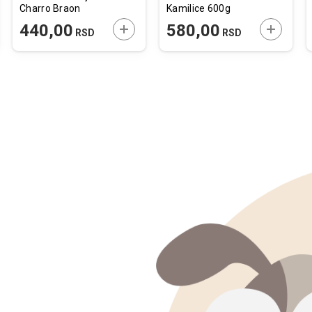
Charro Braon
Kamilice 600g
10x6,5x6,5cm
JTE U KORPU
DODAJTE U KORPU
DODAJTE
440,00
580,00
RSD
RSD