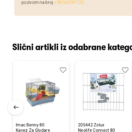
pozivom na broj
+38163291722
.
Slični artikli iz odabrane katego
odaj
poredi
Dodaj
Uporedi
Doda
Upor
u
u
istu
listu
listu
elja
želja
želja
Imac Benny 80
205442 Zolux
Kavez Za Glodare
Neolife Connect 80