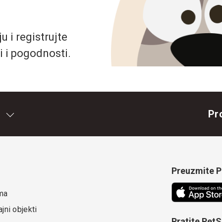
 i registrujte
i i pogodnosti.
Pr
Preuzmite Pe
ma
jni objekti
Pratite Pet