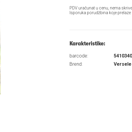
PDV uračunat u cenu, nema skrive
Isporuka porudžbina koje prelaze
Karakteristike:
barcode:
541034
Brend:
Versele