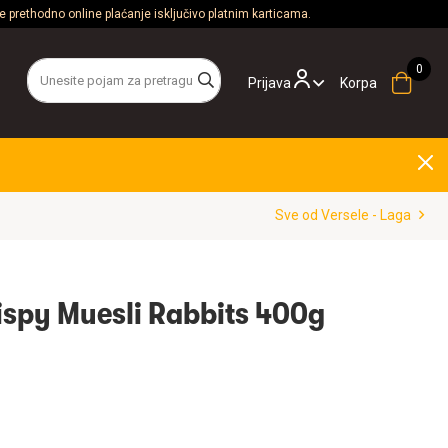
 prethodno online plaćanje isključivo platnim karticama.
Prijava
Korpa
Sve od Versele - Laga
ispy Muesli Rabbits 400g