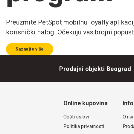
Preuzmite PetSpot mobilnu loyalty aplikaciju
korisnički nalog. Očekuju vas brojni popust
Saznajte više
Prodajni objekti Beograd
Online kupovina
Info
Opšti uslovi
O na
Politika privatnosti
Proda