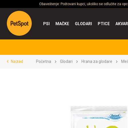
Obaveštenje: Poštovani kupci, ukoliko se odlučite za op
PSI
MAČKE
GLODARI
PTICE
AKVAR
Nazad
Početna
Glodari
Hrana za glodare
Meš