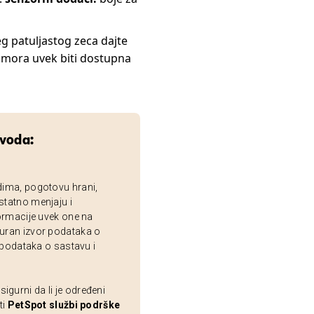
eg patuljastog zeca dajte
 mora uvek biti dostupna
zvoda:
dima, pogotovu hrani,
statno menjaju i
ormacije uvek one na
uran izvor podataka o
 podataka o sastavu i
gurni da li je određeni
ti
PetSpot službi podrške