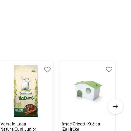
Dodaj
Uporedi
Dodaj
Uporedi
u
u
listu
listu
želja
želja
Versele-Laga
Imac Cricetti Kućica
Ver
Nature Cuni Junior
Za Hrčke
Cri