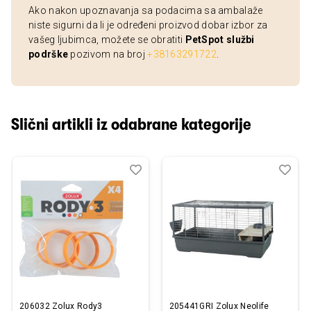
Ako nakon upoznavanja sa podacima sa ambalaže
niste sigurni da li je određeni proizvod dobar izbor za
vašeg ljubimca, možete se obratiti
PetSpot službi
podrške
pozivom na broj
+38163291722
.
Slični artikli iz odabrane kategorije
Dodaj
Uporedi
Dod
Upo
u
u
listu
listu
želja
želj
206032 Zolux Rody3
205441GRI Zolux Neolife