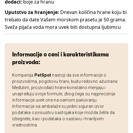
dodaci:
boje za hranu
Uputstvo za hranjenje:
Dnevan količina hrane koju bi
trebalo da date Vašem morskom prasetu je 50 grama.
Sveža pijaća voda mora uvek biti dostupna ljubimcu
Informacije o ceni i karakteristikama
proizvoda:
Kompanija
PetSpot
nastoji da sve informacije o
proizvodima, pogotovu hrani, budu redovno ažurirane.
Međutim, proizvođači hrane konstatno menjaju i
unapređuju svoje formule, zbog čega su najpreciznije
informacije uvek one na samom pakovanju.
Informacije sa ambalaže su jedini siguran izvor
podataka o prisustvu sastojaka koje možda želite da
izbegnete, kao i podataka o sastavu i hranljivim
vrednostima.