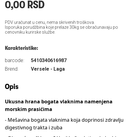
0,00 RSD
PDV uračunat u cenu, nema skrivenih troškova.
Isporuka porudžbina koje prelaze 30kg se obračunavaju po
cenovniku kurirske službe.
Karakteristike:
barcode:
5410340616987
Brend:
Versele - Laga
Opis
Ukusna hrana bogata vlaknima namenjena
morskim prasićima
- Mešavina bogata vlaknima koja doprinosi zdravlju
digestivnog trakta i zuba