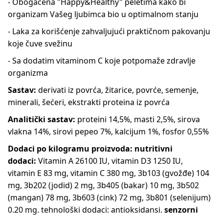
- Obogaćena "Happy&Healthy" peletima kako bi
organizam Vašeg ljubimca bio u optimalnom stanju
- Laka za korišćenje zahvaljujući praktičnom pakovanju
koje čuve svežinu
- Sa dodatim vitaminom C koje potpomaže zdravlje
organizma
Sastav:
derivati iz povrća, žitarice, povrće, semenje,
minerali, šećeri, ekstrakti proteina iz povrća
Analitički sastav:
proteini 14,5%, masti 2,5%, sirova
vlakna 14%, sirovi pepeo 7%, kalcijum 1%, fosfor 0,55%
Dodaci po kilogramu proizvoda: nutritivni
dodaci:
Vitamin A 26100 IU, vitamin D3 1250 IU,
vitamin E 83 mg, vitamin C 380 mg, 3b103 (gvožđe) 104
mg, 3b202 (jodid) 2 mg, 3b405 (bakar) 10 mg, 3b502
(mangan) 78 mg, 3b603 (cink) 72 mg, 3b801 (selenijum)
0.20 mg. tehnološki dodaci: antioksidansi.
senzorni