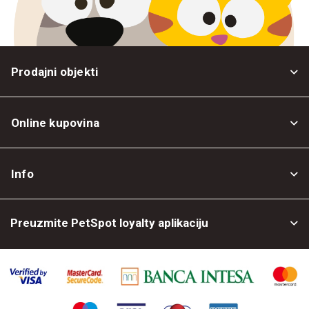
Prodajni objekti
Online kupovina
Opšti uslovi
Info
Politika privatnosti
O nama
Povrat robe
Preuzmite PetSpot loyalty aplikaciju
Prodajni objekti
Posao kod nas