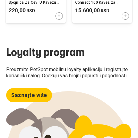
Spojnica Za Cevi U Kavezu
Connect 100 Kavez za
Žuta 4 kom.
Zečeve i Morsko Prase Sivi
220,00
15.600,00
RSD
RSD
101,5x54x51cm
DODAJTE U KORPU
DODAJ
Loyalty program
Preuzmite PetSpot mobilnu loyalty aplikaciju i registrujte
korisnički nalog. Očekuju vas brojni popusti i pogodnosti.
Saznajte više