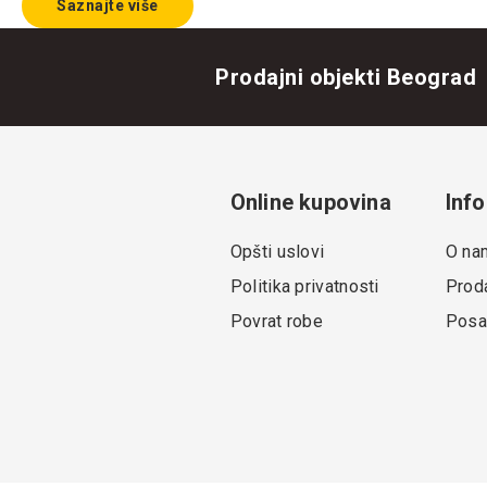
Saznajte više
Prodajni objekti Beograd
Online kupovina
Info
Opšti uslovi
O na
Politika privatnosti
Proda
Povrat robe
Posa