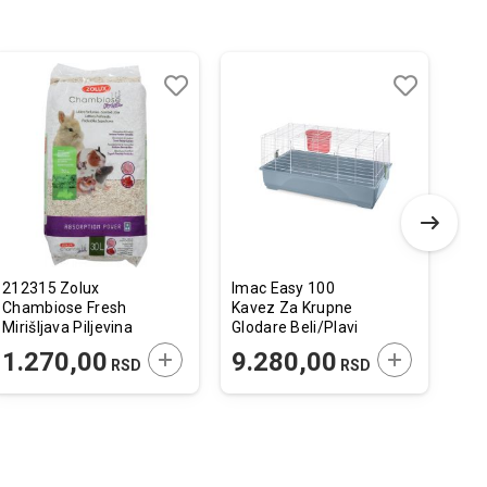
Dodaj
Uporedi
Dodaj
Uporedi
u
u
listu
listu
želja
želja
212315 Zolux
Imac Easy 100
Bio
Chambiose Fresh
Kavez Za Krupne
My 
Mirišljava Piljevina
Glodare Beli/Plavi
za Glodare 30L /
Reciklirani
 U KORPU
DODAJTE U KORPU
DODAJTE U 
1.270,00
9.280,00
9
RSD
RSD
3kg
100x54,5x45cm