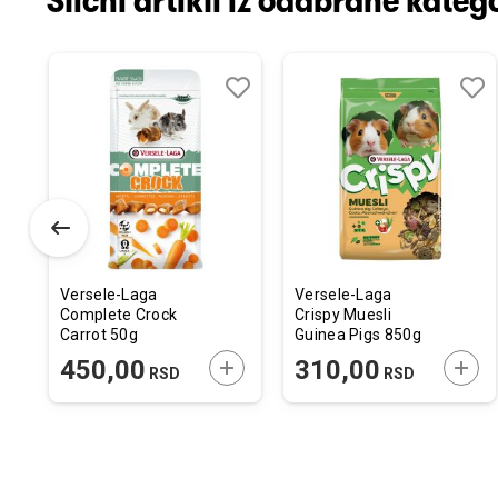
Slični artikli iz odabrane katego
odaj
poredi
Dodaj
Uporedi
Doda
Upor
u
u
istu
listu
listu
elja
želja
želja
Versele-Laga
Versele-Laga
Complete Crock
Crispy Muesli
Carrot 50g
Guinea Pigs 850g
ODAJTE U KORPU
DODAJTE U KORPU
DODA
450,00
310,00
RSD
RSD