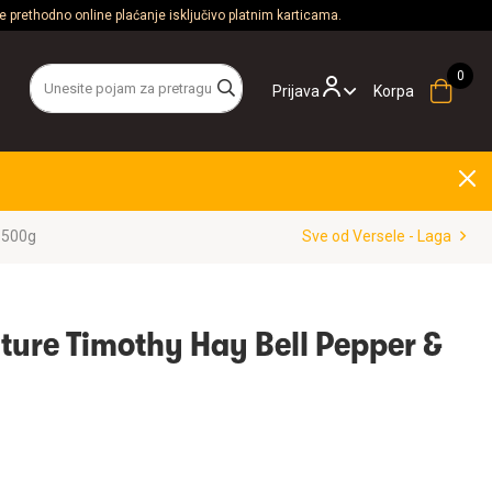
 prethodno online plaćanje isključivo platnim karticama.
Prijava
Korpa
 500g
Sve od Versele - Laga
ture Timothy Hay Bell Pepper &