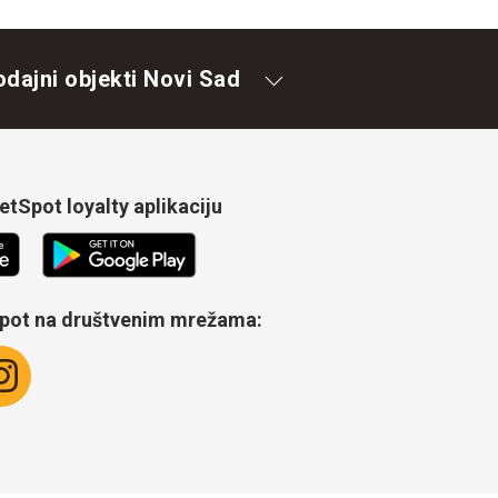
odajni objekti Novi Sad
tSpot loyalty aplikaciju
Spot na društvenim mrežama: