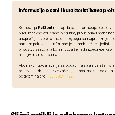
Informacije o ceni i karakteristikama proi
Kompanija
PetSpot
nastoji da sve informacije o proizvo
budu redovno ažurirane. Međutim, proizvođači hrane kon
unapređuju svoje formule, zbog čega su najpreciznije inf
samom pakovanju. Informacije sa ambalaže su jedini sig
prisustvu sastojaka koje možda želite da izbegnete, kao i
hranljivim vrednostima.
Ako nakon upoznavanja sa podacima sa ambalaže niste si
proizvod dobar izbor za vašeg ljubimca, možete se obrati
pozivom na broj
+38163291722
.