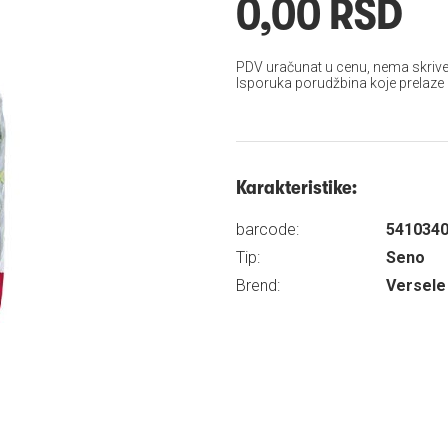
0,00 RSD
PDV uračunat u cenu, nema skrive
Isporuka porudžbina koje prelaze
Karakteristike:
barcode:
541034
Tip:
Seno
Brend:
Versele