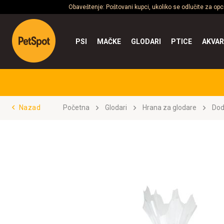
Obaveštenje: Poštovani kupci, ukoliko se odlučite za op
PSI
MAČKE
GLODARI
PTICE
AKVAR
Nazad
Početna
Glodari
Hrana za glodare
Dod