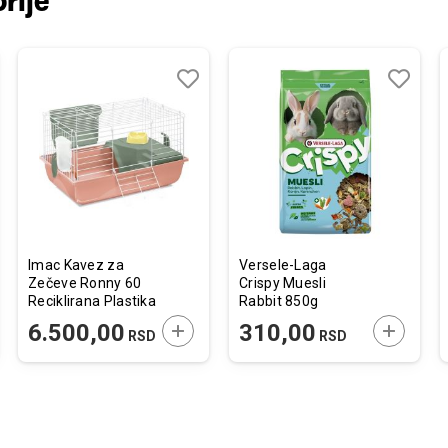
rije
j
edi
Dodaj
Uporedi
Dodaj
Uporedi
u
u
listu
listu
želja
želja
Imac Kavez za
Versele-Laga
Zečeve Ronny 60
Crispy Muesli
Reciklirana Plastika
Rabbit 850g
Koral
JTE U KORPU
DODAJTE U KORPU
DODAJTE
6.500,00
310,00
RSD
RSD
60,5x40,5x36cm