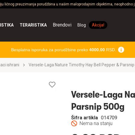
ciju ličnog preuzimanja porudžbina u našim maloprodajnim objektima, neophodno je
Brendovi
ISTIKA
TERARISTIKA
Blog
Akcija!
Besplatna isporuka za porudžbine preko
4000.00
RSD.
aci ishrani
Versele-Laga Nature Timothy Hay Bell Pepper & Parsnip
Lista
želja
Versele-Laga Na
Parsnip 500g
Šifra artikla
014709
Nema na stanju