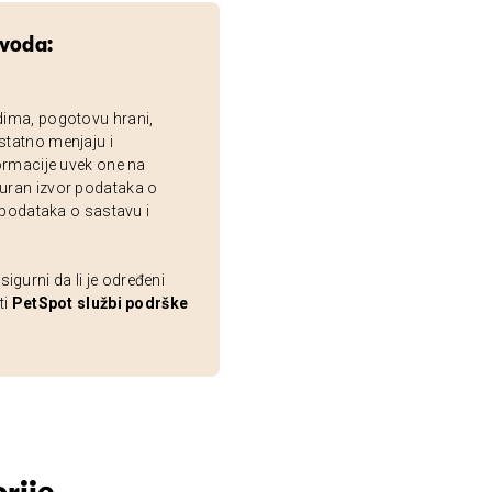
zvoda:
dima, pogotovu hrani,
statno menjaju i
ormacije uvek one na
uran izvor podataka o
 podataka o sastavu i
gurni da li je određeni
ti
PetSpot službi podrške