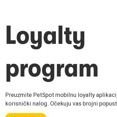
Loyalty
program
Preuzmite PetSpot mobilnu loyalty aplikaciju
korisnički nalog. Očekuju vas brojni popust