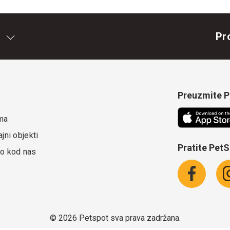
Pr
Preuzmite Pe
ma
jni objekti
Pratite Pet
o kod nas
©
2026 Petspot sva prava zadržana.