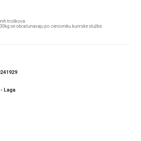
nih troškova.
 30kg se obračunavaju po cenovniku kurirske službe.
0241929
 - Laga