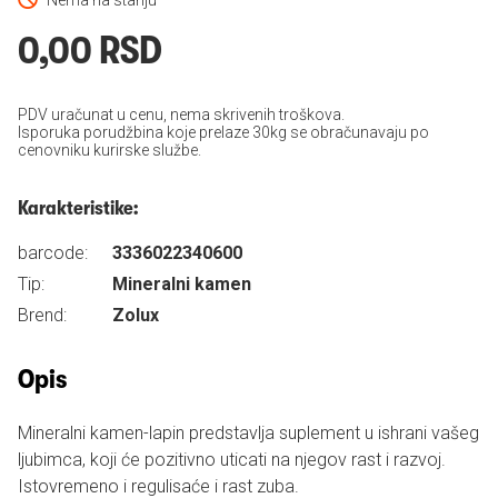
Nema na stanju
0,00 RSD
PDV uračunat u cenu, nema skrivenih troškova.
Isporuka porudžbina koje prelaze 30kg se obračunavaju po
cenovniku kurirske službe.
Karakteristike:
barcode:
3336022340600
Tip:
Mineralni kamen
Brend:
Zolux
Opis
Mineralni kamen-lapin predstavlja suplement u ishrani vašeg
ljubimca, koji će pozitivno uticati na njegov rast i razvoj.
Istovremeno i regulisaće i rast zuba.