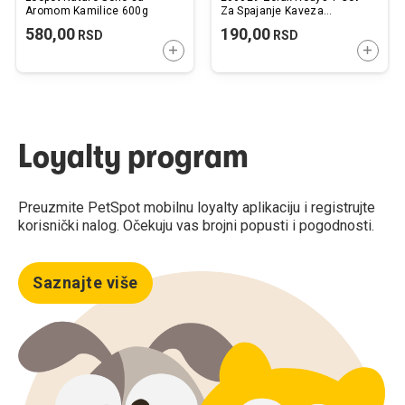
Aromom Kamilice 600g
Za Spajanje Kaveza
58x58x80mm
580,00
190,00
RSD
RSD
DODAJTE U KORPU
DODAJ
Loyalty program
Preuzmite PetSpot mobilnu loyalty aplikaciju i registrujte
korisnički nalog. Očekuju vas brojni popusti i pogodnosti.
Saznajte više