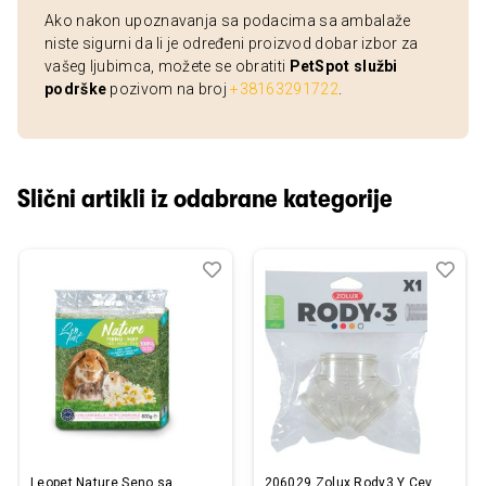
Ako nakon upoznavanja sa podacima sa ambalaže
niste sigurni da li je određeni proizvod dobar izbor za
vašeg ljubimca, možete se obratiti
PetSpot službi
podrške
pozivom na broj
+38163291722
.
Slični artikli iz odabrane kategorije
Dodaj
Uporedi
Dod
Upo
u
u
listu
listu
želja
želj
Leopet Nature Seno sa
206029 Zolux Rody3 Y Cev