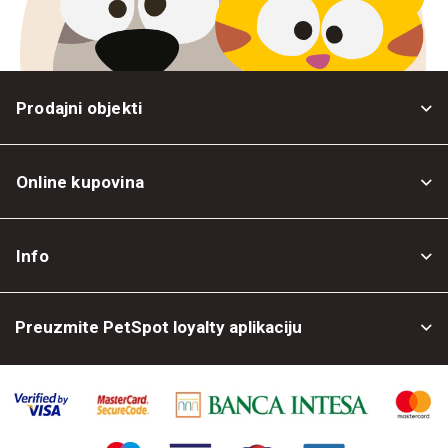
Prodajni objekti
Online kupovina
Opšti uslovi
Info
Politika privatnosti
O nama
Povrat robe
Preuzmite PetSpot loyalty aplikaciju
Prodajni objekti
Posao kod nas