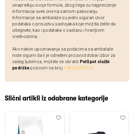
unapređuju svoje formule, zbog čega su najpreciznije
informacije uvek one na samom pakovanju.
Informacije sa ambalaže su jedini siguran izvor
podataka o prisustvu sastojaka koje možda želite da
izbegnete, kao i podataka o sastavu i hranljivim
vrednostima.
Ako nakon upoznavanja sa podacima sa ambalaže
niste sigurni da li je određeni proizvod dobar izbor za
vašeg ljubimca, možete se obratiti
PetSpot službi
podrške
pozivom na broj
+38163291722
.
Slični artikli iz odabrane kategorije
Dodaj
Uporedi
Dod
Upo
u
u
listu
listu
želja
želj