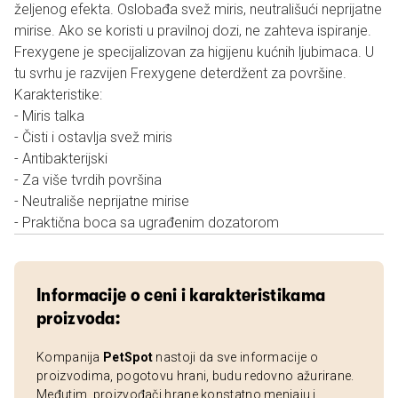
željenog efekta. Oslobađa svež miris, neutrališući neprijatne
mirise. Ako se koristi u pravilnoj dozi, ne zahteva ispiranje.
Frexygene je specijalizovan za higijenu kućnih ljubimaca. U
tu svrhu je razvijen Frexygene deterdžent za površine.
Karakteristike:
- Miris talka
- Čisti i ostavlja svež miris
- Antibakterijski
- Za više tvrdih površina
- Neutrališe neprijatne mirise
- Praktična boca sa ugrađenim dozatorom
Informacije o ceni i karakteristikama
proizvoda:
Kompanija
PetSpot
nastoji da sve informacije o
proizvodima, pogotovu hrani, budu redovno ažurirane.
Međutim, proizvođači hrane konstatno menjaju i