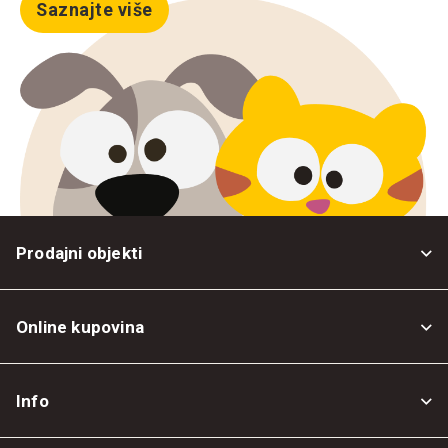
Saznajte više
Prodajni objekti
Online kupovina
Opšti uslovi
Info
Politika privatnosti