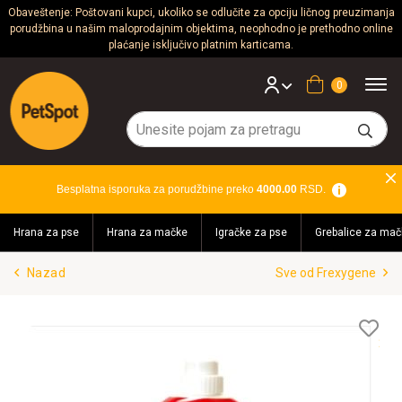
Obaveštenje: Poštovani kupci, ukoliko se odlučite za opciju ličnog preuzimanja
porudžbina u našim maloprodajnim objektima, neophodno je prethodno online
Psi
plaćanje isključivo platnim karticama.
Mačke
Korpa
Glodari
Ptice
Besplatna isporuka za porudžbine preko
4000.00
RSD.
Akvaristika
Hrana za pse
Hrana za mačke
Igračke za pse
Grebalice za mač
Teraristika
Nazad
Sve od Frexygene
Brendovi
Blog
Lis
želj
Akcija!