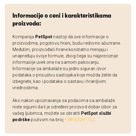
Informacije o ceni i karakteristikama
proizvoda:
Kompanija
PetSpot
nastoji da sve informacije o
proizvodima, pogotovu hrani, budu redovno ažurirane.
Međutim, proizvođači hrane konstatno menjaju i
unapređuju svoje formule, zbog čega su najpreciznije
informacije uvek one na samom pakovanju.
Informacije sa ambalaže su jedini siguran izvor
podataka o prisustvu sastojaka koje možda želite da
izbegnete, kao i podataka o sastavu i hranljivim
vrednostima.
Ako nakon upoznavanja sa podacima sa ambalaže
niste sigurni da li je određeni proizvod dobar izbor za
vašeg ljubimca, možete se obratiti
PetSpot službi
podrške
pozivom na broj
+38163291722
.