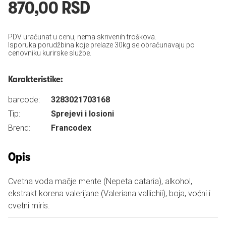
870,00 RSD
PDV uračunat u cenu, nema skrivenih troškova.
Isporuka porudžbina koje prelaze 30kg se obračunavaju po
cenovniku kurirske službe.
Karakteristike:
barcode:
3283021703168
Tip:
Sprejevi i losioni
Brend:
Francodex
Opis
Cvetna voda mačje mente (Nepeta cataria), alkohol,
ekstrakt korena valerijane (Valeriana vallichii), boja, voćni i
cvetni miris.