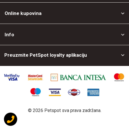
Online kupovina
Opšti uslovi
Info
Politika privatnosti
O nama
Povrat robe
Preuzmite PetSpot loyalty aplikaciju
Prodajni objekti
Posao kod nas
©
2026 Petspot sva prava zadržana.