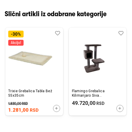
Slični artikli iz odabrane kategorije
Dodaj
Uporedi
Dod
Upo
-30%
u
u
listu
listu
želja
želj
Trixie Grebalica Tabla Bež
Flamingo Grebalica
55x35cm
Kilimanjaro Siva
94x74x127cm
49.720,00
RSD
1.830,00
RSD
DODAJTE U KORPU
DODAJ
1.281,00
RSD