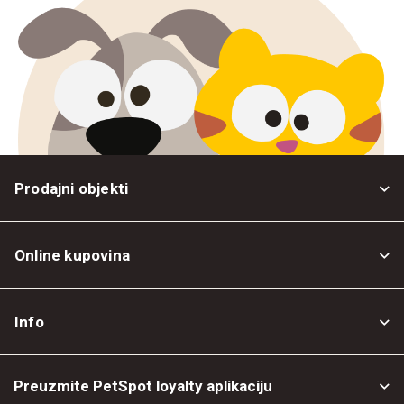
Prodajni objekti
Online kupovina
Opšti uslovi
Info
Politika privatnosti
O nama
Povrat robe
Preuzmite PetSpot loyalty aplikaciju
Prodajni objekti