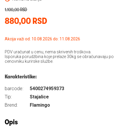
1.100,00 RSD
880,00 RSD
Akcija važi od: 10.08.2026 do: 11.08.2026
PDV uračunat u cenu, nema skrivenih troškova.
Isporuka porudžbina koje prelaze 30kg se obračunavaju po
cenovniku kurirske službe.
Karakteristike:
barcode:
5400274959373
Tip:
Stajalice
Brend:
Flamingo
Opis