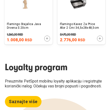
Flamingo Stajalica Java
Flamingo Kavez Za Ptice
Drvena S 20cm
Alor 2 Crni 34,5x28x48,5cm
1.260,00
RSD
3.470,00
RSD
DODAJTE U KORPU
DODAJ
1.008,00
2.776,00
RSD
RSD
Loyalty program
Preuzmite PetSpot mobilnu loyalty aplikaciju i registrujte
korisnički nalog. Očekuju vas brojni popusti i pogodnosti.
Saznajte više