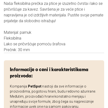
Naša fleksibilna prečka za ptice je izuzetno čvrsta i lako se
pričvršćuje za kavez. Savršena je za veće ptice i
napravljena je od izdržljivih materijala. Pustite svoje pernate
prijatelje da slobodno istražuju!
Materijal: pamuk
Fleksibilna
Lako se pričvršćuje pomoću šrafova
Prečnik: 30 mm
Informacije o ceni i karakteristikama
proizvoda:
Kompanija
PetSpot
nastoji da sve informacije o
proizvodima, pogotovu hrani, budu redovno ažurirane.
Međutim, proizvođači hrane konstatno menjaju i
unapređuju svoje formule, zbog čega su najpreciznije
informacije uvek one na samom pakovanju.