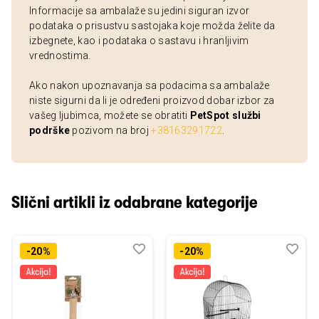
Informacije sa ambalaže su jedini siguran izvor
podataka o prisustvu sastojaka koje možda želite da
izbegnete, kao i podataka o sastavu i hranljivim
vrednostima.
Ako nakon upoznavanja sa podacima sa ambalaže
niste sigurni da li je određeni proizvod dobar izbor za
vašeg ljubimca, možete se obratiti
PetSpot službi
podrške
pozivom na broj
+38163291722
.
Slični artikli iz odabrane kategorije
Dodaj
Uporedi
Dod
Upo
-20%
-20%
u
u
listu
listu
želja
želj