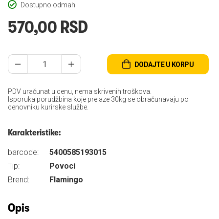
Dostupno odmah
570,00 RSD
DODAJTE U KORPU
PDV uračunat u cenu, nema skrivenih troškova.
Isporuka porudžbina koje prelaze 30kg se obračunavaju po
cenovniku kurirske službe.
Karakteristike:
barcode:
5400585193015
Tip:
Povoci
Brend:
Flamingo
Opis