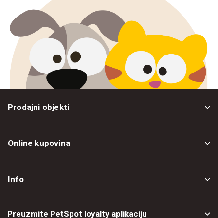
Prodajni objekti
Online kupovina
Opšti uslovi
Info
Politika privatnosti
O nama
Povrat robe
Preuzmite PetSpot loyalty aplikaciju