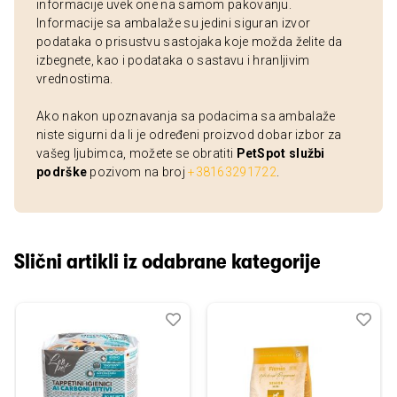
informacije uvek one na samom pakovanju.
Informacije sa ambalaže su jedini siguran izvor
podataka o prisustvu sastojaka koje možda želite da
izbegnete, kao i podataka o sastavu i hranljivim
vrednostima.
Ako nakon upoznavanja sa podacima sa ambalaže
niste sigurni da li je određeni proizvod dobar izbor za
vašeg ljubimca, možete se obratiti
PetSpot službi
podrške
pozivom na broj
+38163291722
.
Slični artikli iz odabrane kategorije
Dodaj
Uporedi
Dod
Upo
u
u
listu
listu
želja
želj