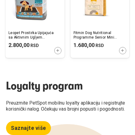
Leopet Prostirka Upijajuća
Fitmin Dog Nutritional
sa Aktivnim Ugljem
Programme Senior Mini
60x60cm / 50 kom.
Piletina 2,5kg
2.800,00
1.680,00
RSD
RSD
DODAJTE U KORPU
DODAJ
Loyalty program
Preuzmite PetSpot mobilnu loyalty aplikaciju i registrujte
korisnički nalog. Očekuju vas brojni popusti i pogodnosti.
Saznajte više