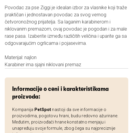
Povodac za pse Ziggi je idealan izbor za vlasnike koji traže
praktičan i jednostavan povodac za svog vernog
četvoronožnog prijatelja. Sa laganim karabinerom i
niklovanim premazom, ovaj povodac je pogodan i za male
rase pasa. Izaberite između različitih veličina i uparite ga sa
odgovarajućim ogrlicama i pojasevima.
Materijal: najlon
Karabiner ima sjajni niklovani premaz
Informacije o ceni i karakteristikama
proizvoda:
Kompanija
PetSpot
nastoji da sve informacije o
proizvodima, pogotovu hrani, budu redovno ažurirane.
Međutim, proizvođači hrane konstatno menjaju i
unapređuju svoje formule, zbog čega su najpreciznije