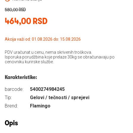
580,00 RSD
464,00 RSD
Akcija važi od: 01.08.2026 do: 15.08.2026
PDV uračunat u cenu, nema skrivenih troškova.
Isporuka porudžbina koje prelaze 30kg se obračunavaju po
cenovniku kurirske službe.
Karakteristike:
barcode:
5400274984245
Tip:
Gelovi / tečnosti / sprejevi
Brend:
Flamingo
Opis