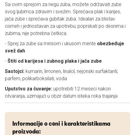
Sa ovim sprejom za negu zuba, možete održavati zube
svog ljubimca zdravim i svežim. Sprečava plak i karijes,
jača zube i sprečava gubitak zuba. Idealan za blistav
osmeh i j
ednostavan za upotrebu;
poprskati po desnima i
zubima, nije potrebna četkica.
- Sprej za zube sa mirisom i ukusom mente
obezbeđuje
svež dah
-
Štiti od karijesa i zubnog plaka i jača zube
Sastojci:
kumarin, limonen, linalol, nejonski surfaktanti,
parfem, polikarboksilati, voda
Uputstvo za čuvanje:
upotrebiti 12 meseci nakon
otvaranja, uzimajući u obzir datum isteka roka trajanja
Informacije o ceni i karakteristikama
proizvoda: