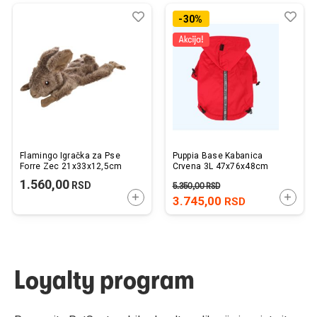
Dodaj
Uporedi
Dod
Upo
-30%
u
u
listu
listu
želja
želj
Flamingo Igračka za Pse
Puppia Base Kabanica
Forre Zec 21x33x12,5cm
Crvena 3L 47x76x48cm
1.560,00
RSD
5.350,00
RSD
DODAJTE U KORPU
DODAJ
3.745,00
RSD
Loyalty program