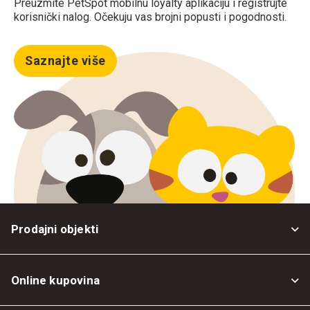
Preuzmite PetSpot mobilnu loyalty aplikaciju i registrujte
korisnički nalog. Očekuju vas brojni popusti i pogodnosti.
Saznajte više
Prodajni objekti
Online kupovina