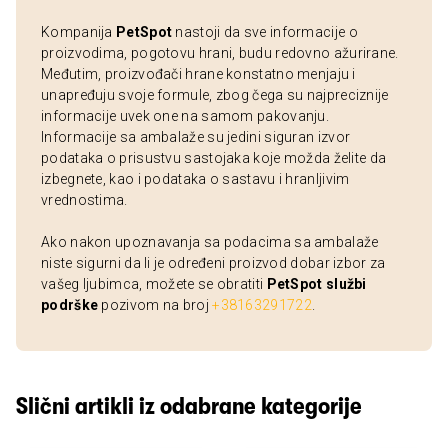
Kompanija
PetSpot
nastoji da sve informacije o
proizvodima, pogotovu hrani, budu redovno ažurirane.
Međutim, proizvođači hrane konstatno menjaju i
unapređuju svoje formule, zbog čega su najpreciznije
informacije uvek one na samom pakovanju.
Informacije sa ambalaže su jedini siguran izvor
podataka o prisustvu sastojaka koje možda želite da
izbegnete, kao i podataka o sastavu i hranljivim
vrednostima.
Ako nakon upoznavanja sa podacima sa ambalaže
niste sigurni da li je određeni proizvod dobar izbor za
vašeg ljubimca, možete se obratiti
PetSpot službi
podrške
pozivom na broj
+38163291722
.
Slični artikli iz odabrane kategorije