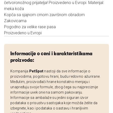
četvoronožnog prijatelja! Proizvedeno u Evropi. Materijal:
meka koža
Kopča sa sjajnom crnom završnom obradom
Zakovicama
Pogodno za velike rase pasa
Proizvedeno u Evropi
Informacije o ceni i karakteristikama
proizvoda:
Kompanija
PetSpot
nastoji da sve informacije o
proizvodima, pogotovu hrani, budu redovno ažurirane.
Međutim, proizvođači hrane konstatno menjaju i
unapređuju svoje formule, zbog čega su najpreciznije
informacije uvek one na samom pakovanju.
Informacije sa ambalaže su jedini siguran izvor
podataka o prisustvu sastojaka koje možda želite da
izbegnete, kao i podataka o sastavu i hranljivim