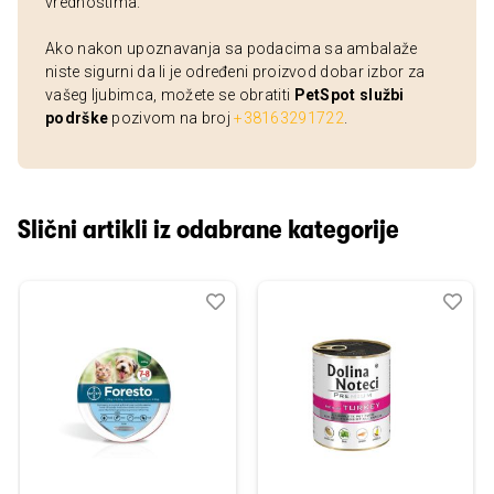
vrednostima.
Ako nakon upoznavanja sa podacima sa ambalaže
niste sigurni da li je određeni proizvod dobar izbor za
vašeg ljubimca, možete se obratiti
PetSpot službi
podrške
pozivom na broj
+38163291722
.
Slični artikli iz odabrane kategorije
Dodaj
Uporedi
Dod
Upo
u
u
listu
listu
želja
želj