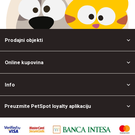
Prodajni objekti
Online kupovina
Opšti uslovi
Info
Politika privatnosti
O nama
Povrat robe
Preuzmite PetSpot loyalty aplikaciju
Prodajni objekti
Posao kod nas