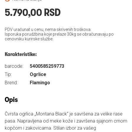
5.790,00 RSD
PDV uračunat u cenu, nema skrivenih troškova.
Isporuka porudžbina koje prelaze 30kg se obračunavaju po
cenovniku kurirske službe.
Karakteristike:
barcode:
5400585259773
Tip:
Ogrlice
Brend:
Flamingo
Opis
Čvrsta ogrlica „Montana Black“ je savršena za velike rase
pasa. Napravljena od meke kože i završena sjajnom crnom
kopčom i zakovicama. Stilan izbor za vašeg