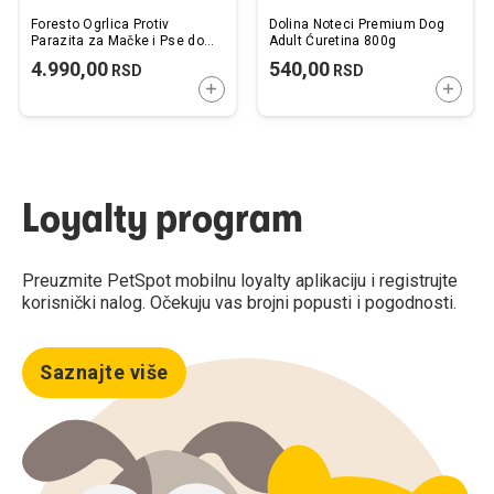
Foresto Ogrlica Protiv
Dolina Noteci Premium Dog
Parazita za Mačke i Pse do
Adult Ćuretina 800g
8kg
4.990,00
540,00
RSD
RSD
DODAJTE U KORPU
DODAJ
Loyalty program
Preuzmite PetSpot mobilnu loyalty aplikaciju i registrujte
korisnički nalog. Očekuju vas brojni popusti i pogodnosti.
Saznajte više