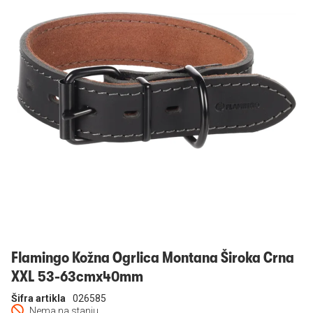
Prijavi se
Flamingo Kožna Ogrlica Montana Široka Crna
XXL 53-63cmx40mm
Šifra artikla
026585
Nema na stanju