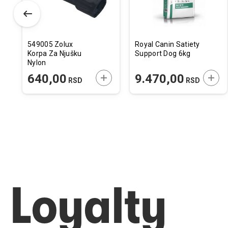
549005 Zolux
Royal Canin Satiety
Korpa Za Njušku
Support Dog 6kg
Nylon
Podešavajuća T5
ODAJTE U KORPU
DODAJTE U KORPU
DODA
640,00
9.470,00
RSD
RSD
Loyalty