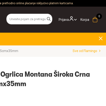
 prethodno online plaćanje isključivo platnim karticama.
Prijava
Korpa
49,5cmx35mm
Sve od Flamingo
Ogrlica Montana Široka Crna
cmx35mm