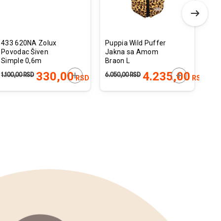
433 620NA Zolux
Puppia Wild Puffer
Nat
Povodac Šiven
Jakna sa Amom
Whi
Simple 0,6m
Braon L
Fre
Natural
38x5031cm
Ins
 U KORPU
DODAJTE U KORPU
DODAJTE U 
330,00
4.235,00
2
1.100,00
RSD
6.050,00
RSD
RSD
RSD