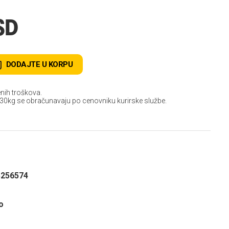
SD
DODAJTE U KORPU
nih troškova.
 30kg se obračunavaju po cenovniku kurirske službe.
5256574
o