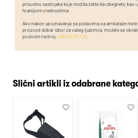
prisustvu sastojaka koje možda želite da izbegnete, kao i
hranljivim vrednostima.
Ako nakon upoznavanja sa podacima sa ambalaže niste si
proizvod dobar izbor za vašeg ljubimca, možete se obrati
pozivom na broj
+38163291722
.
Slični artikli iz odabrane katego
odaj
poredi
Dodaj
Uporedi
Doda
Upor
u
u
istu
listu
listu
elja
želja
želja