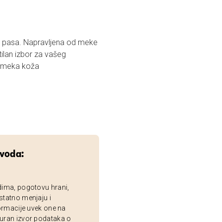
se pasa. Napravljena od meke
lan izbor za vašeg
l: meka koža
zvoda:
dima, pogotovu hrani,
statno menjaju i
ormacije uvek one na
uran izvor podataka o