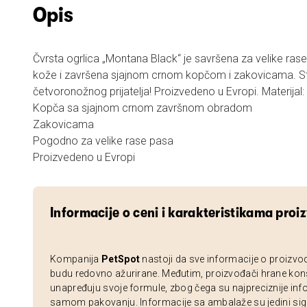
Opis
Čvrsta ogrlica „Montana Black“ je savršena za velike ra
kože i završena sjajnom crnom kopčom i zakovicama. Sti
četvoronožnog prijatelja! Proizvedeno u Evropi. Materija
Kopča sa sjajnom crnom završnom obradom
Zakovicama
Pogodno za velike rase pasa
Proizvedeno u Evropi
Informacije o ceni i karakteristikama proi
Kompanija
PetSpot
nastoji da sve informacije o proizvo
budu redovno ažurirane. Međutim, proizvođači hrane kon
unapređuju svoje formule, zbog čega su najpreciznije inf
samom pakovanju. Informacije sa ambalaže su jedini sig