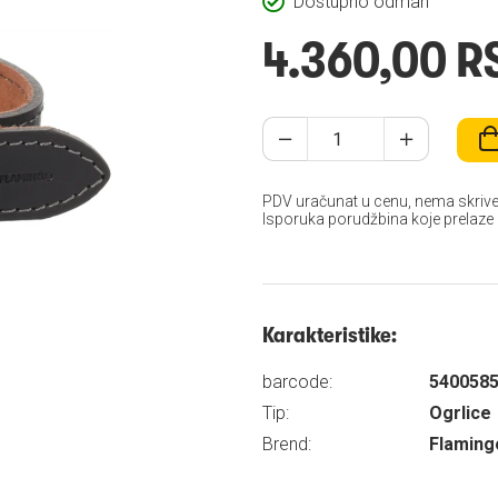
Dostupno odmah
4.360,00 R
PDV uračunat u cenu, nema skrive
Isporuka porudžbina koje prelaze
Karakteristike:
barcode:
540058
Tip:
Ogrlice
Brend:
Flaming