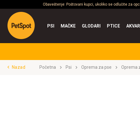
Obaveštenje: Poštovani kupci, ukoliko se odlučite za op
PSI
MAČKE
GLODARI
PTICE
AKVAR
Nazad
Početna
Psi
Oprema za pse
Oprema z