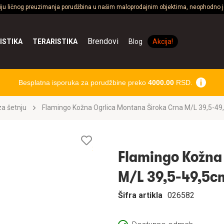
ciju ličnog preuzimanja porudžbina u našim maloprodajnim objektima, neophodno je
Brendovi
ISTIKA
TERARISTIKA
Blog
Akcija!
Besplatna isporuka za porudžbine preko
4000.00
RSD.
a šetnju
Flamingo Kožna Ogrlica Montana Široka Crna M/L 39,5-
Lista
želja
Flamingo Kožna 
M/L 39,5-49,5
Šifra artikla
026582