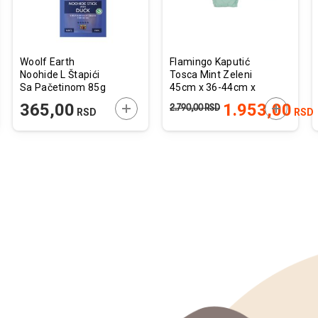
Woolf Earth
Flamingo Kaputić
Noohide L Štapići
Tosca Mint Zeleni
Sa Pačetinom 85g
45cm x 36-44cm x
58-64cm
JTE U KORPU
DODAJTE U KORPU
DODAJTE
365,00
1.953,00
2.790,00
RSD
RSD
RSD