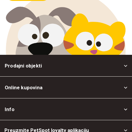
Prodajni objekti
Online kupovina
Opšti uslovi
Info
Politika privatnosti
O nama
Povrat robe
Preuzmite PetSpot loyalty aplikaciju