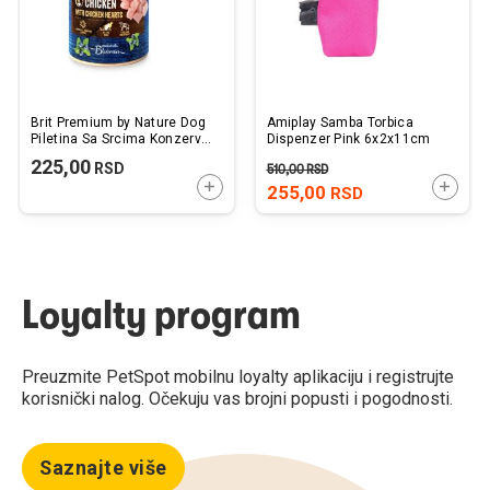
Brit Premium by Nature Dog
Amiplay Samba Torbica
Piletina Sa Srcima Konzerva
Dispenzer Pink 6x2x11cm
400g
225,00
RSD
510,00
RSD
DODAJTE U KORPU
DODAJ
255,00
RSD
Loyalty program
Preuzmite PetSpot mobilnu loyalty aplikaciju i registrujte
korisnički nalog. Očekuju vas brojni popusti i pogodnosti.
Saznajte više