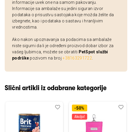
informacije uvek one na samom pakovanju.
Informacije sa ambalaže su jedini siguran izvor
podataka o prisustvu sastojaka koje možda želite da
izbegnete, kao i podataka o sastavu i hranljivim
vrednostima.
Ako nakon upoznavanja sa podacima sa ambalaže
niste sigurni da li je određeni proizvod dobar izbor za
vašeg ljubimca, možete se obratiti
PetSpot službi
podrške
pozivom na broj
+38163291722
.
Slični artikli iz odabrane kategorije
Dodaj
Uporedi
Dod
Upo
-50%
u
u
listu
listu
želja
želj