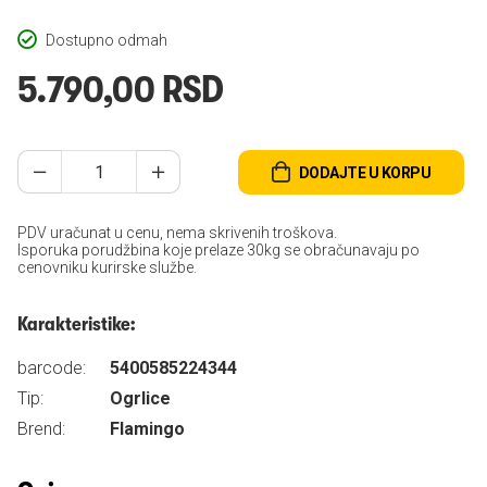
Dostupno odmah
5.790,00 RSD
DODAJTE U KORPU
PDV uračunat u cenu, nema skrivenih troškova.
Isporuka porudžbina koje prelaze 30kg se obračunavaju po
cenovniku kurirske službe.
Karakteristike:
barcode:
5400585224344
Tip:
Ogrlice
Brend:
Flamingo