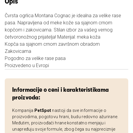
Opis
Čvrsta ogrlica Montana Cognac je idealna za velike rase
pasa. Napravljena od meke kože sa sjajnom crnom
kopčom i zakovicama. Stilan izbor za vašeg vernog
četvoronožnog prijatelja! Materijal: meka koža
Kopča sa sjajnom crnom završnom obradom
Zakovicama
Pogodno za velike rase pasa
Proizvedeno u Evropi
Informacije o ceni i karakteristikama
proizvoda:
Kompanija
PetSpot
nastoji da sve informacije o
proizvodima, pogotovu hrani, budu redovno ažurirane.
Međutim, proizvođači hrane konstatno menjaju i
unapređuju svoje formule, zbog čega su najpreciznije