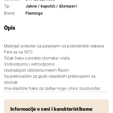
Tip:
Jakne / kaputići / džemperi
Brend:
Flamingo
Opis
Materijal: poliester sa punjenjem od poliesterskih vlakana
Pere se na 30°C
Čičak traka u predelu stomaka i vrata
Vodootporno i vetrootporno
Unutrašnjost obložena mekim flisom
Sa prekrivačem za grudi i elastičnim prekrivačem za
stomak
Ima elastične trake za zadnje noge i otvor za povodac
Informacije o ceni i karakteristikama