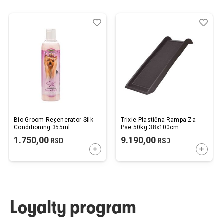
Dodaj
Uporedi
Dod
Upo
u
u
listu
listu
želja
želj
Bio-Groom Regenerator Silk
Trixie Plastična Rampa Za
Conditioning 355ml
Pse 50kg 38x100cm
1.750,00
9.190,00
RSD
RSD
DODAJTE U KORPU
DODAJ
Loyalty program