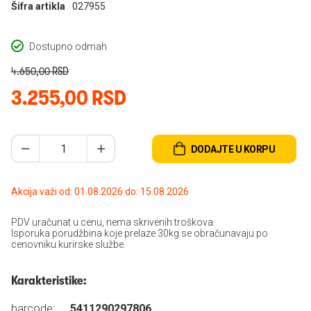
Šifra artikla
027955
Dostupno odmah
4.650,00 RSD
3.255,00 RSD
DODAJTE U KORPU
Akcija važi od: 01.08.2026 do: 15.08.2026
PDV uračunat u cenu, nema skrivenih troškova.
Isporuka porudžbina koje prelaze 30kg se obračunavaju po
cenovniku kurirske službe.
Karakteristike:
barcode:
5411290297806