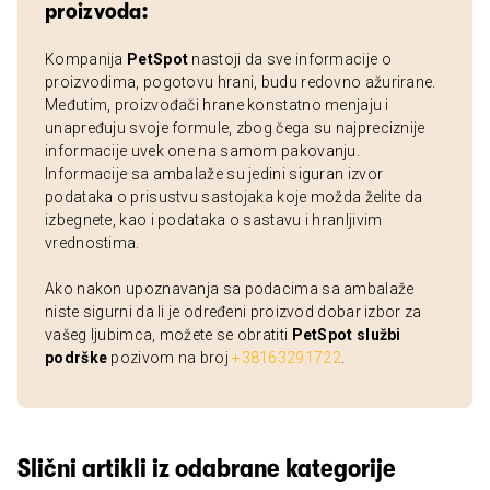
proizvoda:
Kompanija
PetSpot
nastoji da sve informacije o
proizvodima, pogotovu hrani, budu redovno ažurirane.
Međutim, proizvođači hrane konstatno menjaju i
unapređuju svoje formule, zbog čega su najpreciznije
informacije uvek one na samom pakovanju.
Informacije sa ambalaže su jedini siguran izvor
podataka o prisustvu sastojaka koje možda želite da
izbegnete, kao i podataka o sastavu i hranljivim
vrednostima.
Ako nakon upoznavanja sa podacima sa ambalaže
niste sigurni da li je određeni proizvod dobar izbor za
vašeg ljubimca, možete se obratiti
PetSpot službi
podrške
pozivom na broj
+38163291722
.
Slični artikli iz odabrane kategorije