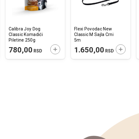
Calibra Joy Dog
Flexi Povodac New
Classic Komadići
Classic M Sajla Crni
Piletine 250g
5m
JTE U KORPU
DODAJTE U KORPU
DODAJTE
780,00
1.650,00
RSD
RSD