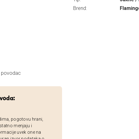
Brend:
Flaming
za povodac
zvoda:
dima, pogotovu hrani,
statno menjaju i
ormacije uvek one na
uran izvor podataka o