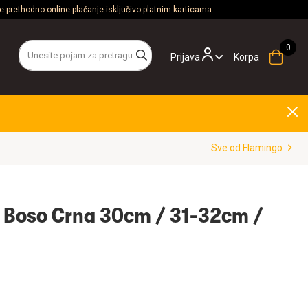
 prethodno online plaćanje isključivo platnim karticama.
Prijava
Korpa
Sve od Flamingo
 Boso Crna 30cm / 31-32cm /