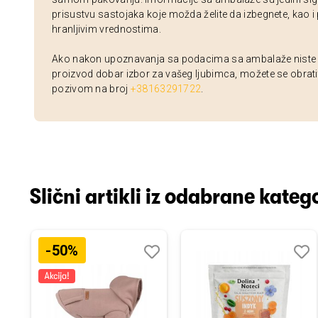
prisustvu sastojaka koje možda želite da izbegnete, kao i
hranljivim vrednostima.
Ako nakon upoznavanja sa podacima sa ambalaže niste si
proizvod dobar izbor za vašeg ljubimca, možete se obrati
pozivom na broj
+38163291722
.
Slični artikli iz odabrane katego
-50%
odaj
poredi
Dodaj
Uporedi
Doda
Upor
u
u
istu
listu
listu
elja
želja
želja