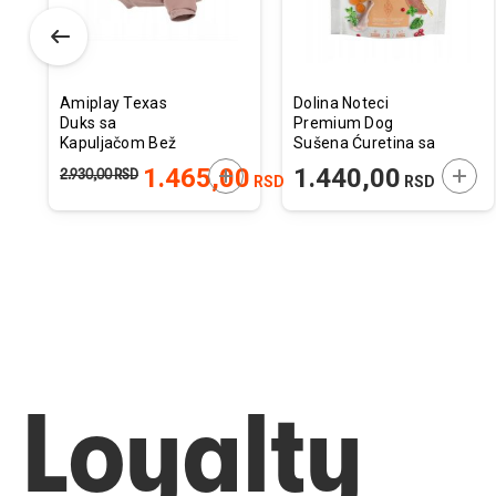
Amiplay Texas
Dolina Noteci
Duks sa
Premium Dog
Kapuljačom Bež
Sušena Ćuretina sa
45x45x64cm
Guščetinom 1kg
ODAJTE U KORPU
DODAJTE U KORPU
DODA
1.465,00
1.440,00
2.930,00
RSD
RSD
RSD
Loyalty