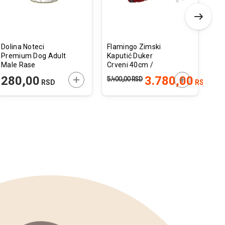
Dolina Noteci
Flamingo Zimski
Fle
Premium Dog Adult
Kaputić Duker
Com
Male Rase
Crveni 40cm /
Crn
Guščetina, Krompir i
38cm / 55cm
 U KORPU
DODAJTE U KORPU
DODAJTE U 
280,00
3.780,00
1
5.400,00
RSD
RSD
RSD
Jabuka 185g