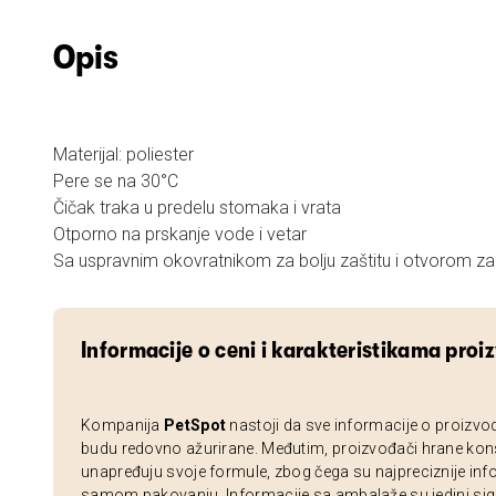
Opis
Materijal: poliester
Pere se na 30°C
Čičak traka u predelu stomaka i vrata
Otporno na prskanje vode i vetar
Sa uspravnim okovratnikom za bolju zaštitu i otvorom 
Informacije o ceni i karakteristikama proi
Kompanija
PetSpot
nastoji da sve informacije o proizvo
budu redovno ažurirane. Međutim, proizvođači hrane kon
unapređuju svoje formule, zbog čega su najpreciznije inf
samom pakovanju. Informacije sa ambalaže su jedini sig