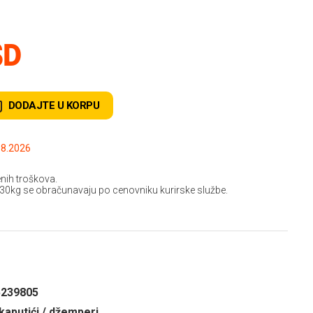
SD
DODAJTE U KORPU
.2026 do: 15.08.2026
nih troškova.
 30kg se obračunavaju po cenovniku kurirske službe.
5239805
kaputići / džemperi