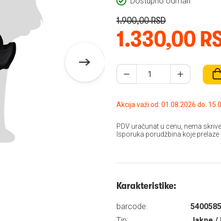
Dostupno odmah
1.900,00 RSD
1.330,00 R
Akcija važi od: 01.08
PDV uračunat u cenu, nema skrive
Isporuka porudžbina koje prelaze
Karakteristike:
barcode:
540058
Tip:
Jakne / 