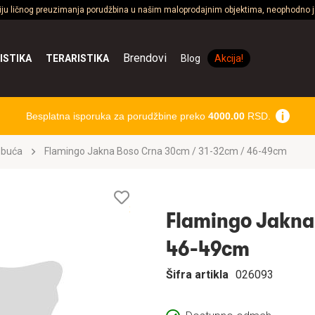
ciju ličnog preuzimanja porudžbina u našim maloprodajnim objektima, neophodno je
Brendovi
ISTIKA
TERARISTIKA
Blog
Akcija!
Besplatna isporuka za porudžbine preko
4000.00
RSD.
obuća
Flamingo Jakna Boso Crna 30cm / 31-32cm / 46-49cm
Lista
želja
Flamingo Jakna
46-49cm
Šifra artikla
026093