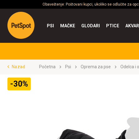
Obaveštenje: Poštovani kupci, ukoliko se odlučite za op
PSI
MAČKE
GLODARI
PTICE
AKVAR
Nazad
Početna
Psi
Oprema za pse
Odelca i 
-30%