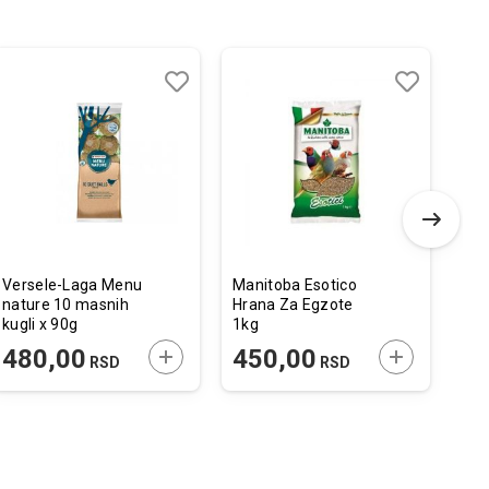
Dodaj
Uporedi
Dodaj
Uporedi
u
u
listu
listu
želja
želja
Versele-Laga Menu
Manitoba Esotico
Fla
nature 10 masnih
Hrana Za Egzote
za 
kugli x 90g
1kg
Lju
Ko
 U KORPU
DODAJTE U KORPU
DODAJTE U 
480,00
450,00
1
RSD
RSD
37x