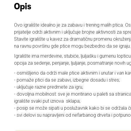
Opis
Ovo igralište idealno je za zabavu i trening malih ptica. 
prijatelje održi aktivnim i uključuje brojne aktivnosti za s
Stavite igralište u kavez za dramatičnu promenu okruženja
na ravnu površinu gde ptice mogu bezbedno da se igraju.
Igralište ima merdevine, stubiće, ljuljašku i gumenu lopticu 
opcija za sedenje, penjanje, ljuljanje, posmatranje novih u
- osmišljeno da održi male ptice aktivnim i unutar i van k
- pomaže ptici da se zabavi, izbegne dosadu i stres;
- uključuje razne predmete za igru;
- dovoljna mobilnost: sve je montirano u paleti sa stran
igralište svaki put iznova sklapa;
- posip se može sipati u poslužavnik kako bi se održala čis
- svi delovi su napravljeni od nefarbanog drveta i potpun