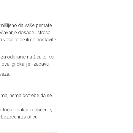
Osmišljeno da vaše pernate
prečavanje dosade i stresa.
 vaše ptice ili ga postavite
za odbijanje na žici: toliko
glova, grickanje i zabavu:
aveza;
icama, nema potrebe da se
toća i olakšalo čišćenje;
o bezbedni za pticu