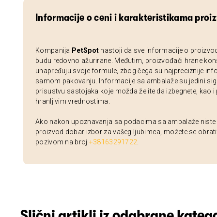
Informacije o ceni i karakteristikama proi
Kompanija
PetSpot
nastoji da sve informacije o proizvo
budu redovno ažurirane. Međutim, proizvođači hrane kon
unapređuju svoje formule, zbog čega su najpreciznije inf
samom pakovanju. Informacije sa ambalaže su jedini sig
prisustvu sastojaka koje možda želite da izbegnete, kao i
hranljivim vrednostima.
Ako nakon upoznavanja sa podacima sa ambalaže niste si
proizvod dobar izbor za vašeg ljubimca, možete se obrati
pozivom na broj
+38163291722
.
Slični artikli iz odabrane katego