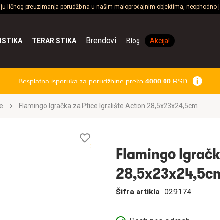
ciju ličnog preuzimanja porudžbina u našim maloprodajnim objektima, neophodno je
Brendovi
ISTIKA
TERARISTIKA
Blog
Akcija!
Besplatna isporuka za porudžbine preko
4000.00
RSD.
ke
Flamingo Igračka za Ptice Igralište Action 28,5x23x24,5cm
Lista
želja
Flamingo Igračka
28,5x23x24,5c
Šifra artikla
029174