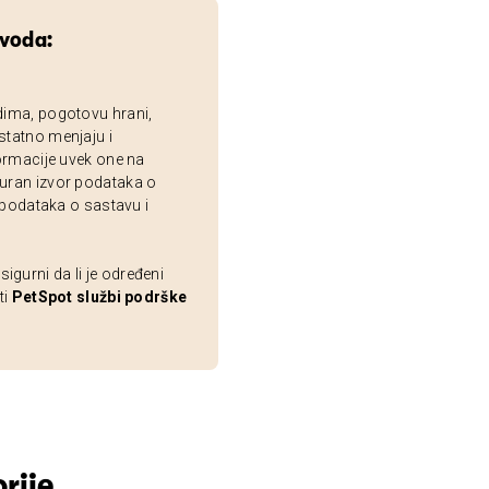
zvoda:
dima, pogotovu hrani,
statno menjaju i
ormacije uvek one na
uran izvor podataka o
 podataka o sastavu i
gurni da li je određeni
ti
PetSpot službi podrške
rije