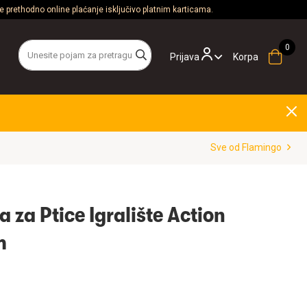
 prethodno online plaćanje isključivo platnim karticama.
Prijava
Korpa
Sve od Flamingo
 za Ptice Igralište Action
m