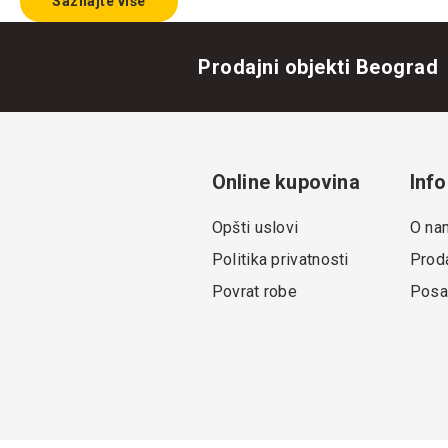
Saznajte više
Prodajni objekti Beograd
Online kupovina
Info
Opšti uslovi
O na
Politika privatnosti
Proda
Povrat robe
Posa