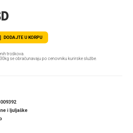
SD
DODAJTE U KORPU
nih troškova.
 30kg se obračunavaju po cenovniku kurirske službe.
5009392
e i ljuljaške
o