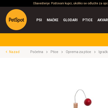
Obaveštenje: Poštovani kupci, ukoliko se odlučite za op
PSI
MAČKE
GLODARI
PTICE
AKVAR
Nazad
Početna
Ptice
Oprema za ptice
Igrač