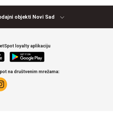
odajni objekti Novi Sad
tSpot loyalty aplikaciju
Spot na društvenim mrežama: