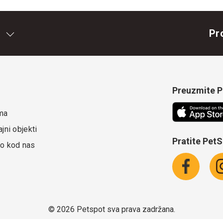
Pr
Preuzmite Pe
ma
jni objekti
Pratite Pet
o kod nas
©
2026 Petspot sva prava zadržana.