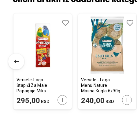
odaj
poredi
Dodaj
Uporedi
Doda
Upor
u
u
istu
listu
listu
elja
želja
želja
Versele-Laga
Versele - Laga
Štapići Za Male
Menu Nature
Papagaje Miks
Masna Kugla 6x90g
Voća i Cveća 60g
ODAJTE U KORPU
DODAJTE U KORPU
DODA
295,00
240,00
RSD
RSD