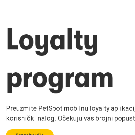
Loyalty
program
Preuzmite PetSpot mobilnu loyalty aplikaciju
korisnički nalog. Očekuju vas brojni popust