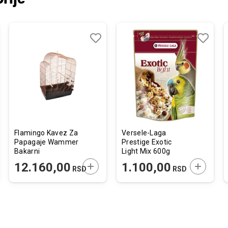
j
edi
Dodaj
Uporedi
Dodaj
Uporedi
u
u
listu
listu
želja
želja
Flamingo Kavez Za
Versele-Laga
Papagaje Wammer
Prestige Exotic
Bakarni
Light Mix 600g
54x34x75cm
JTE U KORPU
DODAJTE U KORPU
DODAJTE
12.160,00
1.100,00
RSD
RSD