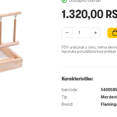
Dostupno odmah
1.320,00 R
PDV uračunat u cenu, nema skrive
Isporuka porudžbina koje prelaze
Karakteristike:
barcode:
540058
Tip:
Merdevin
Brend:
Flaming