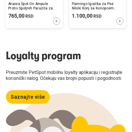
Ataxxa Spot-On Ampule
Flamingo Igračka za Pse
Protiv Spoljnih Parazita za
Nilski Konj sa Konopcem
Pse Preko 25kg 4ml / 1kom.
Krops 22x30x11cm
765,00
1.100,00
RSD
RSD
DODAJTE U KORPU
DODAJ
Loyalty program
Preuzmite PetSpot mobilnu loyalty aplikaciju i registrujte
korisnički nalog. Očekuju vas brojni popusti i pogodnosti.
Saznajte više