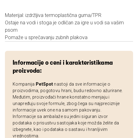
Materijal: izdržljiva termoplastična guma/TPR
Ostaje na vodi i stoga je odličan za igre u vodi sa vašim
psom
Pomaže u sprečavanju zubnih plakova
Informacije o ceni i karakteristikama
proizvoda:
Kompanija
PetSpot
nastoji da sve informacije o
proizvodima, pogotovu hrani, budu redovno ažurirane.
Međutim, proizvođači hrane konstatno menjaju i
unapređuju svoje formule, zbog čega su najpreciznije
informacije uvek one na samom pakovanju.
Informacije sa ambalaže su jedini siguran izvor
podataka o prisustvu sastojaka koje možda želite da
izbegnete, kao i podataka o sastavu i hranljivim
vrednostima.