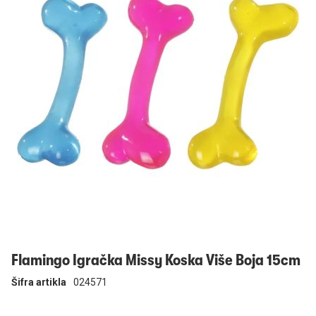
Prijavi se
Flamingo Igračka Missy Koska Više Boja 15cm
Šifra artikla
024571