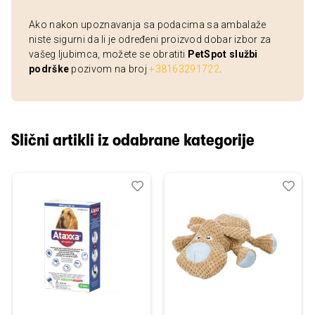
Ako nakon upoznavanja sa podacima sa ambalaže
niste sigurni da li je određeni proizvod dobar izbor za
vašeg ljubimca, možete se obratiti
PetSpot službi
podrške
pozivom na broj
+38163291722
.
Slični artikli iz odabrane kategorije
Dodaj
Uporedi
Dod
Upo
u
u
listu
listu
želja
želj