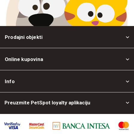
Prodajni objekti
Online kupovina
Opšti uslovi
Info
Politika privatnosti
O nama
Povrat robe
Preuzmite PetSpot loyalty aplikaciju
Prodajni objekti
Posao kod nas