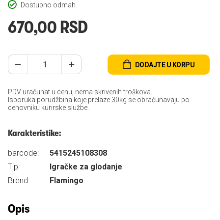
Dostupno odmah
670,00 RSD
DODAJTE U KORPU
PDV uračunat u cenu, nema skrivenih troškova.
Isporuka porudžbina koje prelaze 30kg se obračunavaju po
cenovniku kurirske službe.
Karakteristike:
barcode:
5415245108308
Tip:
Igračke za glodanje
Brend:
Flamingo
Opis