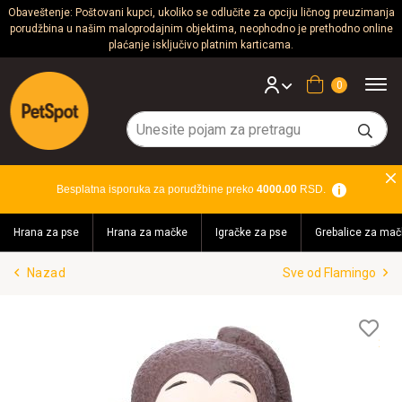
Obaveštenje: Poštovani kupci, ukoliko se odlučite za opciju ličnog preuzimanja
porudžbina u našim maloprodajnim objektima, neophodno je prethodno online
Psi
plaćanje isključivo platnim karticama.
Mačke
Korpa
Glodari
Ptice
Besplatna isporuka za porudžbine preko
4000.00
RSD.
Akvaristika
Hrana za pse
Hrana za mačke
Igračke za pse
Grebalice za mač
Teraristika
Nazad
Sve od Flamingo
Brendovi
Blog
Lis
želj
Akcija!