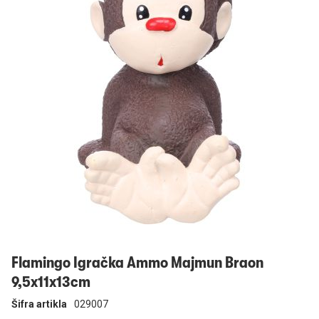
Prijavi se
Flamingo Igračka Ammo Majmun Braon
9,5x11x13cm
Šifra artikla
029007