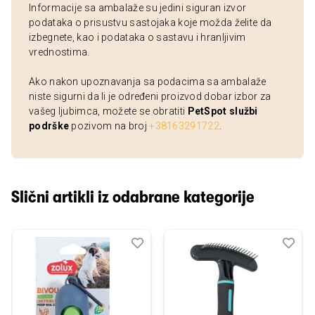
Informacije sa ambalaže su jedini siguran izvor
podataka o prisustvu sastojaka koje možda želite da
izbegnete, kao i podataka o sastavu i hranljivim
vrednostima.
Ako nakon upoznavanja sa podacima sa ambalaže
niste sigurni da li je određeni proizvod dobar izbor za
vašeg ljubimca, možete se obratiti
PetSpot službi
podrške
pozivom na broj
+38163291722
.
Slični artikli iz odabrane kategorije
Dodaj
Uporedi
Dod
Upo
u
u
listu
listu
želja
želj