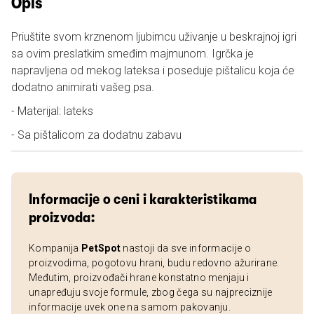
Opis
Priuštite svom krznenom ljubimcu uživanje u beskrajnoj igri
sa ovim preslatkim smeđim majmunom. Igrčka je
napravljena od mekog lateksa i poseduje pištalicu koja će
dodatno animirati vašeg psa.
- Materijal: lateks
- Sa pištalicom za dodatnu zabavu
Informacije o ceni i karakteristikama
proizvoda:
Kompanija
PetSpot
nastoji da sve informacije o
proizvodima, pogotovu hrani, budu redovno ažurirane.
Međutim, proizvođači hrane konstatno menjaju i
unapređuju svoje formule, zbog čega su najpreciznije
informacije uvek one na samom pakovanju.