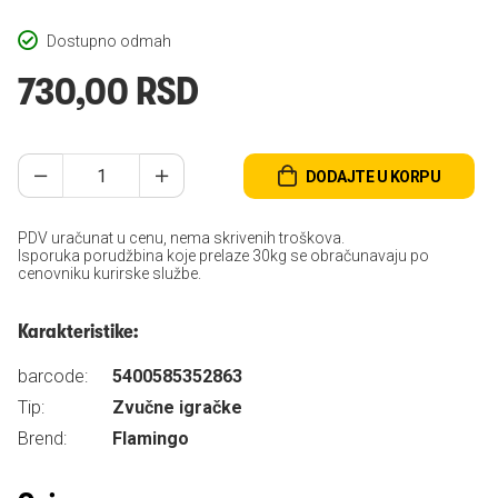
Dostupno odmah
730,00 RSD
DODAJTE U KORPU
PDV uračunat u cenu, nema skrivenih troškova.
Isporuka porudžbina koje prelaze 30kg se obračunavaju po
cenovniku kurirske službe.
Karakteristike:
barcode:
5400585352863
Tip:
Zvučne igračke
Brend:
Flamingo