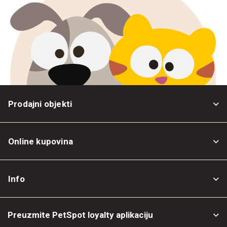
Prodajni objekti
Online kupovina
Opšti uslovi
Info
Politika privatnosti
O nama
Povrat robe
Preuzmite PetSpot loyalty aplikaciju
Prodajni objekti