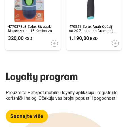
477037BLE Zolux Bivouak
470821 Zolux Anah Češalj
Dispenzer sa 15 Kesica za
sa 20 Zubaca za Grooming
Izmet Plavi 14cm
12x3x17,3cm
320,00
1.190,00
RSD
RSD
DODAJTE U KORPU
DODAJ
Loyalty program
Preuzmite PetSpot mobilnu loyalty aplikaciju i registrujte
korisnički nalog. Očekuju vas brojni popusti i pogodnosti.
Saznajte više