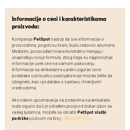
Informacije o ceni i karakteristikama
proizvoda:
Kompanija
PetSpot
nastoji da sve informacije o
proizvodima, pogotovu hrani, budu redovno ažurirane.
Međutim, proizvođači hrane konstatno menjaju i
unapređuju svoje formule, zbog čega su najpreciznije
informacije uvek one na samom pakovanju.
Informacije sa ambalaže su jedini siguran izvor
podataka o prisustvu sastojaka koje možda želite da
izbegnete, kao i podataka o sastavu i hranljivim
vrednostima.
Ako nakon upoznavanja sa podacima sa ambalaže
niste sigurni da li je određeni proizvod dobar izbor za
vašeg ljubimca, možete se obratiti
PetSpot službi
podrške
pozivom na broj
+38163291722
.