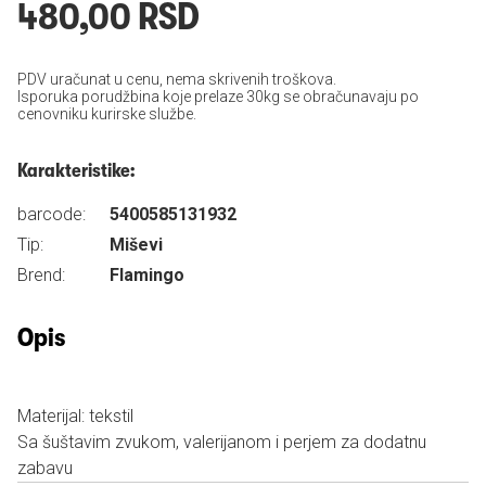
480,00 RSD
PDV uračunat u cenu, nema skrivenih troškova.
Isporuka porudžbina koje prelaze 30kg se obračunavaju po
cenovniku kurirske službe.
Karakteristike:
barcode:
5400585131932
Tip:
Miševi
Brend:
Flamingo
Opis
Materijal: tekstil
Sa šuštavim zvukom, valerijanom i perjem za dodatnu
zabavu