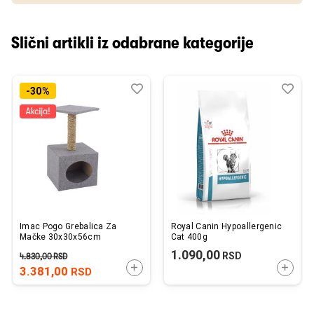
Slični artikli iz odabrane kategorije
Dodaj
Uporedi
Dod
Upo
-30%
u
u
listu
listu
želja
želj
Imac Pogo Grebalica Za
Royal Canin Hypoallergenic
Mačke 30x30x56cm
Cat 400g
1.090,00
RSD
4.830,00
RSD
DODAJTE U KORPU
DODAJ
3.381,00
RSD