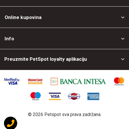
Online kupovina
Opšti uslovi
Info
Politika privatnosti
O nama
Povrat robe
Preuzmite PetSpot loyalty aplikaciju
Prodajni objekti
Posao kod nas
©
2026 Petspot sva prava zadržana.