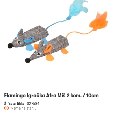
Prijavi se
Flamingo Igračka Afra Miš 2 kom. / 10cm
Šifra artikla
027584
Nema na stanju