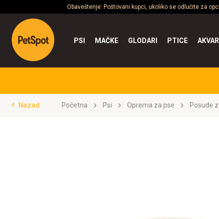
Obaveštenje: Poštovani kupci, ukoliko se odlučite za op
PSI
MAČKE
GLODARI
PTICE
AKVAR
Nazad
Početna
Psi
Oprema za pse
Posude z