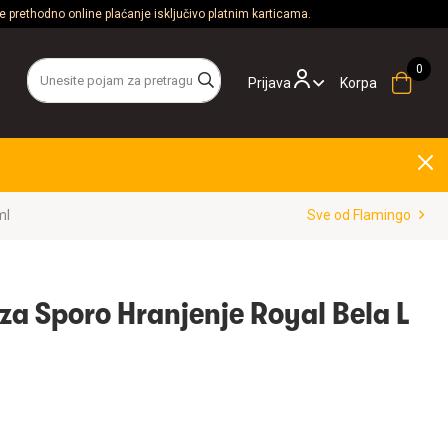
 prethodno online plaćanje isključivo platnim karticama.
Prijava
Korpa
ml
Sve od Flamingo
za Sporo Hranjenje Royal Bela L