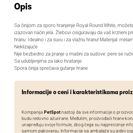
Opis
Sa činijom za sporo hranjenje Royal Round White, možete
izazovan način jela. Žlebovi osiguravaju da vaš krzneni pri
hranu. Idealno i za suvu i za vlažnu hranu! Materijal: mela
Neklizajuće
Nije bezbedno za pranje u mašini za sudove: pere se ruč
Sa udubljenjima za lako hvatanje
Spora činija sprečava gutanje hrane
Informacije o ceni i karakteristikama proi
Kompanija
PetSpot
nastoji da sve informacije o proizvo
budu redovno ažurirane. Međutim, proizvođači hrane kon
unapređuju svoje formule, zbog čega su najpreciznije inf
samom pakovanju. Informacije sa ambalaže su jedini sig