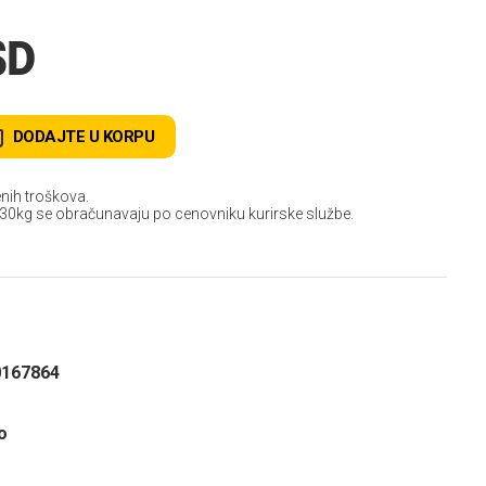
SD
DODAJTE U KORPU
nih troškova.
 30kg se obračunavaju po cenovniku kurirske službe.
0167864
o