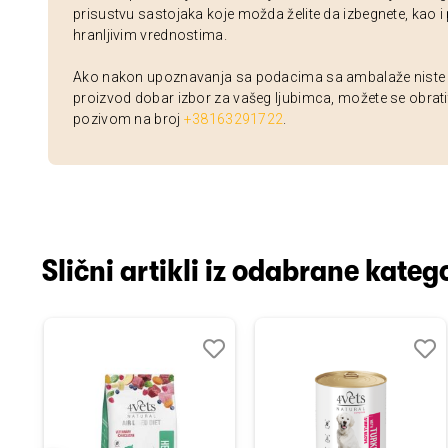
prisustvu sastojaka koje možda želite da izbegnete, kao i
hranljivim vrednostima.
Ako nakon upoznavanja sa podacima sa ambalaže niste si
proizvod dobar izbor za vašeg ljubimca, možete se obrati
pozivom na broj
+38163291722
.
Slični artikli iz odabrane katego
odaj
poredi
Dodaj
Uporedi
Doda
Upor
u
u
istu
listu
listu
elja
želja
želja