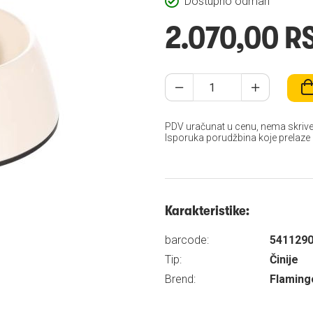
Dostupno odmah
2.070,00 R
PDV uračunat u cenu, nema skrive
Isporuka porudžbina koje prelaze
Karakteristike:
barcode:
541129
Tip:
Činije
Brend:
Flaming