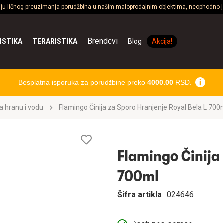
ciju ličnog preuzimanja porudžbina u našim maloprodajnim objektima, neophodno je
Brendovi
ISTIKA
TERARISTIKA
Blog
Akcija!
Besplatna isporuka za porudžbine preko
4000.00
RSD.
a hranu i vodu
Flamingo Činija za Sporo Hranjenje Royal Bela L 700
Lista
želja
Flamingo Činija 
700ml
Šifra artikla
024646