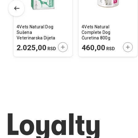
4Vets Natural Dog
4Vets Natural
Sušena
Complete Dog
Veterinarska Dijeta
Ćuretina 800g
Hepatic 1kg
ODAJTE U KORPU
DODAJTE U KORPU
DODA
2.025,00
460,00
RSD
RSD
Loyalty