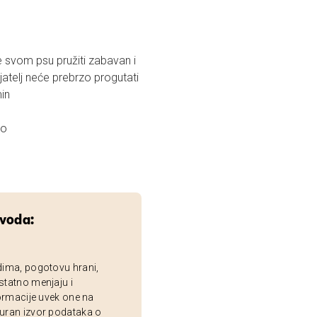
 svom psu pružiti zabavan i
jatelj neće prebrzo progutati
min
no
zvoda:
dima, pogotovu hrani,
statno menjaju i
ormacije uvek one na
uran izvor podataka o