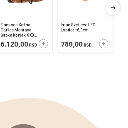
Flamingo Kožna
Imac Svetleća LED
Fla
Ogrlica Montana
Loptica r6,3cm
Mee
Široka Konjak XXXL
40
58-68cmx50mm
 U KORPU
DODAJTE U KORPU
DODAJTE U 
6.120,00
780,00
8
RSD
RSD