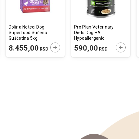
Dolina Noteci Dog
Pro Plan Veterinary
Superfood Sušena
Diets Dog HA
Guščetina 5kg
Hypoallergenic
Konzerva 400g
JTE U KORPU
DODAJTE U KORPU
DODAJTE
8.455,00
590,00
RSD
RSD