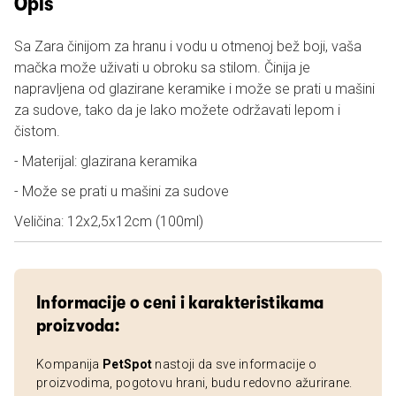
Opis
Sa Zara činijom za hranu i vodu u otmenoj bež boji, vaša
mačka može uživati u obroku sa stilom. Činija je
napravljena od glazirane keramike i može se prati u mašini
za sudove, tako da je lako možete održavati lepom i
čistom.
- Materijal: glazirana keramika
- Može se prati u mašini za sudove
Veličina: 12x2,5x12cm (100ml)
Informacije o ceni i karakteristikama
proizvoda:
Kompanija
PetSpot
nastoji da sve informacije o
proizvodima, pogotovu hrani, budu redovno ažurirane.