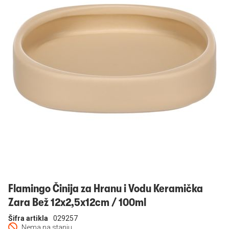
Prijavi se
Flamingo Činija za Hranu i Vodu Keramička
Zara Bež 12x2,5x12cm / 100ml
Šifra artikla
029257
Nema na stanju