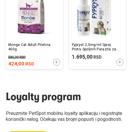
želja
želj
Monge Cat Adult Piletina
Fypryst 2,5mg/ml Sprej
400g
Protiv Spoljnih Parazita za
Pse i Mačke 100ml
1.695,00
RSD
530,00
RSD
DODAJTE U KORPU
DODAJ
424,00
RSD
Loyalty program
Preuzmite PetSpot mobilnu loyalty aplikaciju i registrujte
korisnički nalog. Očekuju vas brojni popusti i pogodnosti.