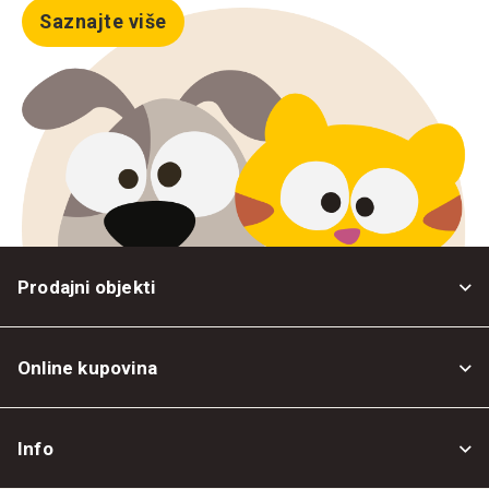
Saznajte više
Prodajni objekti
Online kupovina
Opšti uslovi
Info
Politika privatnosti