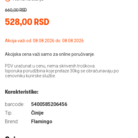
660,00 RSD
528,00 RSD
Akcija važi od: 08.08.2026 do: 08.08.2026
Akcijska cena važi samo za online poručivanje.
PDV uračunat u cenu, nema skrivenih troškova.
Isporuka porudžbina koje prelaze 30kg se obračunavaju po
cenovniku kurirske službe.
Karakteristike:
barcode:
5400585206456
Tip:
Činije
Brend:
Flamingo