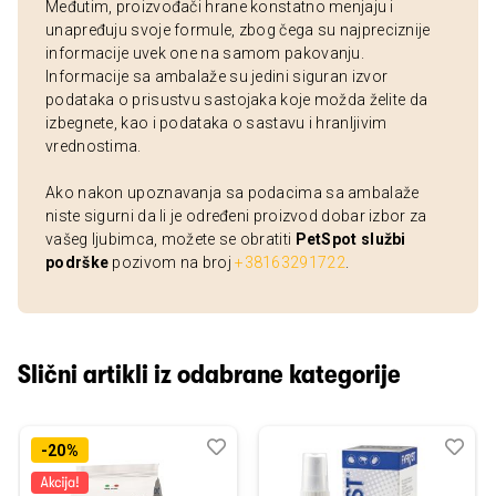
Međutim, proizvođači hrane konstatno menjaju i
unapređuju svoje formule, zbog čega su najpreciznije
informacije uvek one na samom pakovanju.
Informacije sa ambalaže su jedini siguran izvor
podataka o prisustvu sastojaka koje možda želite da
izbegnete, kao i podataka o sastavu i hranljivim
vrednostima.
Ako nakon upoznavanja sa podacima sa ambalaže
niste sigurni da li je određeni proizvod dobar izbor za
vašeg ljubimca, možete se obratiti
PetSpot službi
podrške
pozivom na broj
+38163291722
.
Slični artikli iz odabrane kategorije
Dodaj
Uporedi
Dod
Upo
-20%
u
u
listu
listu