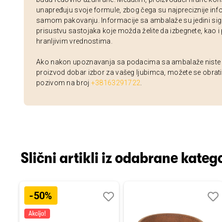
unapređuju svoje formule, zbog čega su najpreciznije inf
samom pakovanju. Informacije sa ambalaže su jedini sig
prisustvu sastojaka koje možda želite da izbegnete, kao i
hranljivim vrednostima.
Ako nakon upoznavanja sa podacima sa ambalaže niste si
proizvod dobar izbor za vašeg ljubimca, možete se obrati
pozivom na broj
+38163291722
.
Slični artikli iz odabrane katego
-50%
Dodaj
Uporedi
Dodaj
Uporedi
Dod
Upo
u
u
u