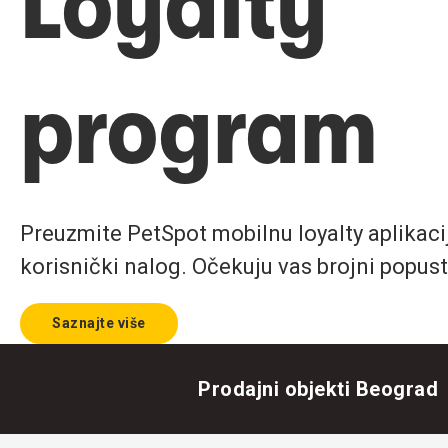
Loyalty
program
Preuzmite PetSpot mobilnu loyalty aplikaciju
korisnički nalog. Očekuju vas brojni popust
Saznajte više
Prodajni objekti Beograd