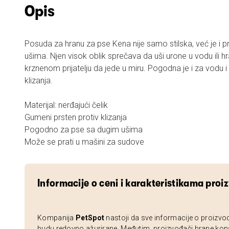
Opis
Posuda za hranu za pse Kena nije samo stilska, već je i 
ušima. Njen visok oblik sprečava da uši urone u vodu ili
krznenom prijatelju da jede u miru. Pogodna je i za vodu i
klizanja.
Materijal: nerđajući čelik
Gumeni prsten protiv klizanja
Pogodno za pse sa dugim ušima
Može se prati u mašini za sudove
Informacije o ceni i karakteristikama proi
Kompanija
PetSpot
nastoji da sve informacije o proizvo
budu redovno ažurirane. Međutim, proizvođači hrane kon