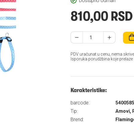
Dostupno odmah
810,00 RSD
PDV uračunat u cenu, nema skrive
Isporuka porudžbina koje prelaze
Karakteristike:
barcode:
540058
Tip:
Amovi, 
Brend:
Flaming