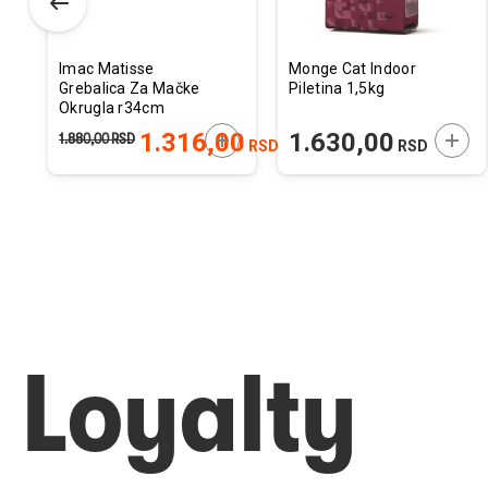
Imac Matisse
Monge Cat Indoor
Grebalica Za Mačke
Piletina 1,5kg
Okrugla r34cm
ODAJTE U KORPU
DODAJTE U KORPU
DODA
1.316,00
1.630,00
1.880,00
RSD
RSD
RSD
Loyalty