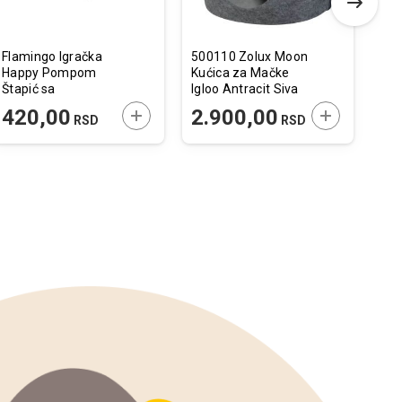
Flamingo Igračka
500110 Zolux Moon
Cal
Happy Pompom
Kućica za Mačke
Adu
Štapić sa
Igloo Antracit Siva
Leptirićem 53cm
41x38x36,5cm
 U KORPU
DODAJTE U KORPU
DODAJTE U 
420,00
2.900,00
1
RSD
RSD