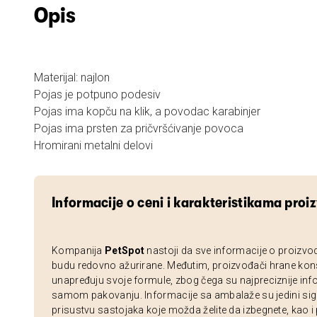
Opis
Materijal: najlon
Pojas je potpuno podesiv
Pojas ima kopču na klik, a povodac karabinjer
Pojas ima prsten za pričvršćivanje povoca
Hromirani metalni delovi
Informacije o ceni i karakteristikama proi
Kompanija
PetSpot
nastoji da sve informacije o proizvo
budu redovno ažurirane. Međutim, proizvođači hrane kon
unapređuju svoje formule, zbog čega su najpreciznije inf
samom pakovanju. Informacije sa ambalaže su jedini sig
prisustvu sastojaka koje možda želite da izbegnete, kao i