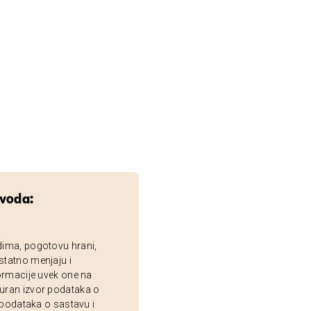
zvoda:
dima, pogotovu hrani,
statno menjaju i
ormacije uvek one na
uran izvor podataka o
 podataka o sastavu i