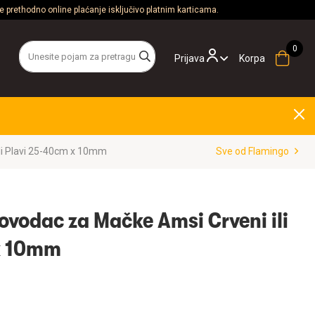
 prethodno online plaćanje isključivo platnim karticama.
Prijava
Korpa
li Plavi 25-40cm x 10mm
Sve od Flamingo
ovodac za Mačke Amsi Crveni ili
x 10mm