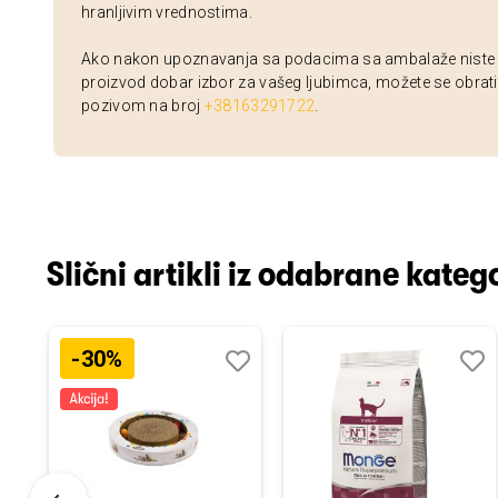
hranljivim vrednostima.
Ako nakon upoznavanja sa podacima sa ambalaže niste si
proizvod dobar izbor za vašeg ljubimca, možete se obrati
pozivom na broj
+38163291722
.
Slični artikli iz odabrane katego
-30%
odaj
poredi
Dodaj
Uporedi
Doda
Upor
u
u
istu
listu
listu
elja
želja
želja