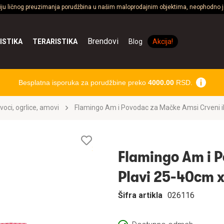
ciju ličnog preuzimanja porudžbina u našim maloprodajnim objektima, neophodno je
Brendovi
ISTIKA
TERARISTIKA
Blog
Akcija!
Besplatna isporuka za porudžbine preko
4000.00
RSD.
voci, ogrlice, amovi
Flamingo Am i Povodac za Mačke Amsi Crveni i
Lista
želja
Flamingo Am i P
Plavi 25-40cm 
Šifra artikla
026116