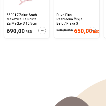
550017 Zolux Anah
Duvo Plus
Makazice Za Nokte
Rashladna Činija
Za Mačke S 10,5cm
Belo / Plava S
19,5cm 500ml
JTE U KORPU
DODAJTE U KORPU
DODAJTE
690,00
650,00
1.300,00
RSD
RSD
RSD