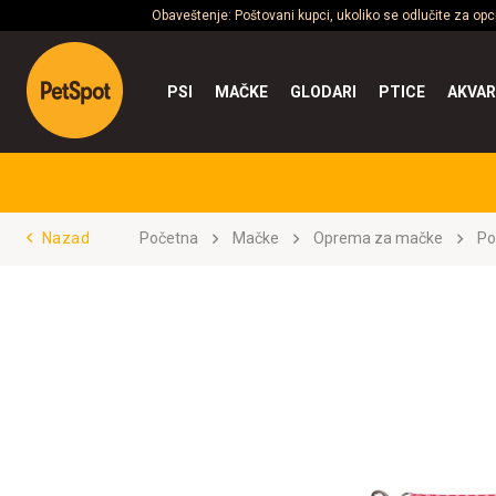
Obaveštenje: Poštovani kupci, ukoliko se odlučite za op
PSI
MAČKE
GLODARI
PTICE
AKVAR
Nazad
Početna
Mačke
Oprema za mačke
Po