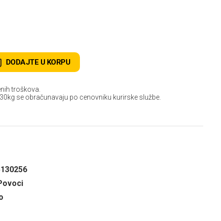
DODAJTE U KORPU
nih troškova.
 30kg se obračunavaju po cenovniku kurirske službe.
5130256
Povoci
o