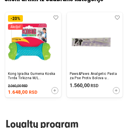
Dodaj
Uporedi
Dod
Upo
-20%
u
u
listu
listu
želja
želj
Kong Igračka Gumena Koska
Paws&Paws Analgetic Pasta
Tvrda Tirkizna M/L
za Pse Protiv Bolova u
18x8x4,5cm
Mišićima i Zglobovima 60ml
1.560,00
RSD
2.060,00
RSD
DODAJTE U KORPU
DODAJ
1.648,00
RSD
Loyalty program