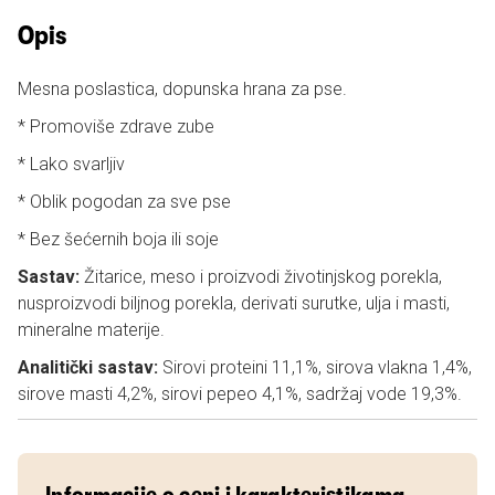
Opis
Mesna poslastica, dopunska hrana za pse.
* Promoviše zdrave zube
* Lako svarljiv
* Oblik pogodan za sve pse
* Bez šećernih boja ili soje
Sastav:
Žitarice, meso i proizvodi životinjskog porekla,
nusproizvodi biljnog porekla, derivati surutke, ulja i masti,
mineralne materije.
Analitički sastav:
Sirovi proteini 11,1%, sirova vlakna 1,4%,
sirove masti 4,2%, sirovi pepeo 4,1%, sadržaj vode 19,3%.