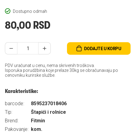
Dostupno odmah
80,00 RSD
DODAJTE U KORPU
PDV uračunat u cenu, nema skrivenih troškova.
Isporuka porudžbina koje prelaze 30kg se obračunavaju po
cenovniku kurirske službe.
Karakteristike:
barcode:
8595237018406
Tip:
Štapići i rolnice
Brend:
Fitmin
Pakovanje:
kom.