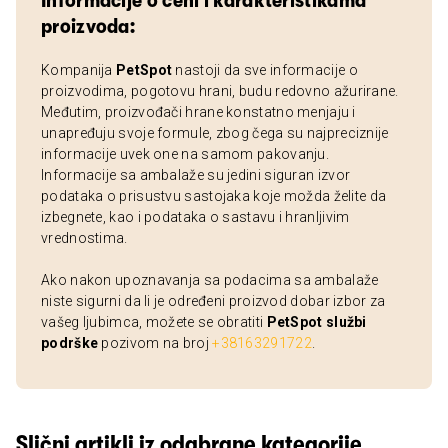
Informacije o ceni i karakteristikama
proizvoda:
Kompanija
PetSpot
nastoji da sve informacije o
proizvodima, pogotovu hrani, budu redovno ažurirane.
Međutim, proizvođači hrane konstatno menjaju i
unapređuju svoje formule, zbog čega su najpreciznije
informacije uvek one na samom pakovanju.
Informacije sa ambalaže su jedini siguran izvor
podataka o prisustvu sastojaka koje možda želite da
izbegnete, kao i podataka o sastavu i hranljivim
vrednostima.
Ako nakon upoznavanja sa podacima sa ambalaže
niste sigurni da li je određeni proizvod dobar izbor za
vašeg ljubimca, možete se obratiti
PetSpot službi
podrške
pozivom na broj
+38163291722
.
Slični artikli iz odabrane kategorije