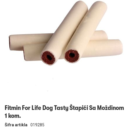
Prijavi se
Fitmin For Life Dog Tasty Štapići Sa Moždinom
1 kom.
Šifra artikla
019285