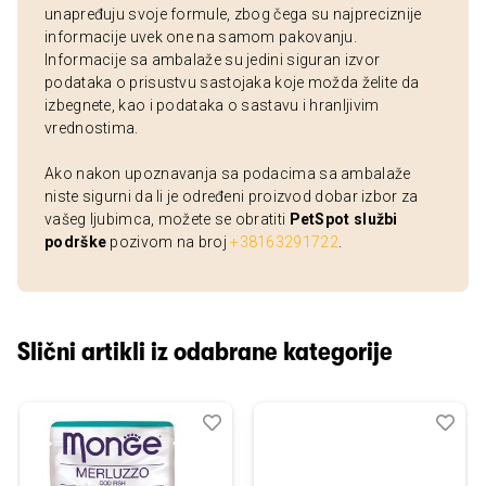
unapređuju svoje formule, zbog čega su najpreciznije
informacije uvek one na samom pakovanju.
Informacije sa ambalaže su jedini siguran izvor
podataka o prisustvu sastojaka koje možda želite da
izbegnete, kao i podataka o sastavu i hranljivim
vrednostima.
Ako nakon upoznavanja sa podacima sa ambalaže
niste sigurni da li je određeni proizvod dobar izbor za
vašeg ljubimca, možete se obratiti
PetSpot službi
podrške
pozivom na broj
+38163291722
.
Slični artikli iz odabrane kategorije
Dodaj
Uporedi
Dod
Upo
u
u
listu
listu
želja
želj