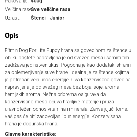
Pakovanje:
400g
Veličina rase:
Sve veličine rasa
Uzrast:
Štenci - Junior
Opis
Fitmin Dog For Life Puppy hrana sa govedinom za štence u
obliku paštete napravljena je od svežeg mesa i samim tim
zadržava jedinstven ukus. Pogodna je kao dodatak ishrani i
za oplemenjivanje suve hrane. Idealna je za štence kojima
je potreban veći unos energije. Ova konzervisana govedina
napravljena je od svežeg mesa bez boja, soje, aroma i
hemijskih aroma. Nežna priprema osigurava da
konzervisano meso očuva hranljive materije i pruža
uravnotežen odnos vitamina i minerala. Zahvaljujući tome,
vaš pas će biti zadovoljan i pun energije. Konzervisana
hrana je dopunska hrana.
Glavne karakteristike: