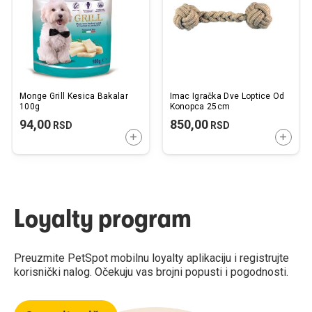
Monge Grill Kesica Bakalar
Imac Igračka Dve Loptice Od
100g
Konopca 25cm
94,00
850,00
RSD
RSD
DODAJTE U KORPU
DODAJ
Loyalty program
Preuzmite PetSpot mobilnu loyalty aplikaciju i registrujte
korisnički nalog. Očekuju vas brojni popusti i pogodnosti.