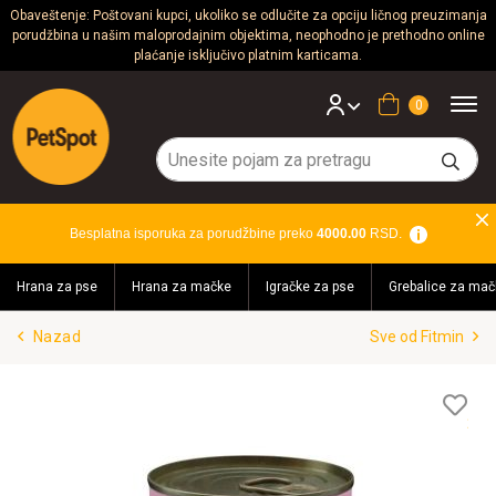
Obaveštenje: Poštovani kupci, ukoliko se odlučite za opciju ličnog preuzimanja
porudžbina u našim maloprodajnim objektima, neophodno je prethodno online
Psi
plaćanje isključivo platnim karticama.
Mačke
Korpa
Glodari
Ptice
Besplatna isporuka za porudžbine preko
4000.00
RSD.
Akvaristika
Hrana za pse
Hrana za mačke
Igračke za pse
Grebalice za mač
Teraristika
Nazad
Sve od Fitmin
Brendovi
Blog
Lis
želj
Akcija!