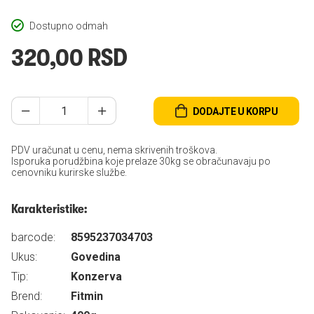
Dostupno odmah
320,00 RSD
DODAJTE U KORPU
PDV uračunat u cenu, nema skrivenih troškova.
Isporuka porudžbina koje prelaze 30kg se obračunavaju po
cenovniku kurirske službe.
Karakteristike:
barcode:
8595237034703
Ukus:
Govedina
Tip:
Konzerva
Brend:
Fitmin