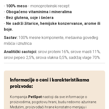
-
100% meso
- monoproteinski recept
-
Obogaćeno vitaminima i mineralima
-
Bez glutena, soje i šećera
-
Ne sadrži žitarice, hemijske konzervanse, arome ili
boje.
Sastav:
100% mesne komponente, mešavina goveđeg
mišića i iznutrica
Analitički sastojci:
sirovi proteini 16%, sirove masti 11%,
sirovi pepeo 2,5%, sirova vlakna 0,5%, sadržaj vlage 70%.
Informacije o ceni i karakteristikama
proizvoda:
Kompanija
PetSpot
nastoji da sve informacije o
proizvodima, pogotovu hrani, budu redovno ažurirane.
Međutim, proizvođači hrane konstatno menjaju i