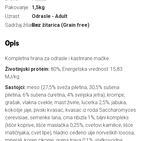
Pakovanje:
1,5kg
Uzrast:
Odrasle - Adult
Sadržaj žitarica:
Bez žitarica (Grain free)
Opis
Kompletna hrana za odrasle i kastrirane mačke.
Životinjski protein:
80%, Energetska vrednost: 15,83
MJ/kg.
Sastojci:
meso (27,5% sveža piletina, 30,5% sušena
piletina, 6% sušena ćuretina, 4% svinjska jetra), krompir,
grašak, vlakna cvekle, mast živine, lucerka 2,5%, jabuka,
kokošje jaje, pivski kvasac, kvasac iz roda Saccharomyces
cerevisiae, semenke lana, crna ribizla 1%, biljni kompleks
(lišće koprive, lišće maslačka 0,25%, cvetovi kamilice, lišće
matičnjaka, cvet lipe), hladno ceđeno ulje norveških lososa,
minerali, koren cikorije, gujina trava 0,1%, slatkovodna