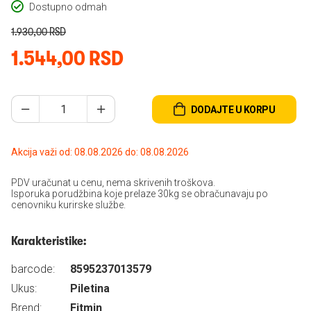
Dostupno odmah
1.930,00 RSD
1.544,00 RSD
DODAJTE U KORPU
Akcija važi od: 08.08.2026 do: 08.08.2026
PDV uračunat u cenu, nema skrivenih troškova.
Isporuka porudžbina koje prelaze 30kg se obračunavaju po
cenovniku kurirske službe.
Karakteristike:
barcode:
8595237013579
Ukus:
Piletina
Brend:
Fitmin