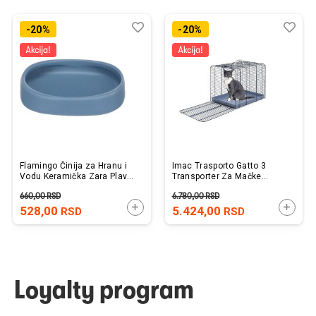
Dodaj
Uporedi
Dod
Upo
-20%
-20%
u
u
listu
listu
želja
želj
Flamingo Činija za Hranu i
Imac Trasporto Gatto 3
Vodu Keramička Zara Plava
Transporter Za Mačke
12x2,5x12cm / 100ml
48x35x39cm
660,00
RSD
6.780,00
RSD
DODAJTE U KORPU
DODAJ
528,00
5.424,00
RSD
RSD
Loyalty program