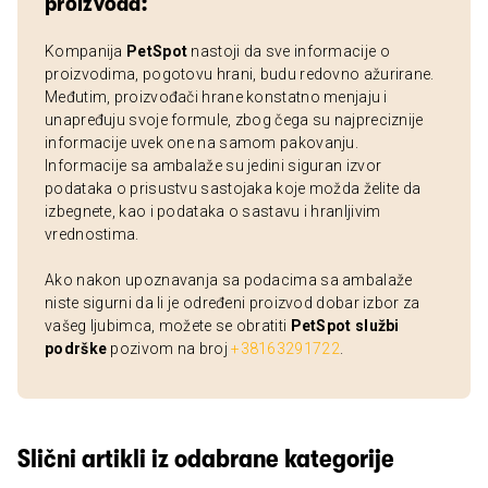
proizvoda:
Kompanija
PetSpot
nastoji da sve informacije o
proizvodima, pogotovu hrani, budu redovno ažurirane.
Međutim, proizvođači hrane konstatno menjaju i
unapređuju svoje formule, zbog čega su najpreciznije
informacije uvek one na samom pakovanju.
Informacije sa ambalaže su jedini siguran izvor
podataka o prisustvu sastojaka koje možda želite da
izbegnete, kao i podataka o sastavu i hranljivim
vrednostima.
Ako nakon upoznavanja sa podacima sa ambalaže
niste sigurni da li je određeni proizvod dobar izbor za
vašeg ljubimca, možete se obratiti
PetSpot službi
podrške
pozivom na broj
+38163291722
.
Slični artikli iz odabrane kategorije