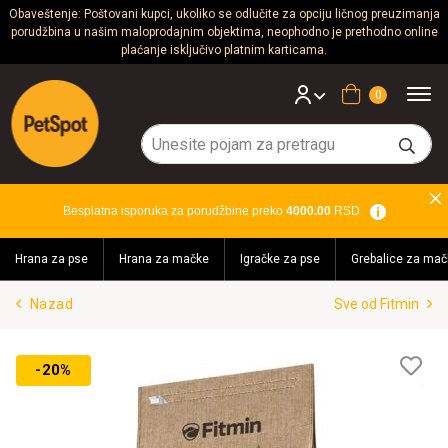
Obaveštenje: Poštovani kupci, ukoliko se odlučite za opciju ličnog preuzimanja
porudžbina u našim maloprodajnim objektima, neophodno je prethodno online
Psi
plaćanje isključivo platnim karticama.
Mačke
Korpa
Glodari
Ptice
Besplatna isporuka za porudžbine preko
4000.00
RSD.
Akvaristika
Hrana za pse
Hrana za mačke
Igračke za pse
Grebalice za mač
Teraristika
Nazad
Sve od Fitmin
Brendovi
Blog
Lis
-20%
želj
Akcija!