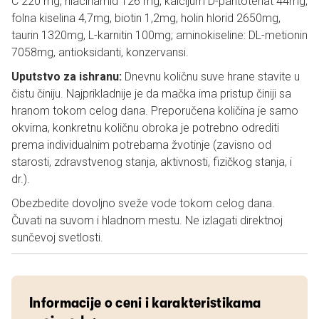
C 220 mg, niacinamid 126 mg, kalcijum D-pantotenat 44mg,
folna kiselina 4,7mg, biotin 1,2mg, holin hlorid 2650mg,
taurin 1320mg, L-karnitin 100mg; aminokiseline: DL-metionin
7058mg, antioksidanti, konzervansi.
Uputstvo za ishranu:
Dnevnu količnu suve hrane stavite u
čistu činiju. Najprikladnije je da mačka ima pristup činiji sa
hranom tokom celog dana. Preporučena količina je samo
okvirna, konkretnu količnu obroka je potrebno odrediti
prema individualnim potrebama žvotinje (zavisno od
starosti, zdravstvenog stanja, aktivnosti, fizičkog stanja, i
dr.).
Obezbedite dovoljno sveže vode tokom celog dana.
Čuvati na suvom i hladnom mestu. Ne izlagati direktnoj
sunčevoj svetlosti.
Informacije o ceni i karakteristikama