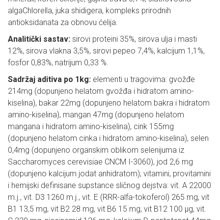
algaChlorella, juka shidigera, kompleks prirodnih
antioksidanata za obnovu ćelija.
Analitički sastav:
sirovi proteini 35%, sirova ulja i masti
12%, sirova vlakna 3,5%, sirovi pepeo 7,4%, kalcijum 1,1%,
fosfor 0,83%, natrijum 0,33 %.
Sadržaj aditiva po 1kg:
elementi u tragovima: gvožđe
214mg (dopunjeno helatom gvožđa i hidratom amino-
kiselina), bakar 22mg (dopunjeno helatom bakra i hidratom
amino-kiselina), mangan 47mg (dopunjeno helatom
mangana i hidratom amino-kiselina), cink 155mg
(dopunjeno helatom cinka i hidratom amino-kiselina), selen
0,4mg (dopunjeno organskim oblikom selenijuma iz
Saccharomyces cerevisiae CNCM I-3060), jod 2,6 mg
(dopunjeno kalcijum jodat anhidratom); vitamini, provitamini
i hemijski definisane supstance sličnog dejstva: vit. A 22000
m.j., vit. D3 1260 m.j., vit. E (RRR-alfa-tokoferol) 265 mg, vit
B1 13,5 mg, vit B2 28 mg, vit B6 15 mg, vit B12 100 µg, vit.