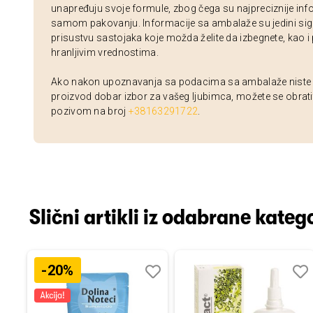
unapređuju svoje formule, zbog čega su najpreciznije inf
samom pakovanju. Informacije sa ambalaže su jedini sig
prisustvu sastojaka koje možda želite da izbegnete, kao i
hranljivim vrednostima.
Ako nakon upoznavanja sa podacima sa ambalaže niste si
proizvod dobar izbor za vašeg ljubimca, možete se obrati
pozivom na broj
+38163291722
.
Slični artikli iz odabrane katego
-20%
Dodaj
Uporedi
Dodaj
Uporedi
Dod
Upo
u
u
u
listu
listu
listu