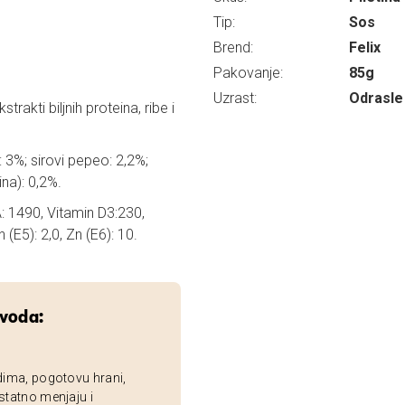
Tip:
Sos
Brend:
Felix
Pakovanje:
85g
Uzrast:
Odrasle 
strakti biljnih proteina, ribe i
: 3%; sirovi pepeo: 2,2%;
ina): 0,2%.
 A: 1490, Vitamin D3:230,
 (E5): 2,0, Zn (E6): 10.
zvoda:
dima, pogotovu hrani,
statno menjaju i