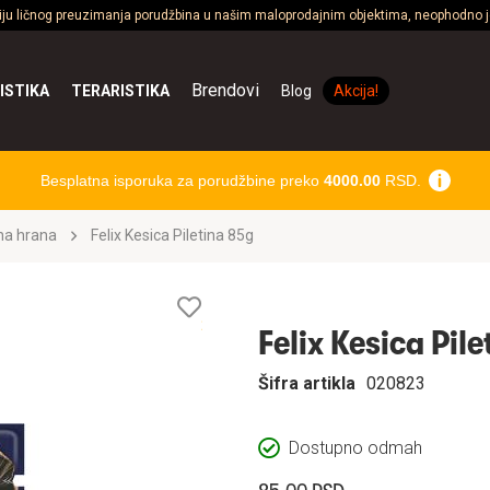
ciju ličnog preuzimanja porudžbina u našim maloprodajnim objektima, neophodno je
Brendovi
ISTIKA
TERARISTIKA
Blog
Akcija!
Besplatna isporuka za porudžbine preko
4000.00
RSD.
na hrana
Felix Kesica Piletina 85g
Lista
želja
Felix Kesica Pil
Šifra artikla
020823
Dostupno odmah