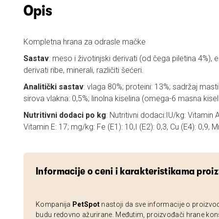
Opis
Kompletna hrana za odrasle mačke
Sastav
: meso i životinjski derivati (od čega piletina 4%), ek
derivati ribe, minerali, različiti šećeri.
Analitički sastav
: vlaga 80%; proteini: 13%; sadržaj masti
sirova vlakna: 0,5%; linolna kiselina (omega-6 masna kisel
Nutritivni dodaci po kg
: Nutritivni dodaci:IU/kg: Vitamin
Vitamin E: 17; mg/kg: Fe (E1): 10,I (E2): 0,3, Cu (E4): 0,9, Mn
Informacije o ceni i karakteristikama proi
Kompanija
PetSpot
nastoji da sve informacije o proizvo
budu redovno ažurirane. Međutim, proizvođači hrane kon