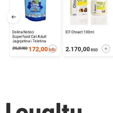
želja
želja
želj
Dolina Noteci
ICF Otoact 100ml
Superfood Cat Adult
Jagnjetina i Teletina
85g
ODAJTE U KORPU
DODAJTE U KORPU
DOD
172,00
2.170,00
215,00
RSD
D
RSD
RSD
Loyalty