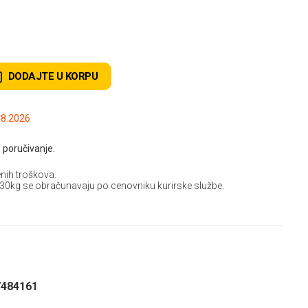
DODAJTE U KORPU
.2026 do: 08.08.2026
 poručivanje.
nih troškova.
 30kg se obračunavaju po cenovniku kurirske službe.
7484161