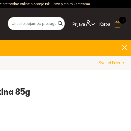
 prethodno online plaćanje isključivo platnim karticama.
Prijava
Korpa
Sve od Felix
etina 85g