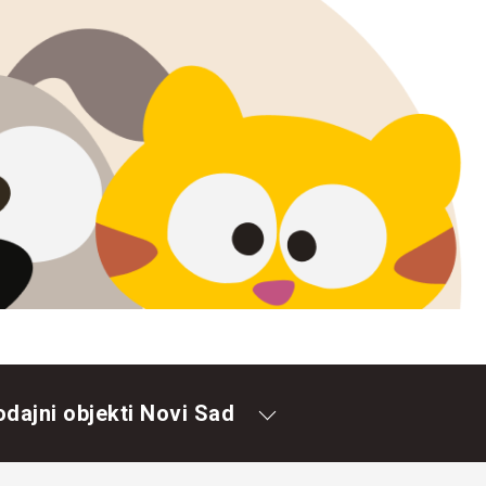
odajni objekti Novi Sad