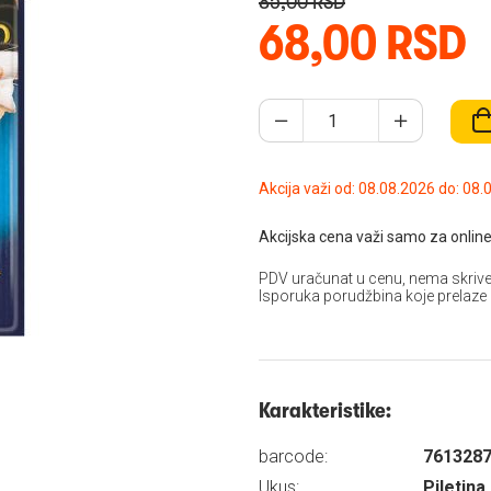
85,00 RSD
68,00 RSD
Akcija važi od: 08.08
Akcijska cena važi samo za online
PDV uračunat u cenu, nema skrive
Isporuka porudžbina koje prelaze
Karakteristike:
barcode:
761328
Ukus:
Piletina