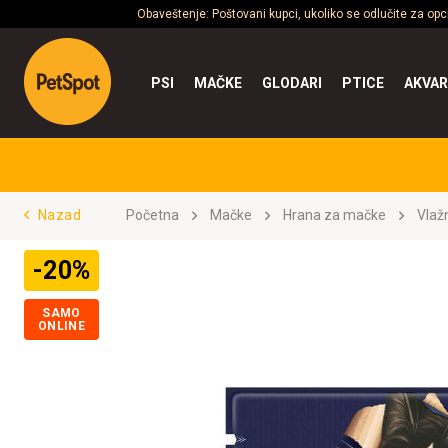
Obaveštenje: Poštovani kupci, ukoliko se odlučite za op
PSI
MAČKE
GLODARI
PTICE
AKVAR
Nazad
Početna
Mačke
Hrana za mačke
Vlaž
-20%
SAMO
ONLINE