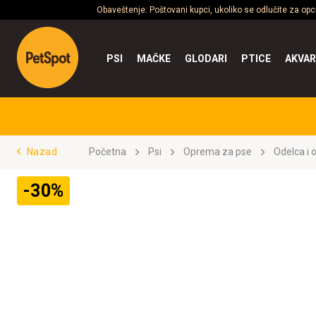
Obaveštenje: Poštovani kupci, ukoliko se odlučite za op
PSI
MAČKE
GLODARI
PTICE
AKVAR
Nazad
Početna
Psi
Oprema za pse
Odelca i 
-30%