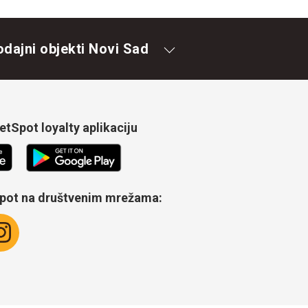
odajni objekti Novi Sad
tSpot loyalty aplikaciju
Spot na društvenim mrežama: