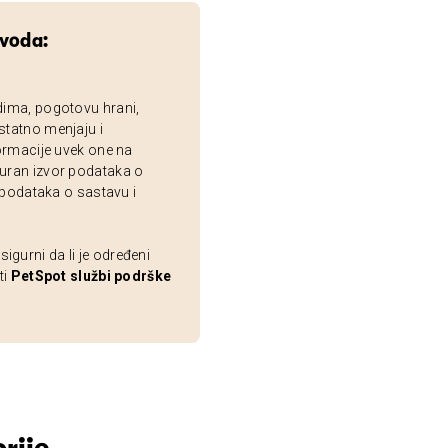
zvoda:
dima, pogotovu hrani,
statno menjaju i
ormacije uvek one na
uran izvor podataka o
 podataka o sastavu i
gurni da li je određeni
ti
PetSpot službi podrške