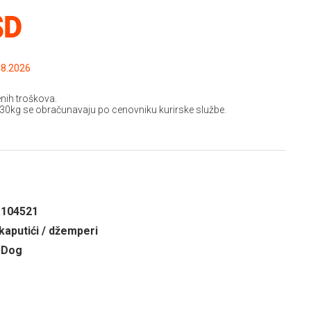
SD
.2026 do: 15.08.2026
nih troškova.
 30kg se obračunavaju po cenovniku kurirske službe.
1104521
kaputići / džemperi
 Dog