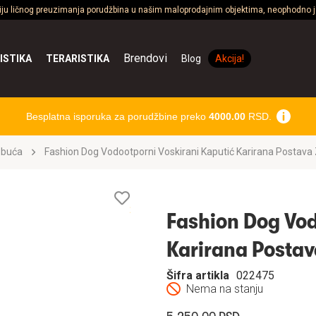
ciju ličnog preuzimanja porudžbina u našim maloprodajnim objektima, neophodno je
Brendovi
ISTIKA
TERARISTIKA
Blog
Akcija!
Besplatna isporuka za porudžbine preko
4000.00
RSD.
obuća
Fashion Dog Vodootporni Voskirani Kaputić Karirana Postava
Lista
želja
Fashion Dog Vod
Karirana Postav
Šifra artikla
022475
Nema na stanju