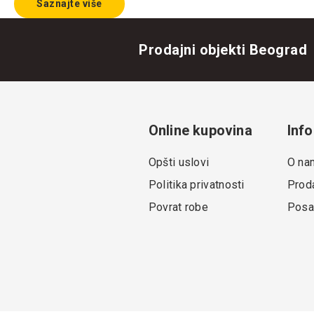
Saznajte više
Prodajni objekti Beograd
Online kupovina
Info
Opšti uslovi
O na
Politika privatnosti
Proda
Povrat robe
Posa