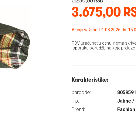
5.250,00 RSD
3.675,00 R
Akcija važi od: 01.08
PDV uračunat u cenu, nema skrive
Isporuka porudžbina koje prelaze
Karakteristike:
barcode:
805959
Tip:
Jakne / 
Brend:
Fashion