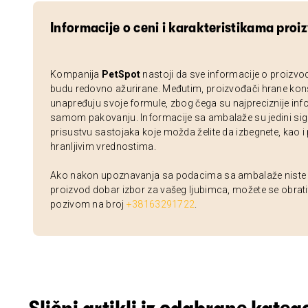
Informacije o ceni i karakteristikama proi
Kompanija
PetSpot
nastoji da sve informacije o proizvo
budu redovno ažurirane. Međutim, proizvođači hrane kon
unapređuju svoje formule, zbog čega su najpreciznije inf
samom pakovanju. Informacije sa ambalaže su jedini sig
prisustvu sastojaka koje možda želite da izbegnete, kao i
hranljivim vrednostima.
Ako nakon upoznavanja sa podacima sa ambalaže niste si
proizvod dobar izbor za vašeg ljubimca, možete se obrati
pozivom na broj
+38163291722
.