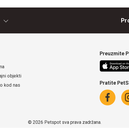
Pr
Preuzmite Pe
ma
jni objekti
Pratite Pet
o kod nas
©
2026 Petspot sva prava zadržana.