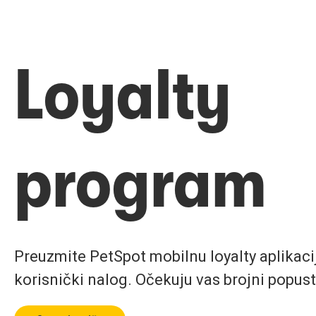
Loyalty
program
Preuzmite PetSpot mobilnu loyalty aplikaciju
korisnički nalog. Očekuju vas brojni popust