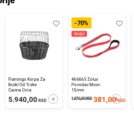
rije
-70%
j
edi
Dodaj
Uporedi
Dodaj
Uporedi
u
u
listu
listu
želja
želja
Flamingo Korpa Za
466665 Zolux
Bicikl Od Trske
Povodac Moov
Canna Crna
15mm
46,5x37,5x40.5cm
JTE U KORPU
DODAJTE U KORPU
DODAJTE
5.940,00
381,00
1.270,00
RSD
RSD
RSD