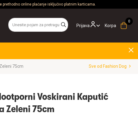
 prethodno online plaćanje isključivo platnim karticama.
Prijava
Korpa
 Zeleni 75cm
Sve od Fashion Dog
ootporni Voskirani Kaputić
a Zeleni 75cm