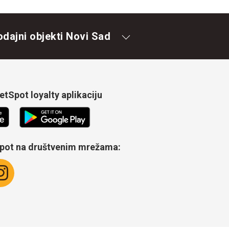
odajni objekti Novi Sad
tSpot loyalty aplikaciju
Spot na društvenim mrežama: