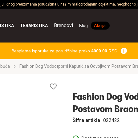
ciju ličnog preuzimanja porudžbina u našim maloprodajnim objektima, neophodno je
Brendovi
ISTIKA
TERARISTIKA
Blog
Akcija!
Besplatna isporuka za porudžbine preko
4000.00
RSD.
obuća
Fashion Dog Vodootporni Kaputić sa Odvojivom Postavom B
Lista
želja
Fashion Dog Vod
Postavom Brao
Šifra artikla
022422