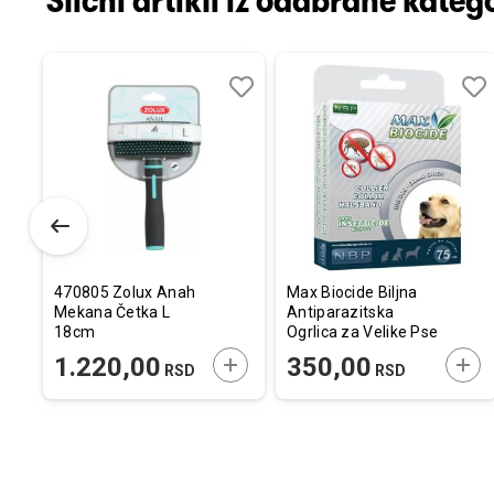
Slični artikli iz odabrane katego
Dodaj
Uporedi
Dodaj
Uporedi
Dod
Upo
u
u
u
listu
listu
listu
želja
želja
želj
470805 Zolux Anah
Max Biocide Biljna
Mekana Četka L
Antiparazitska
18cm
Ogrlica za Velike Pse
75cm
ODAJTE U KORPU
DODAJTE U KORPU
DOD
1.220,00
350,00
RSD
RSD