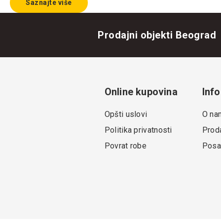
Saznajte više
Prodajni objekti Beograd
Online kupovina
Info
Opšti uslovi
O na
Politika privatnosti
Proda
Povrat robe
Posa