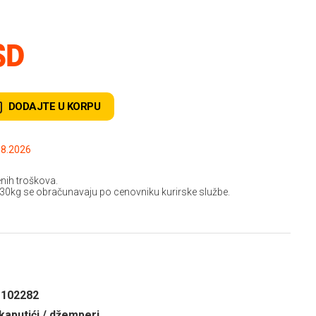
SD
DODAJTE U KORPU
.2026 do: 15.08.2026
nih troškova.
 30kg se obračunavaju po cenovniku kurirske službe.
1102282
kaputići / džemperi