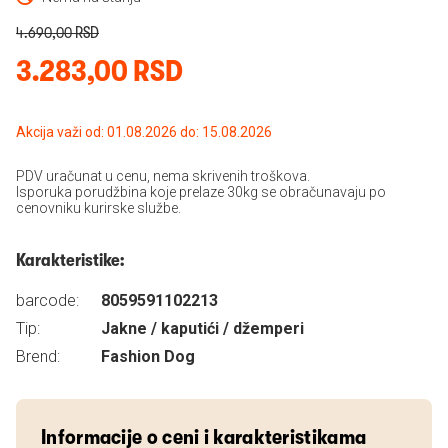
4.690,00 RSD
3.283,00 RSD
Akcija važi od: 01.08.2026 do: 15.08.2026
PDV uračunat u cenu, nema skrivenih troškova.
Isporuka porudžbina koje prelaze 30kg se obračunavaju po
cenovniku kurirske službe.
Karakteristike:
barcode:
8059591102213
Tip:
Jakne / kaputići / džemperi
Brend:
Fashion Dog
Informacije o ceni i karakteristikama