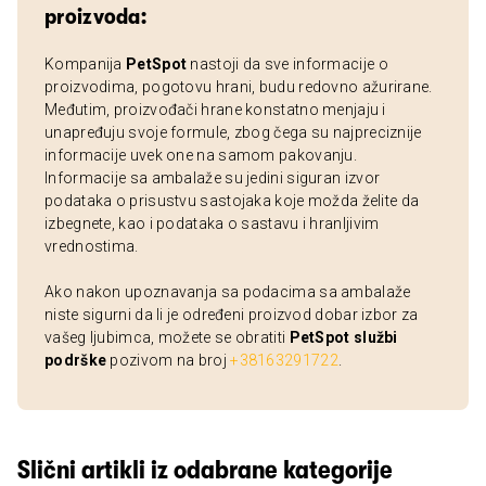
proizvoda:
Kompanija
PetSpot
nastoji da sve informacije o
proizvodima, pogotovu hrani, budu redovno ažurirane.
Međutim, proizvođači hrane konstatno menjaju i
unapređuju svoje formule, zbog čega su najpreciznije
informacije uvek one na samom pakovanju.
Informacije sa ambalaže su jedini siguran izvor
podataka o prisustvu sastojaka koje možda želite da
izbegnete, kao i podataka o sastavu i hranljivim
vrednostima.
Ako nakon upoznavanja sa podacima sa ambalaže
niste sigurni da li je određeni proizvod dobar izbor za
vašeg ljubimca, možete se obratiti
PetSpot službi
podrške
pozivom na broj
+38163291722
.
Slični artikli iz odabrane kategorije