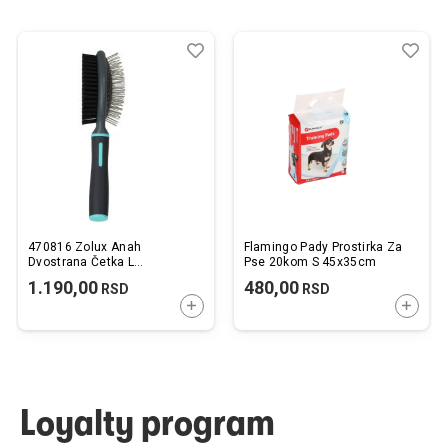
Dodaj
Uporedi
Dod
Upo
u
u
listu
listu
želja
želj
470816 Zolux Anah
Flamingo Pady Prostirka Za
Dvostrana Četka L
Pse 20kom S 45x35cm
7x5,7x23,2cm
1.190,00
480,00
RSD
RSD
DODAJTE U KORPU
DODAJ
Loyalty program