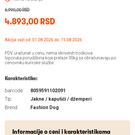
6.990,00 RSD
4.893,00 RSD
Akcija važi od: 01.08.2026 do: 15.08.2026
PDV uračunat u cenu, nema skrivenih troškova.
Isporuka porudžbina koje prelaze 30kg se obračunavaju po
cenovniku kurirske službe.
Karakteristike:
barcode:
8059591102091
Tip:
Jakne / kaputići / džemperi
Brend:
Fashion Dog
Informacije o ceni i karakteristikama