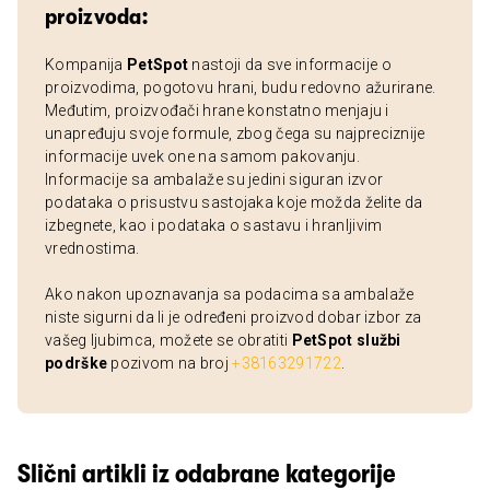
proizvoda:
Kompanija
PetSpot
nastoji da sve informacije o
proizvodima, pogotovu hrani, budu redovno ažurirane.
Međutim, proizvođači hrane konstatno menjaju i
unapređuju svoje formule, zbog čega su najpreciznije
informacije uvek one na samom pakovanju.
Informacije sa ambalaže su jedini siguran izvor
podataka o prisustvu sastojaka koje možda želite da
izbegnete, kao i podataka o sastavu i hranljivim
vrednostima.
Ako nakon upoznavanja sa podacima sa ambalaže
niste sigurni da li je određeni proizvod dobar izbor za
vašeg ljubimca, možete se obratiti
PetSpot službi
podrške
pozivom na broj
+38163291722
.
Slični artikli iz odabrane kategorije