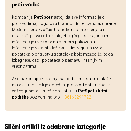
proizvoda:
Kompanija
PetSpot
nastoji da sve informacije o
proizvodima, pogotovu hrani, budu redovno ažurirane.
Međutim, proizvođači hrane konstatno menjaju i
unapređuju svoje formule, zbog čega su najpreciznije
informacije uvek one na samom pakovanju.
Informacije sa ambalaže su jedini siguran izvor
podataka o prisustvu sastojaka koje možda želite da
izbegnete, kao i podataka o sastavu i hranljivim
vrednostima.
Ako nakon upoznavanja sa podacima sa ambalaže
niste sigurni da li je određeni proizvod dobar izbor za
vašeg ljubimca, možete se obratiti
PetSpot službi
podrške
pozivom na broj
+38163291722
.
Slični artikli iz odabrane kategorije