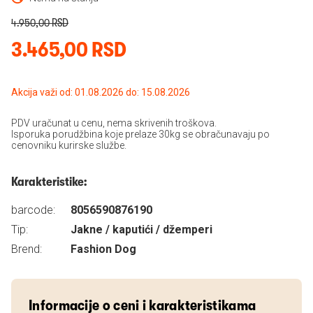
4.950,00 RSD
3.465,00 RSD
Akcija važi od: 01.08.2026 do: 15.08.2026
PDV uračunat u cenu, nema skrivenih troškova.
Isporuka porudžbina koje prelaze 30kg se obračunavaju po
cenovniku kurirske službe.
Karakteristike:
barcode:
8056590876190
Tip:
Jakne / kaputići / džemperi
Brend:
Fashion Dog
Informacije o ceni i karakteristikama