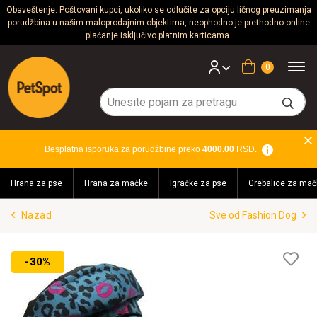
Obaveštenje: Poštovani kupci, ukoliko se odlučite za opciju ličnog preuzimanja
porudžbina u našim maloprodajnim objektima, neophodno je prethodno online
Psi
plaćanje isključivo platnim karticama.
Mačke
Korpa
Glodari
Ptice
Besplatna isporuka za porudžbine preko
4000.00
RSD.
Akvaristika
Hrana za pse
Hrana za mačke
Igračke za pse
Grebalice za mač
Teraristika
Nazad
Sve od Fashion Dog
Brendovi
Blog
Lis
-30%
želj
Akcija!