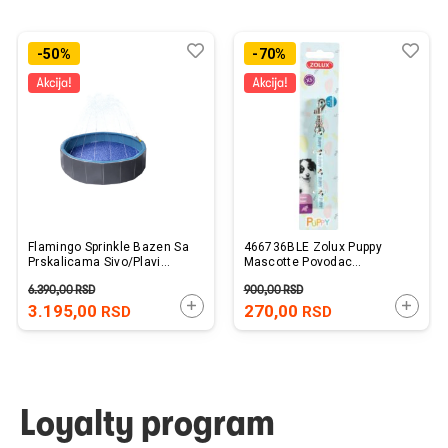
Dodaj
Uporedi
Dod
Upo
-50%
-70%
u
u
listu
listu
želja
želj
Flamingo Sprinkle Bazen Sa
466736BLE Zolux Puppy
Prskalicama Sivo/Plavi
Mascotte Povodac
120x30cm
8mm/1,2m Plavi
6.390,00
RSD
900,00
RSD
DODAJTE U KORPU
DODAJ
3.195,00
270,00
RSD
RSD
Loyalty program