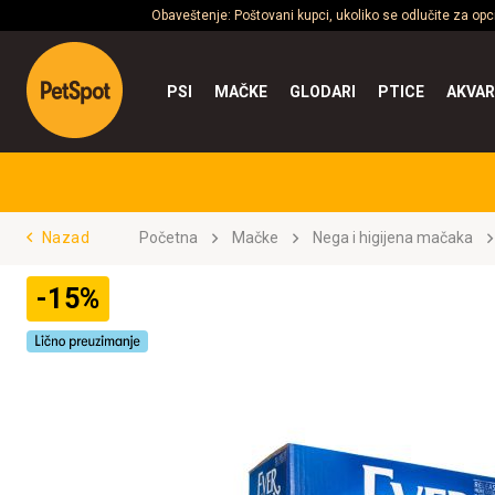
Obaveštenje: Poštovani kupci, ukoliko se odlučite za op
PSI
MAČKE
GLODARI
PTICE
AKVAR
Nazad
Početna
Mačke
Nega i higijena mačaka
-15%