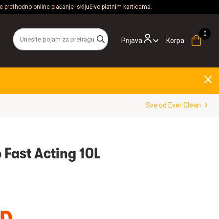
 prethodno online plaćanje isključivo platnim karticama.
Prijava
Korpa
Sve od Ever Clean
 Fast Acting 10L
SD