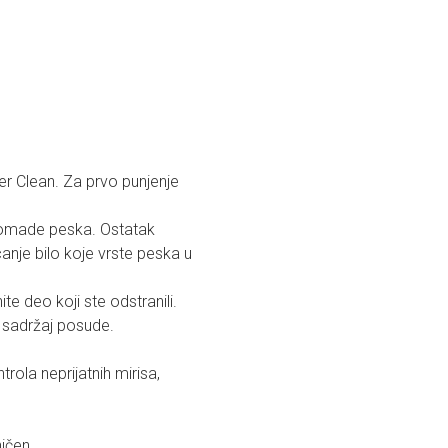
r Clean. Za prvo punjenje
komade peska. Ostatak
canje bilo koje vrste peska u
e deo koji ste odstranili.
 sadržaj posude.
rola neprijatnih mirisa,
ičen.