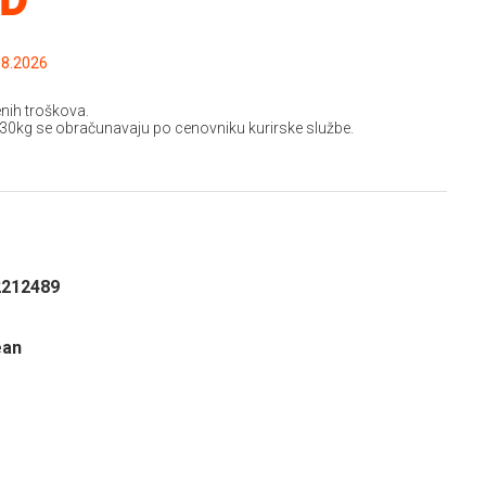
.2026 do: 15.08.2026
nih troškova.
 30kg se obračunavaju po cenovniku kurirske službe.
2212489
ean