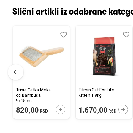
Slični artikli iz odabrane katego
odaj
poredi
Dodaj
Uporedi
Doda
Upor
u
u
istu
listu
listu
elja
želja
želja
Trixie Četka Meka
Fitmin Cat For Life
od Bambusa
Kitten 1,8kg
9x15cm
ODAJTE U KORPU
DODAJTE U KORPU
DODA
820,00
1.670,00
RSD
RSD