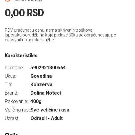
0,00 RSD
PDV uračunat u cenu, nema skrivenih troškova.
Isporuka porudžbina koje prelaze 30kg se obračunavaju po
cenovniku kurirske službe.
Karakteristike:
barcode:
5902921300564
Ukus:
Govedina
Tip:
Konzerva
Brend:
Dolina Noteci
Pakovanje:
400g
Veličina rase:
Sve veličine rasa
Uzrast:
Odrasli - Adult