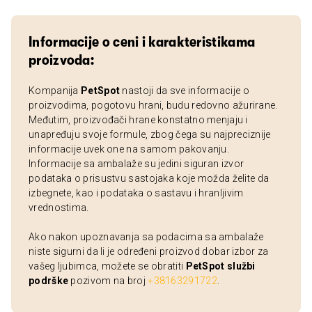
Informacije o ceni i karakteristikama
proizvoda:
Kompanija
PetSpot
nastoji da sve informacije o
proizvodima, pogotovu hrani, budu redovno ažurirane.
Međutim, proizvođači hrane konstatno menjaju i
unapređuju svoje formule, zbog čega su najpreciznije
informacije uvek one na samom pakovanju.
Informacije sa ambalaže su jedini siguran izvor
podataka o prisustvu sastojaka koje možda želite da
izbegnete, kao i podataka o sastavu i hranljivim
vrednostima.
Ako nakon upoznavanja sa podacima sa ambalaže
niste sigurni da li je određeni proizvod dobar izbor za
vašeg ljubimca, možete se obratiti
PetSpot službi
podrške
pozivom na broj
+38163291722
.