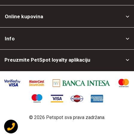
Online kupovina
Opšti uslovi
Info
Politika privatnosti
O nama
Povrat robe
Preuzmite PetSpot loyalty aplikaciju
Prodajni objekti
Posao kod nas
©
2026 Petspot sva prava zadržana.