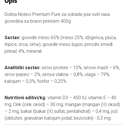
Opis
Dolina Noteci Premium Pure za odrasle pse svih rasa
govedina sa braon pirinčem 400g
Sastav:
goveđe meso 65% (meso 25%, džigerica, pluća,
tripice, srca, vime), goveđe meso bujon, prirodni smeđi
pirinač 4%, minerali.
Analitički sastav:
sirovi proteini – 10%, sirove masti – 6%,
sirovi pepeo – 2%, sirova vlakna – 0,8%, vlaga – 79%,
kalcijum – 0,3%, fosfor – 0,25%.
Nutritivni aditivi/kg:
vitamin D3 – 450 IU, vitamin E – 40
mg, Cink (cink oksid) – 30 mg, mangan (mangan (II) oksid)
– 2 mg, bakar (bakar (II) sulfat, pentahidrat) – 0,4 mg, jod
(obložen, granuliran kalcijum jodat, bezvodni) - 0,3 mg.