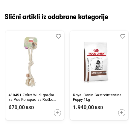
Slični artikli iz odabrane kategorije
Dodaj
Uporedi
Dod
Upo
u
u
listu
listu
želja
želj
480451 Zolux Wild Igračka
Royal Canin Gastrointestinal
za Pse Konopac sa Ručkom
Puppy 1kg
33x11x4,7cm
670,00
1.940,00
RSD
RSD
DODAJTE U KORPU
DODAJ