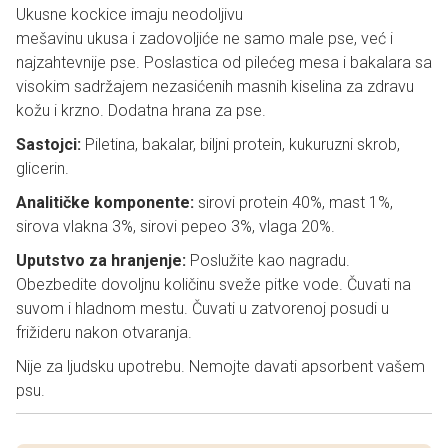
Ukusne kockice imaju neodoljivu
mešavinu ukusa i zadovoljiće ne samo male pse, već i
najzahtevnije pse. Poslastica od pilećeg mesa i bakalara sa
visokim sadržajem nezasićenih masnih kiselina za zdravu
kožu i krzno. Dodatna hrana za pse.
Sastojci:
Piletina, bakalar, biljni protein, kukuruzni skrob,
glicerin.
Analitičke komponente:
sirovi protein 40%, mast 1%,
sirova vlakna 3%, sirovi pepeo 3%, vlaga 20%.
Uputstvo za hranjenje:
Poslužite kao nagradu.
Obezbedite dovoljnu količinu sveže pitke vode. Čuvati na
suvom i hladnom mestu. Čuvati u zatvorenoj posudi u
frižideru nakon otvaranja.
Nije za ljudsku upotrebu. Nemojte davati apsorbent vašem
psu.