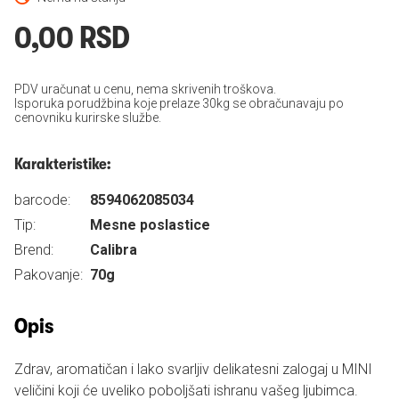
0,00 RSD
PDV uračunat u cenu, nema skrivenih troškova.
Isporuka porudžbina koje prelaze 30kg se obračunavaju po
cenovniku kurirske službe.
Karakteristike:
barcode:
8594062085034
Tip:
Mesne poslastice
Brend:
Calibra
Pakovanje:
70g
Opis
Zdrav, aromatičan i lako svarljiv delikatesni zalogaj u MINI
veličini koji će uveliko poboljšati ishranu vašeg ljubimca.