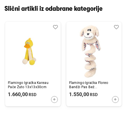
Slični artikli iz odabrane kategorije
Dodaj
Uporedi
Dod
Upo
u
u
listu
listu
želja
želj
Flamingo Igračka Kareau
Flamingo Igračka Floreo
Pače Žuto 13x13x30cm
Bandži Pas Bež
17x12x40cm
1.660,00
1.550,00
RSD
RSD
DODAJTE U KORPU
DODAJ