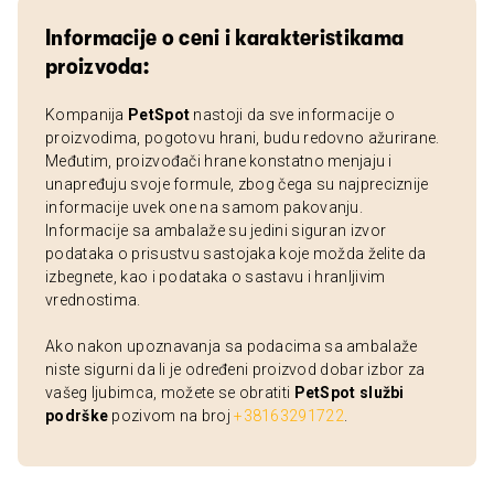
Informacije o ceni i karakteristikama
proizvoda:
Kompanija
PetSpot
nastoji da sve informacije o
proizvodima, pogotovu hrani, budu redovno ažurirane.
Međutim, proizvođači hrane konstatno menjaju i
unapređuju svoje formule, zbog čega su najpreciznije
informacije uvek one na samom pakovanju.
Informacije sa ambalaže su jedini siguran izvor
podataka o prisustvu sastojaka koje možda želite da
izbegnete, kao i podataka o sastavu i hranljivim
vrednostima.
Ako nakon upoznavanja sa podacima sa ambalaže
niste sigurni da li je određeni proizvod dobar izbor za
vašeg ljubimca, možete se obratiti
PetSpot službi
podrške
pozivom na broj
+38163291722
.