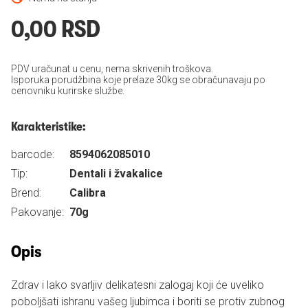
0,00 RSD
PDV uračunat u cenu, nema skrivenih troškova.
Isporuka porudžbina koje prelaze 30kg se obračunavaju po
cenovniku kurirske službe.
Karakteristike:
barcode:
8594062085010
Tip:
Dentali i žvakalice
Brend:
Calibra
Pakovanje:
70g
Opis
Zdrav i lako svarljiv delikatesni zalogaj koji će uveliko
poboljšati ishranu vašeg ljubimca i boriti se protiv zubnog