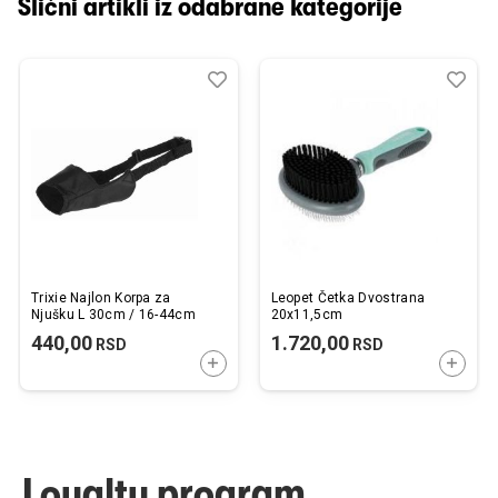
Slični artikli iz odabrane kategorije
Dodaj
Uporedi
Dod
Upo
u
u
listu
listu
želja
želj
Trixie Najlon Korpa za
Leopet Četka Dvostrana
Njušku L 30cm / 16-44cm
20x11,5cm
440,00
1.720,00
RSD
RSD
DODAJTE U KORPU
DODAJ
Loyalty program