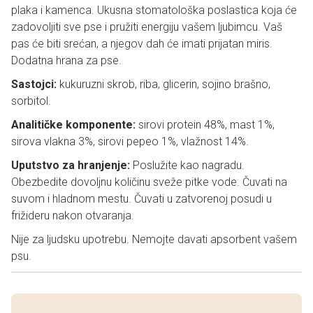
plaka i kamenca. Ukusna stomatološka poslastica koja će
zadovoljiti sve pse i pružiti energiju vašem ljubimcu. Vaš
pas će biti srećan, a njegov dah će imati prijatan miris.
Dodatna hrana za pse.
Sastojci:
kukuruzni skrob, riba, glicerin, sojino brašno,
sorbitol.
Analitičke komponente:
sirovi protein 48%, mast 1%,
sirova vlakna 3%, sirovi pepeo 1%, vlažnost 14%.
Uputstvo za hranjenje:
Poslužite kao nagradu.
Obezbedite dovoljnu količinu sveže pitke vode. Čuvati na
suvom i hladnom mestu. Čuvati u zatvorenoj posudi u
frižideru nakon otvaranja.
Nije za ljudsku upotrebu. Nemojte davati apsorbent vašem
psu.