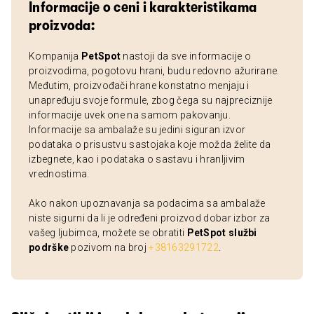
Informacije o ceni i karakteristikama
proizvoda:
Kompanija
PetSpot
nastoji da sve informacije o
proizvodima, pogotovu hrani, budu redovno ažurirane.
Međutim, proizvođači hrane konstatno menjaju i
unapređuju svoje formule, zbog čega su najpreciznije
informacije uvek one na samom pakovanju.
Informacije sa ambalaže su jedini siguran izvor
podataka o prisustvu sastojaka koje možda želite da
izbegnete, kao i podataka o sastavu i hranljivim
vrednostima.
Ako nakon upoznavanja sa podacima sa ambalaže
niste sigurni da li je određeni proizvod dobar izbor za
vašeg ljubimca, možete se obratiti
PetSpot službi
podrške
pozivom na broj
+38163291722
.